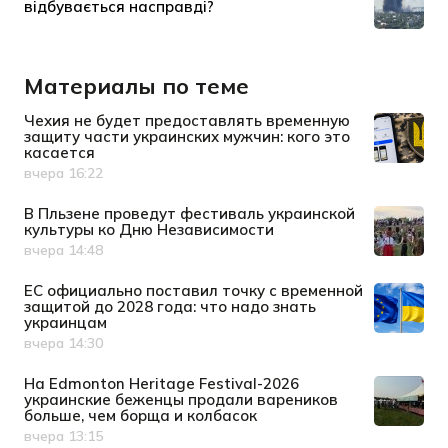
Материалы по теме
Чехия не будет предоставлять временную
защиту части украинских мужчин: кого это
касается
вчера 16:22
Дата публикации
В Пльзене проведут фестиваль украинской
культуры ко Дню Независимости
вчера 14:48
Дата публикации
ЕС официально поставил точку с временной
защитой до 2028 года: что надо знать
украинцам
вчера 14:30
Дата публикации
На Edmonton Heritage Festival-2026
украинские беженцы продали вареников
больше, чем борща и колбасок
вчера 13:15
Дата публикации