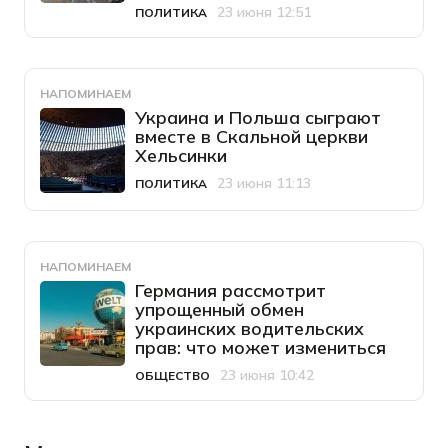
23 июня 12:51
ПОЛИТИКА
Категория
Дата публикации
НАПОМИНАЕМ
Украина и Польша сыграют
вместе в Скальной церкви
Хельсинки
23 июня 11:13
ПОЛИТИКА
Категория
Дата публикации
НАПОМИНАЕМ
Германия рассмотрит
упрощенный обмен
украинских водительских
прав: что может измениться
23 июня 10:42
ОБЩЕСТВО
Категория
Дата публикации