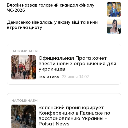
НАПОМИНАЕМ
Официальная Прага хочет
ввести новые ограничения для
украинцев
23 июня 14:02
ПОЛИТИКА
Категория
Дата публикации
НАПОМИНАЕМ
Зеленский проигнорирует
Конференцию в Гданьске по
восстановлению Украины -
Polsat News