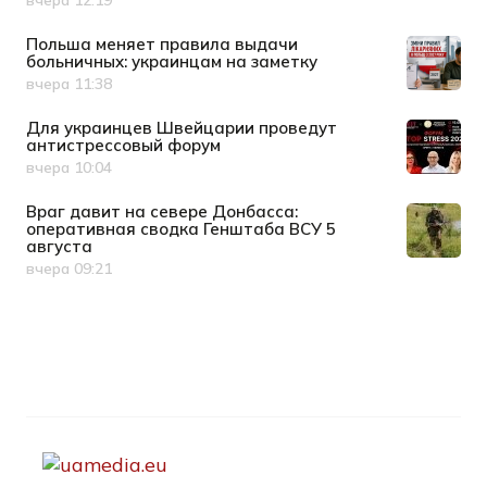
вчера 12:19
Дата публикации
Польша меняет правила выдачи
больничных: украинцам на заметку
вчера 11:38
Дата публикации
Для украинцев Швейцарии проведут
антистрессовый форум
вчера 10:04
Дата публикации
Враг давит на севере Донбасса:
оперативная сводка Генштаба ВСУ 5
августа
вчера 09:21
Дата публикации