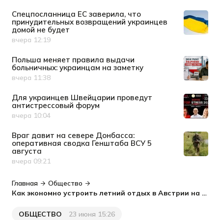
Спецпосланница ЕС заверила, что
принудительных возвращений украинцев
домой не будет
вчера 12:19
Дата публикации
Польша меняет правила выдачи
больничных: украинцам на заметку
вчера 11:38
Дата публикации
Для украинцев Швейцарии проведут
антистрессовый форум
вчера 10:04
Дата публикации
Враг давит на севере Донбасса:
оперативная сводка Генштаба ВСУ 5
августа
вчера 09:21
Дата публикации
Главная
Общество
Как экономно устроить летний отдых в Австрии на пляже, в бассейне и у озер
ОБЩЕСТВО
23 июня 15:26
Категория
Дата публикации