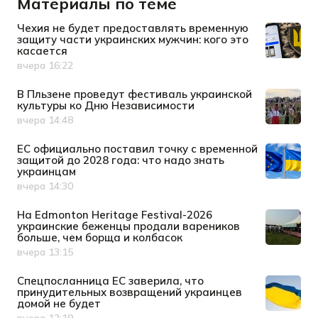
Материалы по теме
Чехия не будет предоставлять временную
защиту части украинских мужчин: кого это
касается
вчера 16:22
Дата публикации
В Пльзене проведут фестиваль украинской
культуры ко Дню Независимости
вчера 14:48
Дата публикации
ЕС официально поставил точку с временной
защитой до 2028 года: что надо знать
украинцам
вчера 14:30
Дата публикации
На Edmonton Heritage Festival-2026
украинские беженцы продали вареников
больше, чем борща и колбасок
вчера 13:15
Дата публикации
Спецпосланница ЕС заверила, что
принудительных возвращений украинцев
домой не будет