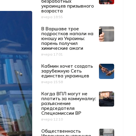
безработных
украинцев призывного
возраста
вчера 18:55
Дата публикации
В Варшаве трое
подростков напали на
юношу из Украины:
парень получил
химические ожоги
вчера 17:01
Дата публикации
Кабмин хочет создать
зарубежную Сеть
единства украинцев
вчера 15:58
Дата публикации
Когда ВПЛ могут не
платить за коммуналку:
разъяснение
председателя
Спецкомиссии ВР
вчера 12:10
Дата публикации
Общественность
Ирландии выдвинула