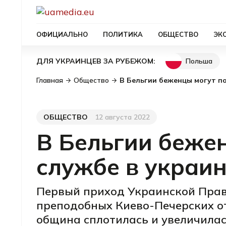
ОФИЦИАЛЬНО
ПОЛИТИКА
ОБЩЕСТВО
ЭК
Польша
ДЛЯ УКРАИНЦЕВ ЗА РУБЕЖОМ:
Главная
Общество
В Бельгии беженцы могут п
ОБЩЕСТВО
12 августа 2022
Категория
Дата публикации
В Бельгии беже
службе в украи
Первый приход Украинской Право
преподобных Киево-Печерских от
община сплотилась и увеличилас