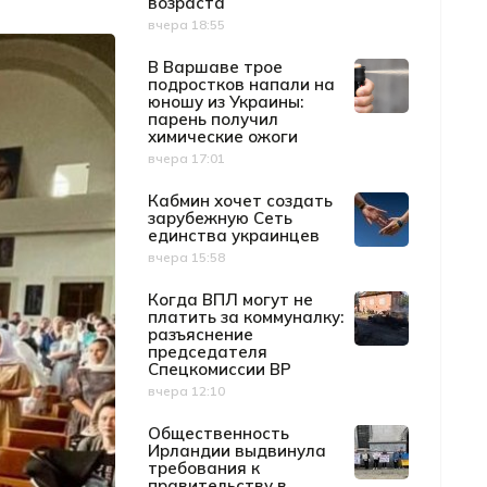
возраста
вчера 18:55
Дата публикации
В Варшаве трое
подростков напали на
юношу из Украины:
парень получил
химические ожоги
вчера 17:01
Дата публикации
Кабмин хочет создать
зарубежную Сеть
единства украинцев
вчера 15:58
Дата публикации
Когда ВПЛ могут не
платить за коммуналку:
разъяснение
председателя
Спецкомиссии ВР
вчера 12:10
Дата публикации
Общественность
Ирландии выдвинула
требования к
правительству в