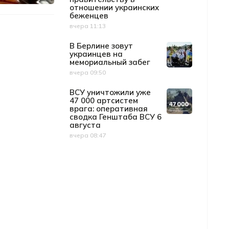
отношении украинских
беженцев
вчера 11:13
Дата публикации
В Берлине зовут
украинцев на
мемориальный забег
вчера 09:50
Дата публикации
ВСУ уничтожили уже
47 000 артсистем
врага: оперативная
сводка Генштаба ВСУ 6
августа
вчера 08:47
Дата публикации