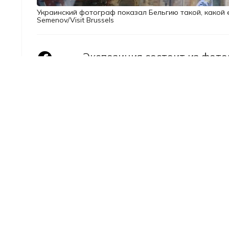
Украинский фотограф показал Бельгию такой, какой 
Semenov/Visit Brussels
Экспозиция состоит из фот
переезда в Бельгию
после н
июня.
Фотоработы Александра Сем
человеческую Бельгию – стр
местом безопасности, адапт
Организаторы выставки
опи
Бельгию из-за опыта вынужд
и постепенного возвращени
"Дом Александра Семенова 
камерой в руках он исследу