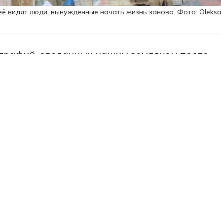
её видят люди, вынужденные начать жизнь заново. Фото: Oleks
ографий, сделанных нашим земляком
после
ачала войны. Выставку можно посетить до 3
енова показывают не туристическую, а оче
ану, которая для многих украинцев стала
ации, новых знакомств и даже новым домом.
сывают выставку как взгляд украинцев на
енного переезда, благодарности, интеграц
я ощущения опоры.
полностью был разрушен во время войны. С
ет нашу страну. Его фотовыставка изучает