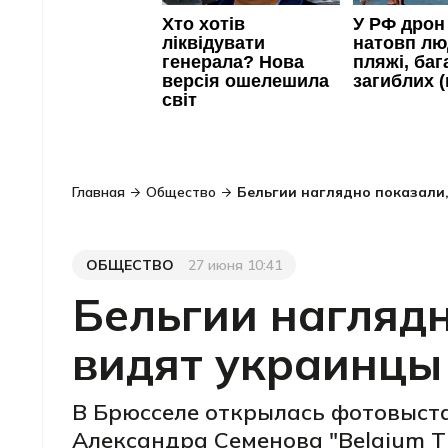
Главная
Общество
Бельгии наглядно показали,
ОБЩЕСТВО
27 июня 10:41
Категория
Дата публикации
Бельгии наглядн
видят украинцы
В Брюсселе открылась фотовыст
Александра Семенова "Belgium Th