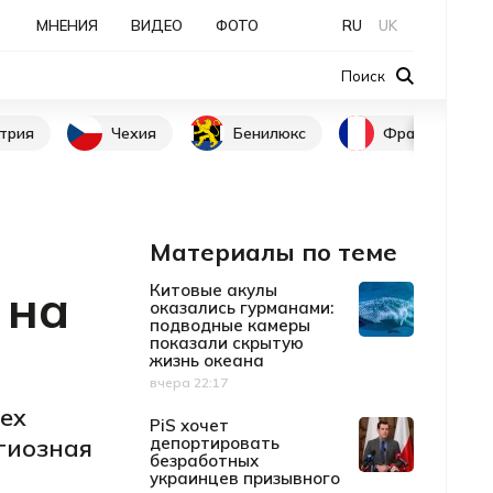
МНЕНИЯ
ВИДЕО
ФОТО
RU
UK
Поиск
трия
Чехия
Бенилюкс
Франция
Материалы по теме
 на
Китовые акулы
оказались гурманами:
подводные камеры
показали скрытую
жизнь океана
вчера 22:17
Дата публикации
ех
PiS хочет
гиозная
депортировать
безработных
украинцев призывного