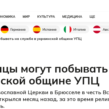
ОНОМИКА
МИР
КУЛЬТУРА
МЕДИЦИНА
ЩЕ
Германия
Испания
Италия
Авс
обывать на службе в украинской общине УПЦ
нцы могут побывать
нской общине УПЦ
славной Церкви в Брюсселе в честь Вс
крылся месяц назад, за это время рели
ь.