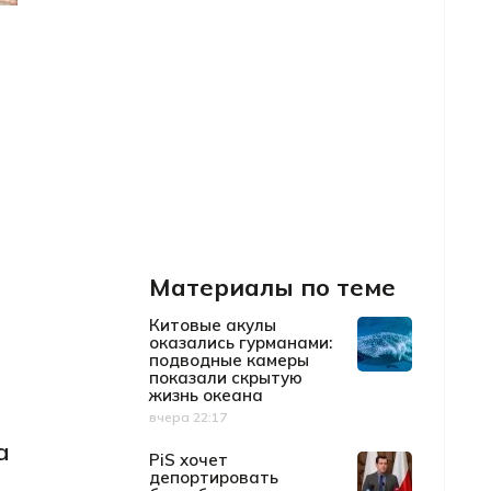
Материалы по теме
Китовые акулы
оказались гурманами:
подводные камеры
показали скрытую
жизнь океана
вчера 22:17
Дата публикации
а
PiS хочет
депортировать