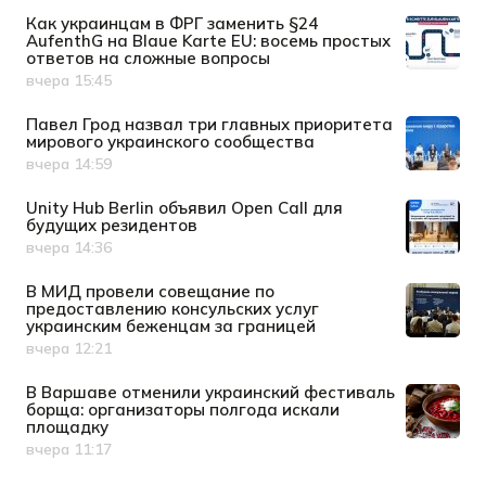
Как украинцам в ФРГ заменить §24
AufenthG на Blaue Karte EU: восемь простых
ответов на сложные вопросы
вчера 15:45
Дата публикации
Павел Грод назвал три главных приоритета
мирового украинского сообщества
вчера 14:59
Дата публикации
Unity Hub Berlin объявил Open Call для
будущих резидентов
вчера 14:36
Дата публикации
В МИД провели совещание по
предоставлению консульских услуг
украинским беженцам за границей
вчера 12:21
Дата публикации
В Варшаве отменили украинский фестиваль
борща: организаторы полгода искали
площадку
вчера 11:17
Дата публикации