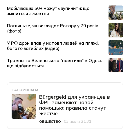
НАПОМИНАЕМ
Bürgergeld для украинцев в
ФРГ заменяют новой
помощью: правила станут
жестче
03 июля 21:31
ОБЩЕСТВО
Категория
Дата публикации