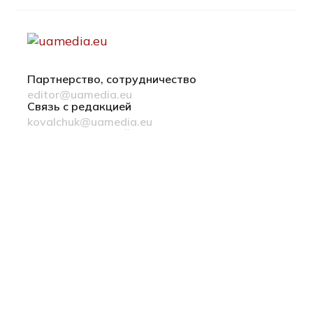
Партнерство, сотрудничество
editor@uamedia.eu
Связь с редакцией
kovalchuk@uamedia.eu
Новости компаний
Материалы в разделе Новости компаний
публикуются на правах рекламы
Политика конфиденциальности
Українська мова
© 2022-2026 uamedia.eu
ideil.
сделано в