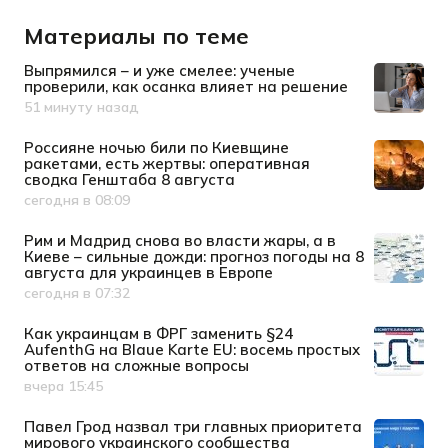
Материалы по теме
Выпрямился – и уже смелее: ученые
проверили, как осанка влияет на решение
51 минуту назад
Дата публикации
Россияне ночью били по Киевщине
ракетами, есть жертвы: оперативная
сводка Генштаба 8 августа
сегодня в 08:09
Дата публикации
Рим и Мадрид снова во власти жары, а в
Киеве – сильные дожди: прогноз погоды на 8
августа для украинцев в Европе
сегодня в 07:32
Дата публикации
Как украинцам в ФРГ заменить §24
AufenthG на Blaue Karte EU: восемь простых
ответов на сложные вопросы
вчера 15:45
Дата публикации
Павел Грод назвал три главных приоритета
мирового украинского сообщества