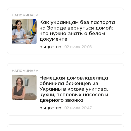
НАПОМИНАЕМ
Как украинцам без паспорта
на Западе вернуться домой:
что нужно знать о белом
документе
02 июля 20:03
ОБЩЕСТВО
Категория
Дата публикации
НАПОМИНАЕМ
Немецкая домовладелица
обвинила беженцев из
Украины в краже унитаза,
кухни, тепловых насосов и
дверного звонка
02 июля 20:47
ОБЩЕСТВО
Категория
Дата публикации