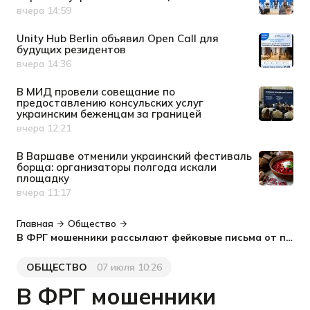
вчера 14:59
Дата публикации
Unity Hub Berlin объявил Open Call для
будущих резидентов
вчера 14:36
Дата публикации
В МИД провели совещание по
предоставлению консульских услуг
украинским беженцам за границей
вчера 12:21
Дата публикации
В Варшаве отменили украинский фестиваль
борща: организаторы полгода искали
площадку
вчера 11:17
Дата публикации
Главная
Общество
В ФРГ мошенники рассылают фейковые письма от полиции и требуют копии паспортов: что нужно знать украинцам
ОБЩЕСТВО
07 июля 10:26
Категория
Дата публикации
В ФРГ мошенники