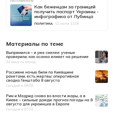
НАПОМИНАЕМ
Как беженцам за границей
получить паспорт Украины -
инфографика от Лубинца
02 июля 11:04
ПОЛИТИКА
Категория
Дата публикации
Материалы по теме
Выпрямился – и уже смелее: ученые
проверили, как осанка влияет на решение
52 минуты назад
Дата публикации
Россияне ночью били по Киевщине
ракетами, есть жертвы: оперативная
сводка Генштаба 8 августа
сегодня в 08:09
Дата публикации
Рим и Мадрид снова во власти жары, а в
Киеве – сильные дожди: прогноз погоды на 8
августа для украинцев в Европе
сегодня в 07:32
Дата публикации