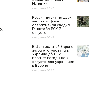
Испании
сегодня в 10:40
Дата публикации
Россия давит на двух
участках фронта:
оперативная сводка
ех
Генштаба ВСУ 7
августа
сегодня в 08:49
Дата публикации
В Центральной Европе
жара отступает, а в
Украине до +36:
прогноз погоды на 7
августа для украинцев
в Европе
сегодня в 08:18
Дата публикации