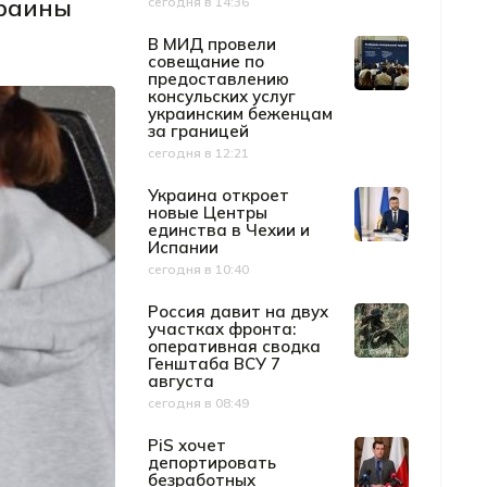
краины
сегодня в 14:36
Дата публикации
В МИД провели
совещание по
предоставлению
консульских услуг
украинским беженцам
за границей
сегодня в 12:21
Дата публикации
Украина откроет
новые Центры
единства в Чехии и
Испании
сегодня в 10:40
Дата публикации
Россия давит на двух
участках фронта:
оперативная сводка
Генштаба ВСУ 7
августа
сегодня в 08:49
Дата публикации
PiS хочет
депортировать
безработных