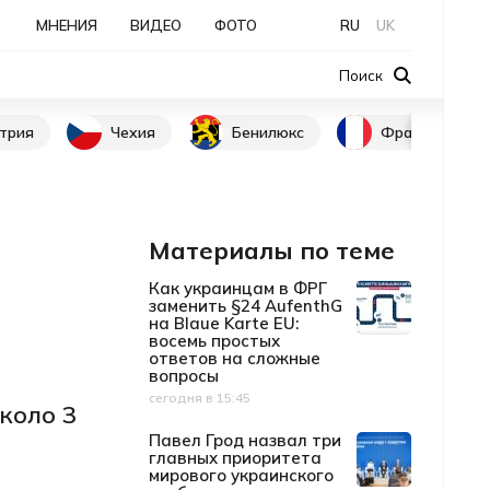
МНЕНИЯ
ВИДЕО
ФОТО
RU
UK
Поиск
трия
Чехия
Бенилюкс
Франция
Материалы по теме
Как украинцам в ФРГ
заменить §24 AufenthG
на Blaue Karte EU:
восемь простых
ответов на сложные
вопросы
сегодня в 15:45
Дата публикации
коло 3
Павел Грод назвал три
главных приоритета
мирового украинского