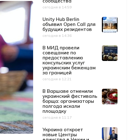
сообщества
сегодня в 14:59
Дата публикации
Unity Hub Berlin
объявил Open Call для
будущих резидентов
сегодня в 14:36
Дата публикации
В МИД провели
совещание по
предоставлению
консульских услуг
украинским беженцам
за границей
сегодня в 12:21
Дата публикации
В Варшаве отменили
украинский фестиваль
борща: организаторы
полгода искали
площадку
сегодня в 11:17
Дата публикации
Украина откроет
новые Центры
единства в Чехии и