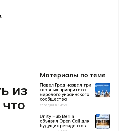
Материалы по теме
ь из
Павел Грод назвал три
главных приоритета
мирового украинского
 что
сообщества
сегодня в 14:59
Дата публикации
Unity Hub Berlin
объявил Open Call для
будущих резидентов