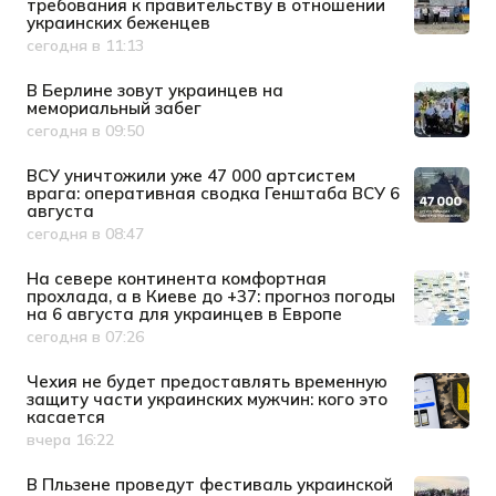
требования к правительству в отношении
украинских беженцев
сегодня в 11:13
Дата публикации
В Берлине зовут украинцев на
мемориальный забег
сегодня в 09:50
Дата публикации
ВСУ уничтожили уже 47 000 артсистем
врага: оперативная сводка Генштаба ВСУ 6
августа
сегодня в 08:47
Дата публикации
На севере континента комфортная
прохлада, а в Киеве до +37: прогноз погоды
на 6 августа для украинцев в Европе
сегодня в 07:26
Дата публикации
Чехия не будет предоставлять временную
защиту части украинских мужчин: кого это
касается
вчера 16:22
Дата публикации
В Пльзене проведут фестиваль украинской