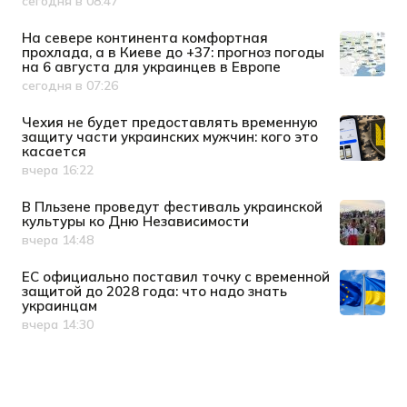
сегодня в 08:47
Дата публикации
На севере континента комфортная
прохлада, а в Киеве до +37: прогноз погоды
на 6 августа для украинцев в Европе
сегодня в 07:26
Дата публикации
Чехия не будет предоставлять временную
защиту части украинских мужчин: кого это
касается
вчера 16:22
Дата публикации
В Пльзене проведут фестиваль украинской
культуры ко Дню Независимости
вчера 14:48
Дата публикации
ЕС официально поставил точку с временной
защитой до 2028 года: что надо знать
украинцам
вчера 14:30
Дата публикации