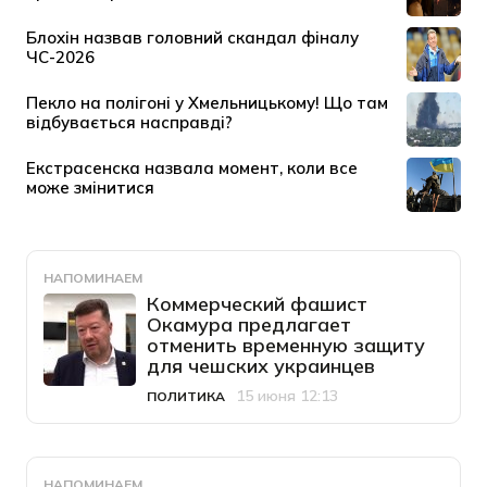
НАПОМИНАЕМ
Коммерческий фашист
Окамура предлагает
отменить временную защиту
для чешских украинцев
15 июня 12:13
ПОЛИТИКА
Категория
Дата публикации
НАПОМИНАЕМ