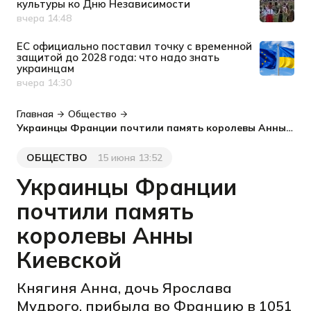
культуры ко Дню Независимости
вчера 14:48
Дата публикации
ЕС официально поставил точку с временной
защитой до 2028 года: что надо знать
украинцам
вчера 14:30
Дата публикации
Главная
Общество
Украинцы Франции почтили память королевы Анны Киевской
ОБЩЕСТВО
15 июня 13:52
Категория
Дата публикации
Украинцы Франции
почтили память
королевы Анны
Киевской
Княгиня Анна, дочь Ярослава
Мудрого, прибыла во Францию в 1051