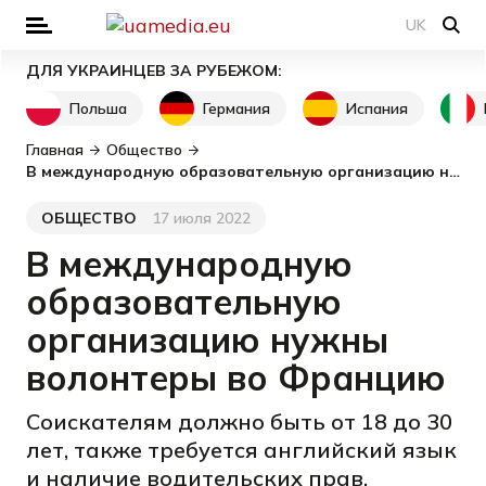
UK
ДЛЯ УКРАИНЦЕВ ЗА РУБЕЖОМ:
Польша
Германия
Испания
Главная
Общество
В международную образовательную организацию нужны волонтеры во Францию
ОБЩЕСТВО
17 июля 2022
Категория
Дата публикации
В международную
образовательную
организацию нужны
волонтеры во Францию
Соискателям должно быть от 18 до 30
лет, также требуется английский язык
и наличие водительских прав.