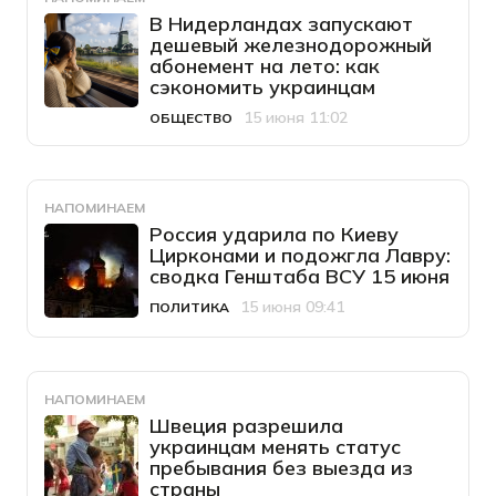
В Нидерландах запускают
дешевый железнодорожный
абонемент на лето: как
сэкономить украинцам
15 июня 11:02
ОБЩЕСТВО
Категория
Дата публикации
НАПОМИНАЕМ
Россия ударила по Киеву
Цирконами и подожгла Лавру:
сводка Генштаба ВСУ 15 июня
15 июня 09:41
ПОЛИТИКА
Категория
Дата публикации
НАПОМИНАЕМ
Швеция разрешила
украинцам менять статус
пребывания без выезда из
страны