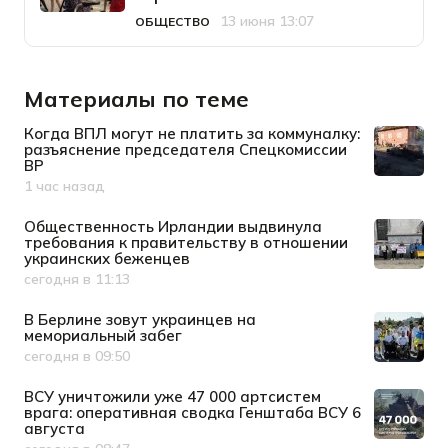
13 июня 13:07
ОБЩЕСТВО
Категория
Дата публикации
Материалы по теме
Когда ВПЛ могут не платить за коммуналку:
разъяснение председателя Спецкомиссии
ВР
1 час назад
Дата публикации
Общественность Ирландии выдвинула
требования к правительству в отношении
украинских беженцев
сегодня в 11:13
Дата публикации
В Берлине зовут украинцев на
мемориальный забег
сегодня в 09:50
Дата публикации
ВСУ уничтожили уже 47 000 артсистем
врага: оперативная сводка Генштаба ВСУ 6
августа