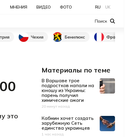
МНЕНИЯ
ВИДЕО
ФОТО
RU
UK
Поиск
трия
Чехия
Бенилюкс
Франция
Материалы по теме
800
В Варшаве трое
подростков напали на
юношу из Украины:
парень получил
химические ожоги
20 минут назад
Дата публикации
у это
Кабмин хочет создать
зарубежную Сеть
единства украинцев
1 час назад
Дата публикации