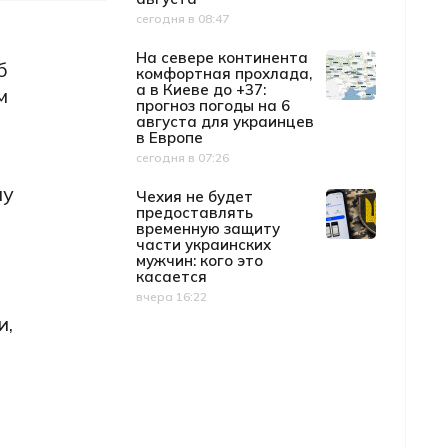
сегодня в 08:47
Дата публикации
На севере континента
б
комфортная прохлада,
а в Киеве до +37:
м
прогноз погоды на 6
августа для украинцев
в Европе
сегодня в 07:26
Дата публикации
му
Чехия не будет
предоставлять
временную защиту
части украинских
мужчин: кого это
касается
вчера 16:22
Дата публикации
и,