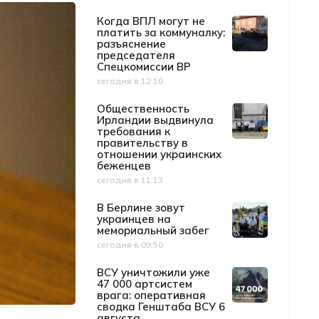
Когда ВПЛ могут не
платить за коммуналку:
разъяснение
председателя
Спецкомиссии ВР
сегодня в 12:10
Дата публикации
Общественность
Ирландии выдвинула
требования к
правительству в
отношении украинских
беженцев
сегодня в 11:13
Дата публикации
В Берлине зовут
украинцев на
мемориальный забег
сегодня в 09:50
Дата публикации
ВСУ уничтожили уже
47 000 артсистем
врага: оперативная
сводка Генштаба ВСУ 6
августа