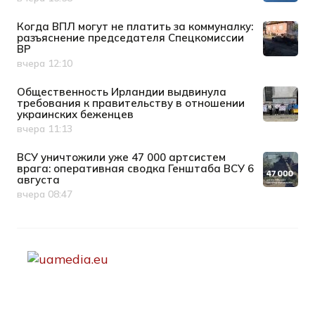
Дата публикации
Когда ВПЛ могут не платить за коммуналку:
разъяснение председателя Спецкомиссии
ВР
вчера 12:10
Дата публикации
Общественность Ирландии выдвинула
требования к правительству в отношении
украинских беженцев
вчера 11:13
Дата публикации
ВСУ уничтожили уже 47 000 артсистем
врага: оперативная сводка Генштаба ВСУ 6
августа
вчера 08:47
Дата публикации
Партнерство, сотрудничество
editor@uamedia.eu