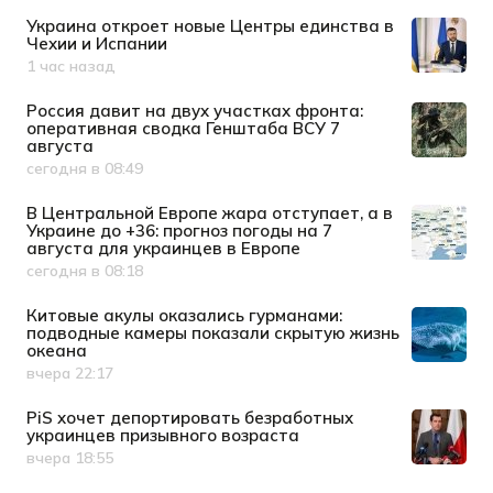
Украина откроет новые Центры единства в
Чехии и Испании
1 час назад
Дата публикации
Россия давит на двух участках фронта:
оперативная сводка Генштаба ВСУ 7
августа
сегодня в 08:49
Дата публикации
В Центральной Европе жара отступает, а в
Украине до +36: прогноз погоды на 7
августа для украинцев в Европе
сегодня в 08:18
Дата публикации
Китовые акулы оказались гурманами:
подводные камеры показали скрытую жизнь
океана
вчера 22:17
Дата публикации
PiS хочет депортировать безработных
украинцев призывного возраста
вчера 18:55
Дата публикации