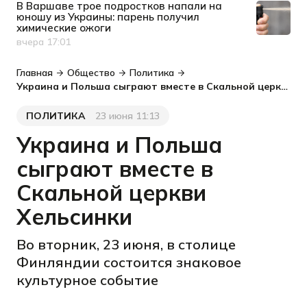
В Варшаве трое подростков напали на
юношу из Украины: парень получил
химические ожоги
вчера 17:01
Дата публикации
Главная
Общество
Политика
Украина и Польша сыграют вместе в Скальной церкви Хельсинки
ПОЛИТИКА
23 июня 11:13
Категория
Дата публикации
Украина и Польша
сыграют вместе в
Скальной церкви
Хельсинки
Во вторник, 23 июня, в столице
Финляндии состоится знаковое
культурное событие