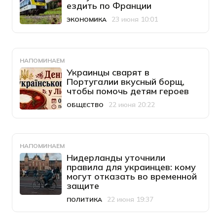
ездить по Франции
23 июня 10:01
ЭКОНОМИКА
Категория
Дата публикации
НАПОМИНАЕМ
Украинцы сварят в
Португалии вкусный борщ,
чтобы помочь детям героев
22 июня 20:22
ОБЩЕСТВО
Категория
Дата публикации
НАПОМИНАЕМ
Нидерланды уточнили
правила для украинцев: кому
могут отказать во временной
защите
22 июня 19:37
ПОЛИТИКА
Категория
Дата публикации