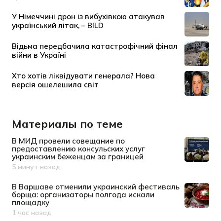
Материалы по теме
В МИД провели совещание по
предоставлению консульских услуг
украинским беженцам за границей
5 минут назад
Дата публикации
В Варшаве отменили украинский фестиваль
борща: организаторы полгода искали
площадку
1 час назад
Дата публикации