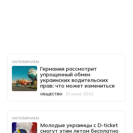
НАПОМИНАЕМ
Германия рассмотрит
упрощенный обмен
украинских водительских
прав: что может измениться
23 июня 10:42
ОБЩЕСТВО
Категория
Дата публикации
НАПОМИНАЕМ
Молодые украинцы с D-ticket
смогут этим летом бесплатно