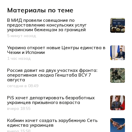
Материалы по теме
В МИД провели совещание по
предоставлению консульских услуг
украинским беженцам за границей
5 минут назад
Дата публикации
Украина откроет новые Центры единства в
Чехии и Испании
1 час назад
Дата публикации
Россия давит на двух участках фронта:
оперативная сводка Генштаба ВСУ 7
августа
сегодня в 08:49
Дата публикации
PiS хочет депортировать безработных
украинцев призывного возраста
вчера 18:55
Дата публикации
Кабмин хочет создать зарубежную Сеть
единства украинцев
вчера 15:58