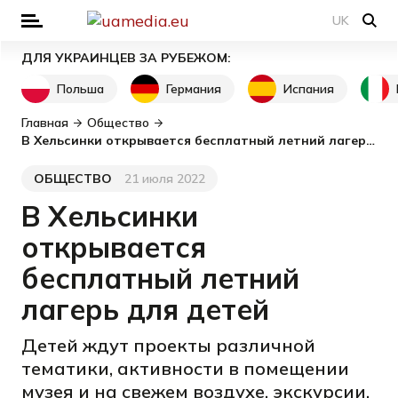
UK
ДЛЯ УКРАИНЦЕВ ЗА РУБЕЖОМ:
Польша
Германия
Испания
Главная
Общество
В Хельсинки открывается бесплатный летний лагерь для детей
ОБЩЕСТВО
21 июля 2022
Категория
Дата публикации
В Хельсинки
открывается
бесплатный летний
лагерь для детей
Детей ждут проекты различной
тематики, активности в помещении
музея и на свежем воздухе, экскурсии,