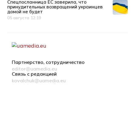
Спецпосланница ЕС заверила, что
принудительных возвращений украинцев
домой не будет
05 августа 12:19
Дата публикации
Партнерство, сотрудничество
editor@uamedia.eu
Связь с редакцией
kovalchuk@uamedia.eu
Новости компаний
Материалы в разделе Новости компаний
публикуются на правах рекламы
Политика конфиденциальности
Українська мова
© 2022-2026 uamedia.eu