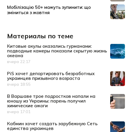
Материалы по теме
Китовые акулы оказались гурманами:
подводные камеры показали скрытую жизнь
океана
вчера 22:17
Дата публикации
PiS хочет депортировать безработных
украинцев призывного возраста
вчера 18:55
Дата публикации
В Варшаве трое подростков напали на
юношу из Украины: парень получил
химические ожоги
вчера 17:01
Дата публикации
Кабмин хочет создать зарубежную Сеть
единства украинцев