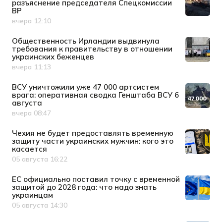
разъяснение председателя Спецкомиссии
ВР
вчера 12:10
Дата публикации
Общественность Ирландии выдвинула
требования к правительству в отношении
украинских беженцев
вчера 11:13
Дата публикации
ВСУ уничтожили уже 47 000 артсистем
врага: оперативная сводка Генштаба ВСУ 6
августа
вчера 08:47
Дата публикации
Чехия не будет предоставлять временную
защиту части украинских мужчин: кого это
касается
05 августа 16:22
Дата публикации
ЕС официально поставил точку с временной
защитой до 2028 года: что надо знать
украинцам
05 августа 14:30
Дата публикации