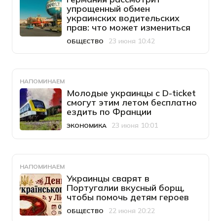
упрощенный обмен
украинских водительских
прав: что может измениться
23 июня 10:42
ОБЩЕСТВО
Категория
Дата публикации
НАПОМИНАЕМ
Молодые украинцы с D-ticket
смогут этим летом бесплатно
ездить по Франции
23 июня 10:01
ЭКОНОМИКА
Категория
Дата публикации
НАПОМИНАЕМ
Украинцы сварят в
Португалии вкусный борщ,
чтобы помочь детям героев
22 июня 20:22
ОБЩЕСТВО
Категория
Дата публикации