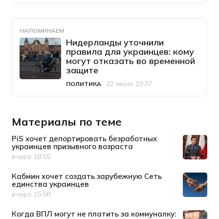
НАПОМИНАЕМ
Нидерланды уточнили
правила для украинцев: кому
могут отказать во временной
защите
22 июня 19:37
ПОЛИТИКА
Категория
Дата публикации
Материалы по теме
PiS хочет депортировать безработных
украинцев призывного возраста
вчера 18:55
Дата публикации
Кабмин хочет создать зарубежную Сеть
единства украинцев
вчера 15:58
Дата публикации
Когда ВПЛ могут не платить за коммуналку: