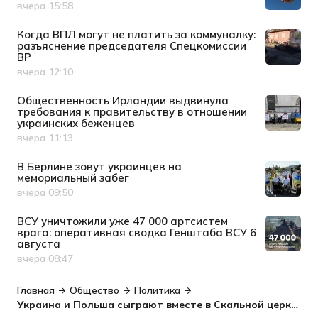
вчера 15:58
Дата публикации
Когда ВПЛ могут не платить за коммуналку:
разъяснение председателя Спецкомиссии
ВР
вчера 12:10
Дата публикации
Общественность Ирландии выдвинула
требования к правительству в отношении
украинских беженцев
вчера 11:13
Дата публикации
В Берлине зовут украинцев на
мемориальный забег
вчера 09:50
Дата публикации
ВСУ уничтожили уже 47 000 артсистем
врага: оперативная сводка Генштаба ВСУ 6
августа
вчера 08:47
Дата публикации
Главная
Общество
Политика
Украина и Польша сыграют вместе в Скальной церкви Хельсинки