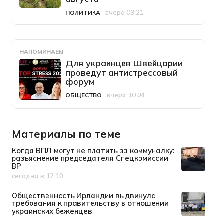
вчера 09:21
ПОЛИТИКА
Категория
Дата публикации
НАПОМИНАЕМ
Для украинцев Швейцарии
проведут антистрессовый
форум
вчера 10:04
ОБЩЕСТВО
Категория
Дата публикации
Материалы по теме
Когда ВПЛ могут не платить за коммуналку:
разъяснение председателя Спецкомиссии
ВР
сегодня в 12:10
Дата публикации
Общественность Ирландии выдвинула
требования к правительству в отношении
украинских беженцев