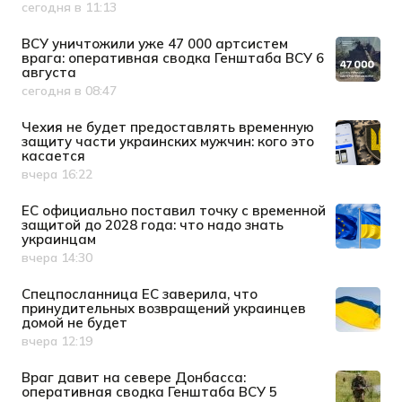
сегодня в 11:13
Дата публикации
ВСУ уничтожили уже 47 000 артсистем
врага: оперативная сводка Генштаба ВСУ 6
августа
сегодня в 08:47
Дата публикации
Чехия не будет предоставлять временную
защиту части украинских мужчин: кого это
касается
вчера 16:22
Дата публикации
ЕС официально поставил точку с временной
защитой до 2028 года: что надо знать
украинцам
вчера 14:30
Дата публикации
Спецпосланница ЕС заверила, что
принудительных возвращений украинцев
домой не будет
вчера 12:19
Дата публикации
Враг давит на севере Донбасса:
оперативная сводка Генштаба ВСУ 5