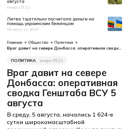
августа
вчера 09:21
Дата публикации
Литва тщательно посчитала деньги на
помощь украинским беженцам
04 августа 16:47
Дата публикации
Главная
Общество
Политика
Враг давит на севере Донбасса: оперативная сводка Генштаба ВСУ 5 августа
ПОЛИТИКА
вчера 09:21
Категория
Дата публикации
Враг давит на севере
Донбасса: оперативная
сводка Генштаба ВСУ 5
августа
В среду, 5 августа, начались 1 624-е
сутки широкомасштабной