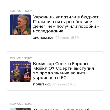
НАПОМИНАЕМ
Украинцы уплатили в бюджет
Польши в пять раз больше
денег, чем получили пособий -
исследование
09 июня 18:39
ЭКОНОМИКА
Категория
Дата публикации
НАПОМИНАЕМ
Комиссар Совета Европы
Майкл О'Флаэрти выступил
за продолжение защиты
украинцев в ЕС
09 июня 16:58
ПОЛИТИКА
Категория
Дата публикации
НАПОМИНАЕМ