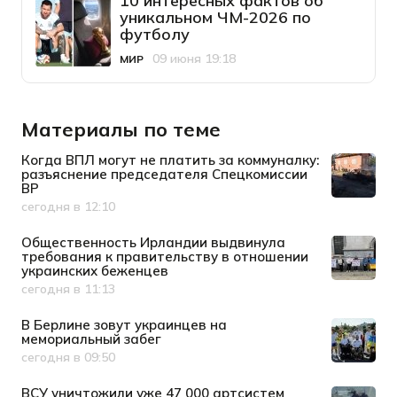
10 интересных фактов об
уникальном ЧМ-2026 по
футболу
09 июня 19:18
МИР
Категория
Дата публикации
Материалы по теме
Когда ВПЛ могут не платить за коммуналку:
разъяснение председателя Спецкомиссии
ВР
сегодня в 12:10
Дата публикации
Общественность Ирландии выдвинула
требования к правительству в отношении
украинских беженцев
сегодня в 11:13
Дата публикации
В Берлине зовут украинцев на
мемориальный забег
сегодня в 09:50
Дата публикации
ВСУ уничтожили уже 47 000 артсистем