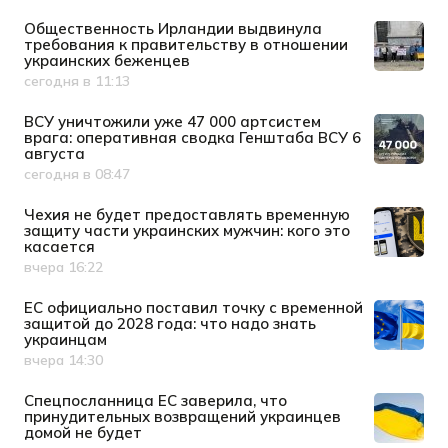
Общественность Ирландии выдвинула
требования к правительству в отношении
украинских беженцев
сегодня в 11:13
Дата публикации
ВСУ уничтожили уже 47 000 артсистем
врага: оперативная сводка Генштаба ВСУ 6
августа
сегодня в 08:47
Дата публикации
Чехия не будет предоставлять временную
защиту части украинских мужчин: кого это
касается
вчера 16:22
Дата публикации
ЕС официально поставил точку с временной
защитой до 2028 года: что надо знать
украинцам
вчера 14:30
Дата публикации
Спецпосланница ЕС заверила, что
принудительных возвращений украинцев
домой не будет