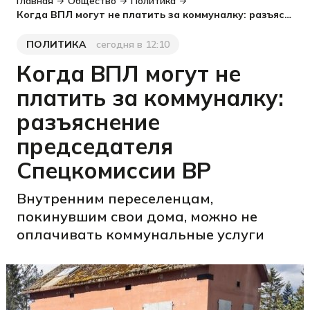
Главная
Общество
Политика
Когда ВПЛ могут не платить за коммуналку: разъяснение председателя Спецкомиссии ВР
ПОЛИТИКА
сегодня в 12:10
Категория
Дата публикации
Когда ВПЛ могут не
платить за коммуналку:
разъяснение
председателя
Спецкомиссии ВР
Внутренним переселенцам,
покинувшим свои дома, можно не
оплачивать коммунальные услуги