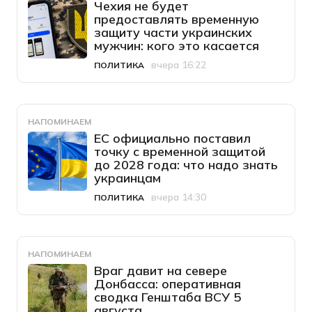
Чехия не будет
предоставлять временную
защиту части украинских
мужчин: кого это касается
вчера 16:22
ПОЛИТИКА
Категория
Дата публикации
НАПОМИНАЕМ
ЕС официально поставил
точку с временной защитой
до 2028 года: что надо знать
украинцам
вчера 14:30
ПОЛИТИКА
Категория
Дата публикации
НАПОМИНАЕМ
Враг давит на севере
Донбасса: оперативная
сводка Генштаба ВСУ 5
августа