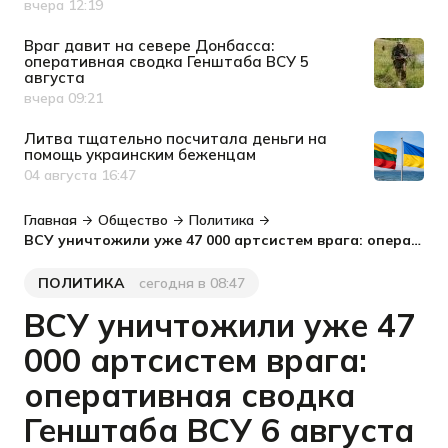
вчера 12:19
Дата публикации
Враг давит на севере Донбасса:
оперативная сводка Генштаба ВСУ 5
августа
вчера 09:21
Дата публикации
Литва тщательно посчитала деньги на
помощь украинским беженцам
04 августа 16:47
Дата публикации
Главная
Общество
Политика
ВСУ уничтожили уже 47 000 артсистем врага: оперативная сводка Генштаба ВСУ 6 августа
ПОЛИТИКА
сегодня в 08:47
Категория
Дата публикации
ВСУ уничтожили уже 47
000 артсистем врага:
оперативная сводка
Генштаба ВСУ 6 августа