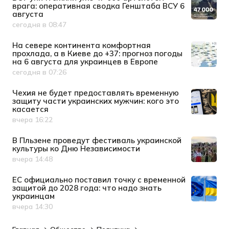
врага: оперативная сводка Генштаба ВСУ 6
августа
сегодня в 08:47
Дата публикации
На севере континента комфортная
прохлада, а в Киеве до +37: прогноз погоды
на 6 августа для украинцев в Европе
сегодня в 07:26
Дата публикации
Чехия не будет предоставлять временную
защиту части украинских мужчин: кого это
касается
вчера 16:22
Дата публикации
В Пльзене проведут фестиваль украинской
культуры ко Дню Независимости
вчера 14:48
Дата публикации
ЕС официально поставил точку с временной
защитой до 2028 года: что надо знать
украинцам
вчера 14:30
Дата публикации