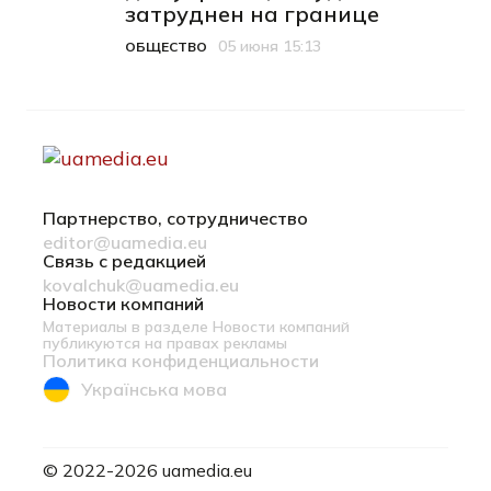
затруднен на границе
05 июня 15:13
ОБЩЕСТВО
Категория
Дата публикации
Партнерство, сотрудничество
editor@uamedia.eu
Связь с редакцией
kovalchuk@uamedia.eu
Новости компаний
Материалы в разделе Новости компаний
публикуются на правах рекламы
Политика конфиденциальности
Українська мова
© 2022-2026 uamedia.eu