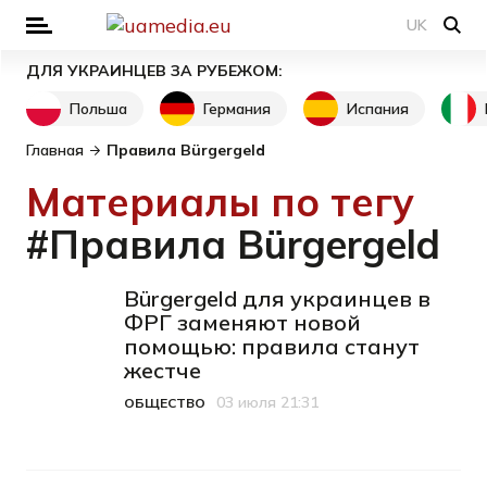
UK
ДЛЯ УКРАИНЦЕВ ЗА РУБЕЖОМ:
Польша
Германия
Испания
Главная
Правила Bürgergeld
Материалы по тегу
#Правила Bürgergeld
Bürgergeld для украинцев в
ФРГ заменяют новой
помощью: правила станут
жестче
03 июля 21:31
ОБЩЕСТВО
Категория
Дата публикации