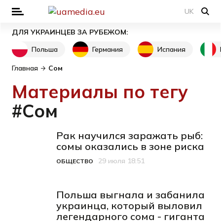
UK
ДЛЯ УКРАИНЦЕВ ЗА РУБЕЖОМ:
Польша
Германия
Испания
Главная
Сом
Материалы по тегу
#Сом
Рак научился заражать рыб:
сомы оказались в зоне риска
29 июля 18:51
ОБЩЕСТВО
Категория
Дата публикации
Польша выгнала и забанила
украинца, который выловил
легендарного сома - гиганта