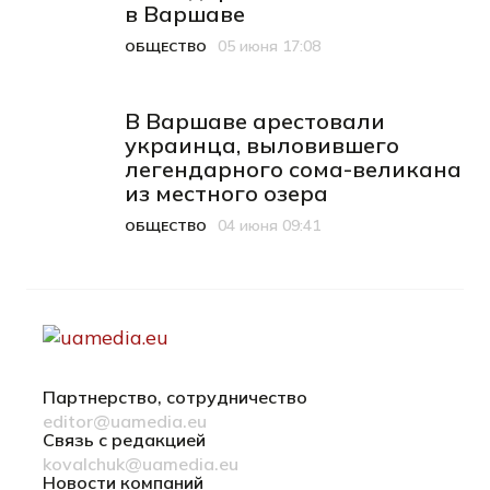
в Варшаве
05 июня 17:08
ОБЩЕСТВО
Категория
Дата публикации
В Варшаве арестовали
украинца, выловившего
легендарного сома-великана
из местного озера
04 июня 09:41
ОБЩЕСТВО
Категория
Дата публикации
Партнерство, сотрудничество
editor@uamedia.eu
Связь с редакцией
kovalchuk@uamedia.eu
Новости компаний