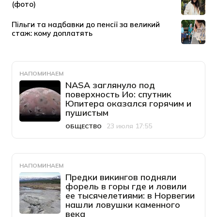
НАПОМИНАЕМ
NASA заглянуло под
поверхность Ио: спутник
Юпитера оказался горячим и
пушистым
23 июля 17:55
ОБЩЕСТВО
Категория
Дата публикации
НАПОМИНАЕМ
Предки викингов подняли
форель в горы где и ловили
ее тысячелетиями: в Норвегии
нашли ловушки каменного
века