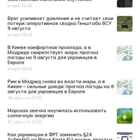
вчера 12:42
Дата публикации
Враг усиливает давление и не считает свои
потери: оперативная сводка Генштаба ВСУ
9 августа
вчера 08:29
Дата публикации
В Киеве комфортная прохлада, а в
Мадриде свирепствует жара: прогноз
погоды на 9 августа для украинцев в
Европе
вчера 06:08
Дата публикации
Рим и Мадрид снова во власти жары, а в
Киеве – сильные дожди: прогноз погоды на 8
августа для украинцев в Европе
08 августа 07:32
Дата публикации
Морская овечка научилась использовать
солнечную энергию
07 августа 17:22
Дата публикации
Как украинцам в ФРГ заменить §24
AufenthG на Blaue Karte EU: восемь простых