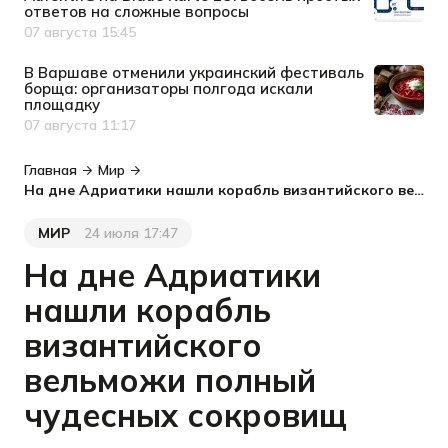
ответов на сложные вопросы
07 августа 15:45
Дата публикации
В Варшаве отменили украинский фестиваль
борща: организаторы полгода искали
площадку
07 августа 11:17
Дата публикации
Главная
Мир
На дне Адриатики нашли корабль византийского вельможи полный чудесных сокровищ
МИР
24 июля 17:47
Категория
Дата публикации
На дне Адриатики
нашли корабль
византийского
вельможи полный
чудесных сокровищ