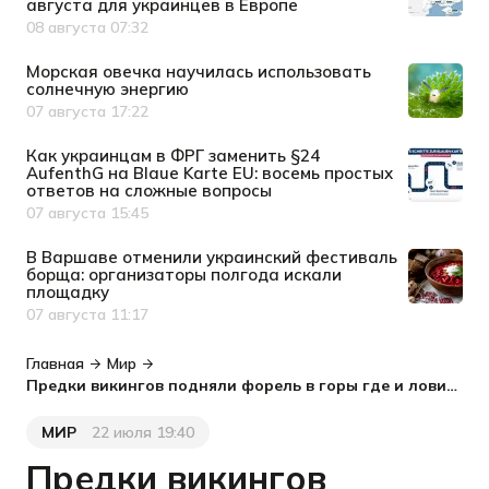
августа для украинцев в Европе
08 августа 07:32
Дата публикации
Морская овечка научилась использовать
солнечную энергию
07 августа 17:22
Дата публикации
Как украинцам в ФРГ заменить §24
AufenthG на Blaue Karte EU: восемь простых
ответов на сложные вопросы
07 августа 15:45
Дата публикации
В Варшаве отменили украинский фестиваль
борща: организаторы полгода искали
площадку
07 августа 11:17
Дата публикации
Главная
Мир
Предки викингов подняли форель в горы где и ловили ее тысячелетиями: в Норвегии нашли ловушки каменного века
МИР
22 июля 19:40
Категория
Дата публикации
Предки викингов