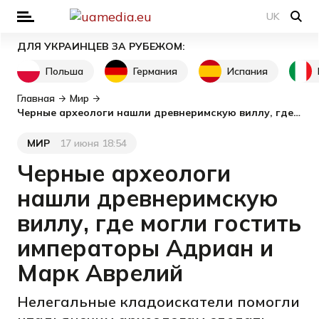
UK
ДЛЯ УКРАИНЦЕВ ЗА РУБЕЖОМ:
Польша
Германия
Испания
Главная
Мир
Черные археологи нашли древнеримскую виллу, где могли гостить императоры Адриан и Марк Аврелий
МИР
17 июня 18:54
Категория
Дата публикации
Черные археологи
нашли древнеримскую
виллу, где могли гостить
императоры Адриан и
Марк Аврелий
Нелегальные кладоискатели помогли