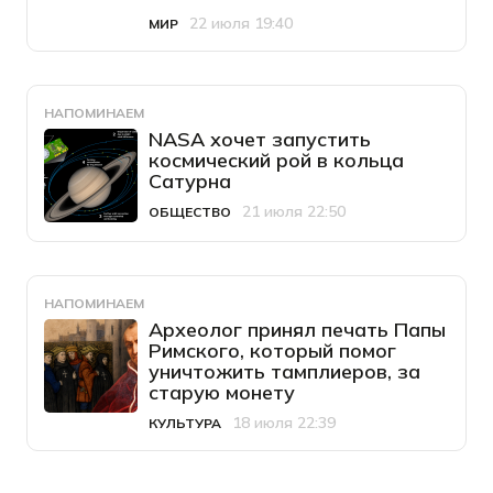
22 июля 19:40
МИР
Категория
Дата публикации
НАПОМИНАЕМ
NASA хочет запустить
космический рой в кольца
Сатурна
21 июля 22:50
ОБЩЕСТВО
Категория
Дата публикации
НАПОМИНАЕМ
Археолог принял печать Папы
Римского, который помог
уничтожить тамплиеров, за
старую монету
18 июля 22:39
КУЛЬТУРА
Категория
Дата публикации