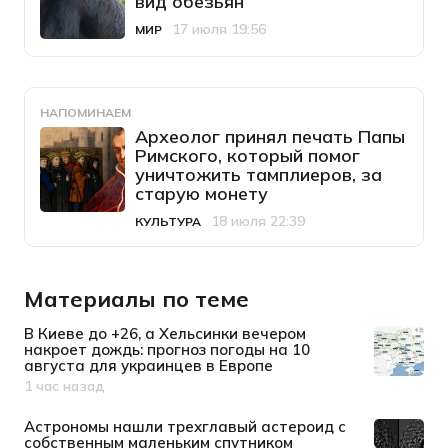
вид обезьян
17 июля 19:56
МИР
Категория
Дата публикации
НАПОМИНАЕМ
Археолог принял печать Папы
Римского, который помог
уничтожить тамплиеров, за
старую монету
18 июля 22:39
КУЛЬТУРА
Категория
Дата публикации
Материалы по теме
В Киеве до +26, а Хельсинки вечером
накроет дождь: прогноз погоды на 10
августа для украинцев в Европе
1 час назад
Дата публикации
Астрономы нашли трехглавый астероид с
собственным маленьким спутником