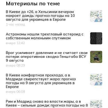
Материалы по теме
В Киеве до +26, а Хельсинки вечером
накроет дождь: прогноз погоды на 10
августа для украинцев в Европе
1 час назад
Дата публикации
Астрономы нашли трехглавый астероид с
собственным маленьким спутником
вчера 12:42
Дата публикации
Враг усиливает давление и не считает свои
потери: оперативная сводка Генштаба ВСУ
9 августа
вчера 08:29
Дата публикации
В Киеве комфортная прохлада, а в
Мадриде свирепствует жара: прогноз
погоды на 9 августа для украинцев в
Европе
вчера 06:08
Дата публикации
Рим и Мадрид снова во власти жары, а в
Киеве – сильные дожди: прогноз погоды на 8