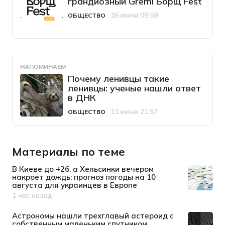
грандиозный Gremi Борщ Fest
16 июня 09:59
ОБЩЕСТВО
Категория
Дата публикации
НАПОМИНАЕМ
Почему ленивцы такие
ленивцы: ученые нашли ответ
в ДНК
11 июня 21:57
ОБЩЕСТВО
Категория
Дата публикации
Материалы по теме
В Киеве до +26, а Хельсинки вечером
накроет дождь: прогноз погоды на 10
августа для украинцев в Европе
1 час назад
Дата публикации
Астрономы нашли трехглавый астероид с
собственным маленьким спутником