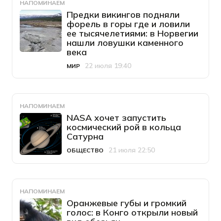
НАПОМИНАЕМ
Предки викингов подняли
форель в горы где и ловили
ее тысячелетиями: в Норвегии
нашли ловушки каменного
века
22 июля 19:40
МИР
Категория
Дата публикации
НАПОМИНАЕМ
NASA хочет запустить
космический рой в кольца
Сатурна
21 июля 22:50
ОБЩЕСТВО
Категория
Дата публикации
НАПОМИНАЕМ
Оранжевые губы и громкий
голос: в Конго открыли новый