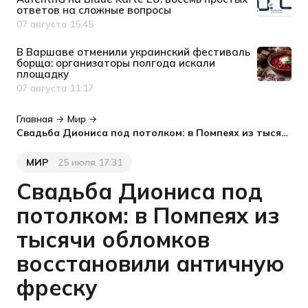
ответов на сложные вопросы
07 августа 15:45
Дата публикации
В Варшаве отменили украинский фестиваль
борща: организаторы полгода искали
площадку
07 августа 11:17
Дата публикации
Главная
Мир
Свадьба Диониса под потолком: в Помпеях из тысячи обломков восстановили античную фреску
МИР
25 июля 17:31
Категория
Дата публикации
Свадьба Диониса под
потолком: в Помпеях из
тысячи обломков
восстановили античную
фреску