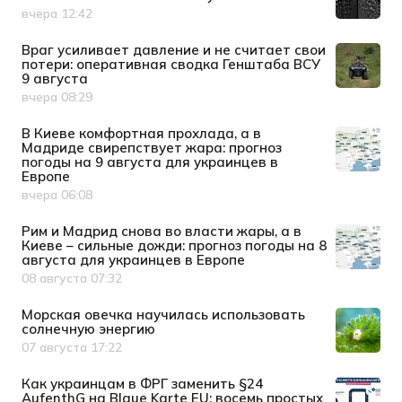
вчера 12:42
Дата публикации
Враг усиливает давление и не считает свои
потери: оперативная сводка Генштаба ВСУ
9 августа
вчера 08:29
Дата публикации
В Киеве комфортная прохлада, а в
Мадриде свирепствует жара: прогноз
погоды на 9 августа для украинцев в
Европе
вчера 06:08
Дата публикации
Рим и Мадрид снова во власти жары, а в
Киеве – сильные дожди: прогноз погоды на 8
августа для украинцев в Европе
08 августа 07:32
Дата публикации
Морская овечка научилась использовать
солнечную энергию
07 августа 17:22
Дата публикации
Как украинцам в ФРГ заменить §24
AufenthG на Blaue Karte EU: восемь простых