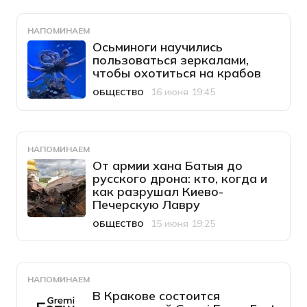
НАПОМИНАЕМ
Осьминоги научились
пользоваться зеркалами,
чтобы охотиться на крабов
16 июня 19:45
ОБЩЕСТВО
Категория
Дата публикации
НАПОМИНАЕМ
От армии хана Батыя до
русского дрона: кто, когда и
как разрушал Киево-
Печерскую Лавру
15 июня 19:25
ОБЩЕСТВО
Категория
Дата публикации
НАПОМИНАЕМ
В Кракове состоится