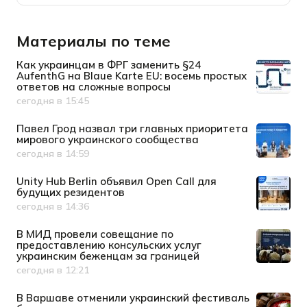
Материалы по теме
Как украинцам в ФРГ заменить §24
AufenthG на Blaue Karte EU: восемь простых
ответов на сложные вопросы
сегодня в 15:45
Дата публикации
Павел Грод назвал три главных приоритета
мирового украинского сообщества
сегодня в 14:59
Дата публикации
Unity Hub Berlin объявил Open Call для
будущих резидентов
сегодня в 14:36
Дата публикации
В МИД провели совещание по
предоставлению консульских услуг
украинским беженцам за границей
сегодня в 12:21
Дата публикации
В Варшаве отменили украинский фестиваль