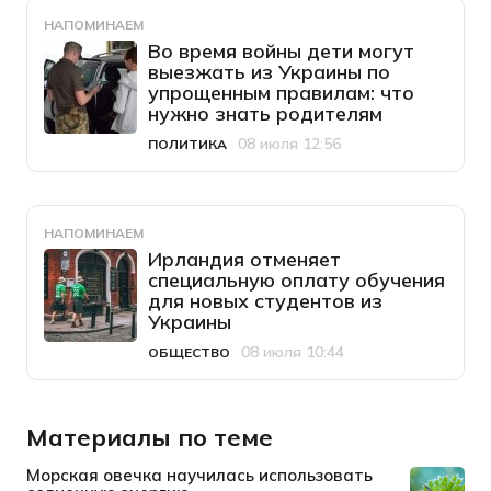
НАПОМИНАЕМ
Во время войны дети могут
выезжать из Украины по
упрощенным правилам: что
нужно знать родителям
08 июля 12:56
ПОЛИТИКА
Категория
Дата публикации
НАПОМИНАЕМ
Ирландия отменяет
специальную оплату обучения
для новых студентов из
Украины
08 июля 10:44
ОБЩЕСТВО
Категория
Дата публикации
Материалы по теме
Морская овечка научилась использовать