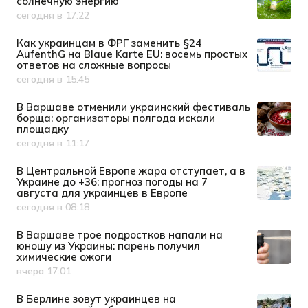
солнечную энергию
сегодня в 17:22
Дата публикации
Как украинцам в ФРГ заменить §24
AufenthG на Blaue Karte EU: восемь простых
ответов на сложные вопросы
сегодня в 15:45
Дата публикации
В Варшаве отменили украинский фестиваль
борща: организаторы полгода искали
площадку
сегодня в 11:17
Дата публикации
В Центральной Европе жара отступает, а в
Украине до +36: прогноз погоды на 7
августа для украинцев в Европе
сегодня в 08:18
Дата публикации
В Варшаве трое подростков напали на
юношу из Украины: парень получил
химические ожоги
вчера 17:01
Дата публикации
В Берлине зовут украинцев на