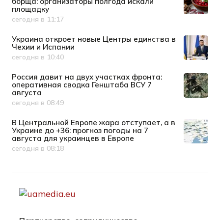
борща: организаторы полгода искали
площадку
сегодня в 11:17
Дата публикации
Украина откроет новые Центры единства в
Чехии и Испании
сегодня в 10:40
Дата публикации
Россия давит на двух участках фронта:
оперативная сводка Генштаба ВСУ 7
августа
сегодня в 08:49
Дата публикации
В Центральной Европе жара отступает, а в
Украине до +36: прогноз погоды на 7
августа для украинцев в Европе
сегодня в 08:18
Дата публикации