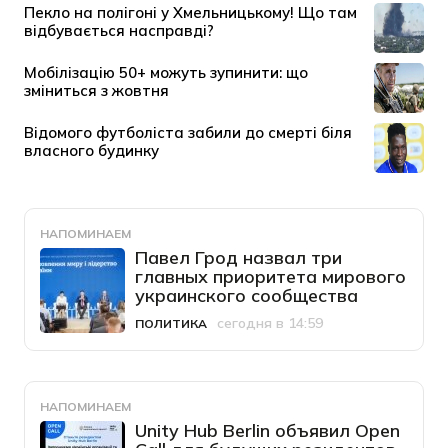
НАПОМИНАЕМ
Павел Грод назвал три
главных приоритета мирового
украинского сообщества
сегодня в 14:59
ПОЛИТИКА
Категория
Дата публикации
НАПОМИНАЕМ
Unity Hub Berlin объявил Open