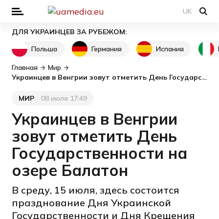
UK
ДЛЯ УКРАИНЦЕВ ЗА РУБЕЖОМ:
Польша
Германия
Испания
Главная
Мир
Украинцев в Венгрии зовут отметить День Государственности на озере Балатон
МИР
08 июля 17:49
Категория
Дата публикации
Украинцев в Венгрии
зовут отметить День
Государственности на
озере Балатон
В среду, 15 июля, здесь состоится
празднование Дня Украинской
Государственности и Дня Крещения