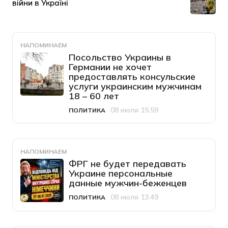
НАПОМИНАЕМ
Посольство Украины в
Германии не хочет
предоставлять консульские
услуги украинским мужчинам
18 – 60 лет
08 июля 15:59
ПОЛИТИКА
Категория
Дата публикации
НАПОМИНАЕМ
ФРГ не будет передавать
Украине персональные
данные мужчин-беженцев
08 июля 13:49
ПОЛИТИКА
Категория
Дата публикации