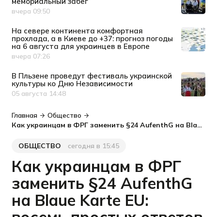
мемориальный забег
вчера 09:50
Дата публикации
На севере континента комфортная
прохлада, а в Киеве до +37: прогноз погоды
на 6 августа для украинцев в Европе
вчера 07:26
Дата публикации
В Пльзене проведут фестиваль украинской
культуры ко Дню Независимости
05 августа 14:48
Дата публикации
Главная
Общество
Как украинцам в ФРГ заменить §24 AufenthG на Blaue Karte EU: восемь простых ответов на сложные вопросы
ОБЩЕСТВО
сегодня в 15:45
Категория
Дата публикации
Как украинцам в ФРГ
заменить §24 AufenthG
на Blaue Karte EU: