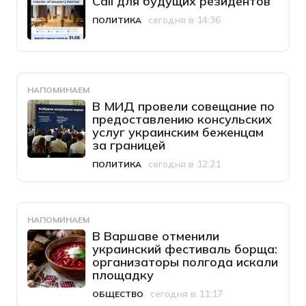
Call для будущих резидентов
сегодня в 14:36
ПОЛИТИКА
Категория
Дата публикации
НАПОМИНАЕМ
В МИД провели совещание по
предоставлению консульских
услуг украинским беженцам
за границей
сегодня в 12:21
ПОЛИТИКА
Категория
Дата публикации
НАПОМИНАЕМ
В Варшаве отменили
украинский фестиваль борща:
организаторы полгода искали
площадку
сегодня в 11:17
ОБЩЕСТВО
Категория
Дата публикации