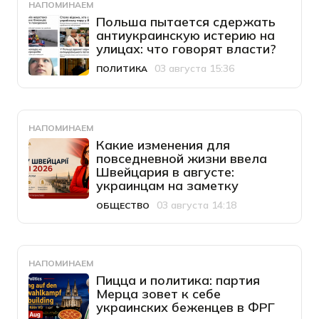
НАПОМИНАЕМ
Польша пытается сдержать
антиукраинскую истерию на
улицах: что говорят власти?
03 августа 15:36
ПОЛИТИКА
Категория
Дата публикации
НАПОМИНАЕМ
Какие изменения для
повседневной жизни ввела
Швейцария в августе:
украинцам на заметку
03 августа 14:18
ОБЩЕСТВО
Категория
Дата публикации
НАПОМИНАЕМ
Пицца и политика: партия
Мерца зовет к себе
украинских беженцев в ФРГ