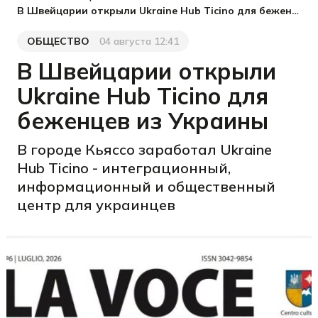
В Швейцарии открыли Ukraine Hub Ticino для беженцев из Украины
ОБЩЕСТВО
04 августа 12:41
Категория
Дата публикации
В Швейцарии открыли
Ukraine Hub Ticino для
беженцев из Украины
В городе Кьяссо заработал Ukraine
Hub Ticino - интеграционный,
информационный и общественный
центр для украинцев