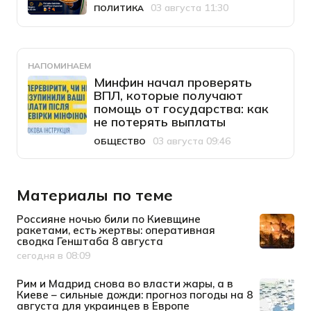
03 августа 11:30
ПОЛИТИКА
Категория
Дата публикации
НАПОМИНАЕМ
Минфин начал проверять
ВПЛ, которые получают
помощь от государства: как
не потерять выплаты
03 августа 09:46
ОБЩЕСТВО
Категория
Дата публикации
Материалы по теме
Россияне ночью били по Киевщине
ракетами, есть жертвы: оперативная
сводка Генштаба 8 августа
сегодня в 08:09
Дата публикации
Рим и Мадрид снова во власти жары, а в
Киеве – сильные дожди: прогноз погоды на 8
августа для украинцев в Европе