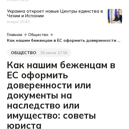
Дата публикации
Украина откроет новые Центры единства в
Чехии и Испании
вчера 10:40
Дата публикации
Главная
Общество
Как нашим беженцам в ЕС оформить доверенности или документы на наследство или имущество: советы юриста
ОБЩЕСТВО
30 июля 17:56
Категория
Дата публикации
Как нашим беженцам в
ЕС оформить
доверенности или
документы на
наследство или
имущество: советы
юриста