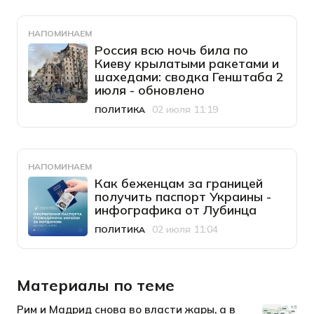
НАПОМИНАЕМ
Россия всю ночь била по
Киеву крылатыми ракетами и
шахедами: сводка Генштаба 2
июля - обновлено
02 июля 11:19
ПОЛИТИКА
Категория
Дата публикации
НАПОМИНАЕМ
Как беженцам за границей
получить паспорт Украины -
инфографика от Лубинца
02 июля 11:04
ПОЛИТИКА
Категория
Дата публикации
Материалы по теме
Рим и Мадрид снова во власти жары, а в