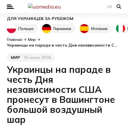
UK
ДЛЯ УКРАИНЦЕВ ЗА РУБЕЖОМ:
Польша
Германия
Испания
Главная
Мир
Украинцы на параде в честь Дня независимости США пронесут в Вашингтоне большой воздушный шар
МИР
02 июля 18:58
Категория
Дата публикации
Украинцы на параде в
честь Дня
независимости США
пронесут в Вашингтоне
большой воздушный
шар