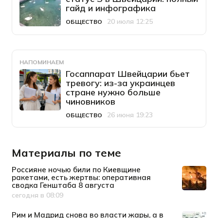
гайд и инфографика
20 июля 12:25
ОБЩЕСТВО
Категория
Дата публикации
НАПОМИНАЕМ
Госаппарат Швейцарии бьет
тревогу: из-за украинцев
стране нужно больше
чиновников
26 июня 19:23
ОБЩЕСТВО
Категория
Дата публикации
Материалы по теме
Россияне ночью били по Киевщине
ракетами, есть жертвы: оперативная
сводка Генштаба 8 августа
сегодня в 08:09
Дата публикации
Рим и Мадрид снова во власти жары, а в