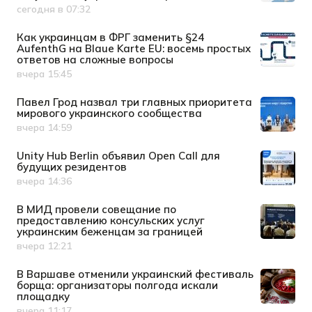
сегодня в 07:32
Дата публикации
Как украинцам в ФРГ заменить §24
AufenthG на Blaue Karte EU: восемь простых
ответов на сложные вопросы
вчера 15:45
Дата публикации
Павел Грод назвал три главных приоритета
мирового украинского сообщества
вчера 14:59
Дата публикации
Unity Hub Berlin объявил Open Call для
будущих резидентов
вчера 14:36
Дата публикации
В МИД провели совещание по
предоставлению консульских услуг
украинским беженцам за границей
вчера 12:21
Дата публикации
В Варшаве отменили украинский фестиваль
борща: организаторы полгода искали
площадку
вчера 11:17