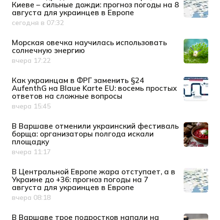
Киеве – сильные дожди: прогноз погоды на 8
августа для украинцев в Европе
сегодня в 07:32
Дата публикации
Морская овечка научилась использовать
солнечную энергию
вчера 17:22
Дата публикации
Как украинцам в ФРГ заменить §24
AufenthG на Blaue Karte EU: восемь простых
ответов на сложные вопросы
вчера 15:45
Дата публикации
В Варшаве отменили украинский фестиваль
борща: организаторы полгода искали
площадку
вчера 11:17
Дата публикации
В Центральной Европе жара отступает, а в
Украине до +36: прогноз погоды на 7
августа для украинцев в Европе
вчера 08:18
Дата публикации
В Варшаве трое подростков напали на