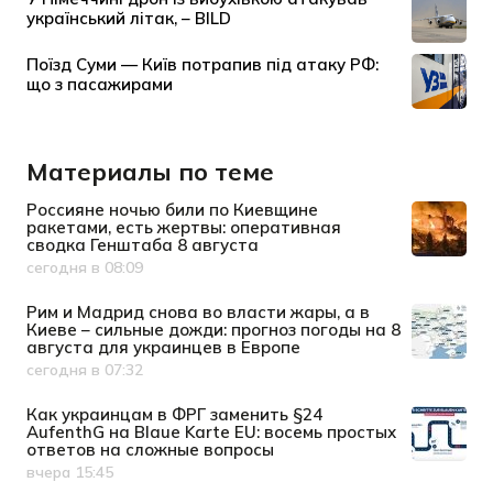
Материалы по теме
Россияне ночью били по Киевщине
ракетами, есть жертвы: оперативная
сводка Генштаба 8 августа
сегодня в 08:09
Дата публикации
Рим и Мадрид снова во власти жары, а в
Киеве – сильные дожди: прогноз погоды на 8
августа для украинцев в Европе
сегодня в 07:32
Дата публикации
Как украинцам в ФРГ заменить §24
AufenthG на Blaue Karte EU: восемь простых
ответов на сложные вопросы
вчера 15:45
Дата публикации