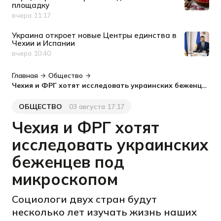
площадку
вчера 11:17
Дата публикации
Украина откроет новые Центры единства в
Чехии и Испании
вчера 10:40
Дата публикации
Главная
Общество
Чехия и ФРГ хотят исследовать украинских беженцев под микроскопом
ОБЩЕСТВО
03 августа 17:17
Категория
Дата публикации
Чехия и ФРГ хотят
исследовать украинских
беженцев под
микроскопом
Социологи двух стран будут
несколько лет изучать жизнь наших