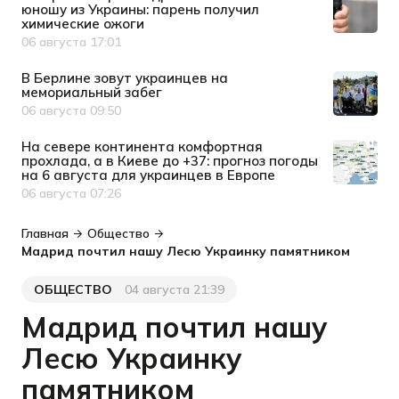
юношу из Украины: парень получил
химические ожоги
06 августа 17:01
Дата публикации
В Берлине зовут украинцев на
мемориальный забег
06 августа 09:50
Дата публикации
На севере континента комфортная
прохлада, а в Киеве до +37: прогноз погоды
на 6 августа для украинцев в Европе
06 августа 07:26
Дата публикации
Главная
Общество
Мадрид почтил нашу Лесю Украинку памятником
ОБЩЕСТВО
04 августа 21:39
Категория
Дата публикации
Мадрид почтил нашу
Лесю Украинку
памятником