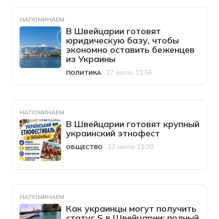
НАПОМИНАЕМ
В Швейцарии готовят
юридическую базу, чтобы
экономно оставить беженцев
из Украины
27 июля 11:56
ПОЛИТИКА
Категория
Дата публикации
НАПОМИНАЕМ
В Швейцарии готовят крупный
украинский этнофест
22 июля 11:38
ОБЩЕСТВО
Категория
Дата публикации
НАПОМИНАЕМ
Как украинцы могут получить
статус S в Швейцарии: полный