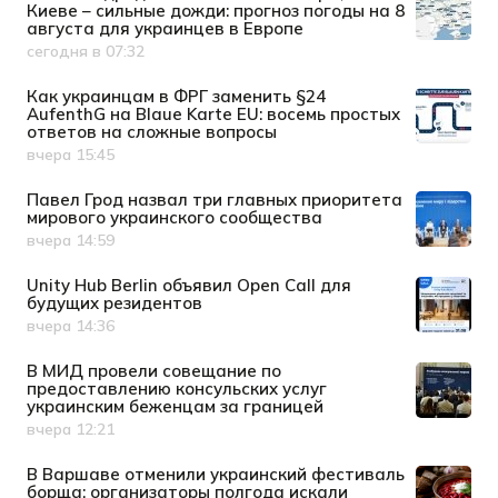
Киеве – сильные дожди: прогноз погоды на 8
августа для украинцев в Европе
сегодня в 07:32
Дата публикации
Как украинцам в ФРГ заменить §24
AufenthG на Blaue Karte EU: восемь простых
ответов на сложные вопросы
вчера 15:45
Дата публикации
Павел Грод назвал три главных приоритета
мирового украинского сообщества
вчера 14:59
Дата публикации
Unity Hub Berlin объявил Open Call для
будущих резидентов
вчера 14:36
Дата публикации
В МИД провели совещание по
предоставлению консульских услуг
украинским беженцам за границей
вчера 12:21
Дата публикации
В Варшаве отменили украинский фестиваль
борща: организаторы полгода искали