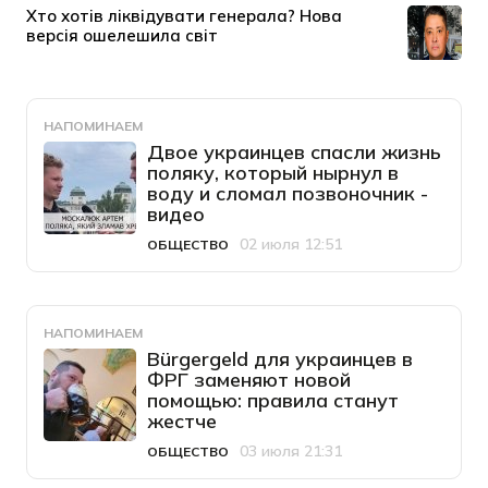
НАПОМИНАЕМ
Двое украинцев спасли жизнь
поляку, который нырнул в
воду и сломал позвоночник -
видео
02 июля 12:51
ОБЩЕСТВО
Категория
Дата публикации
НАПОМИНАЕМ
Bürgergeld для украинцев в
ФРГ заменяют новой
помощью: правила станут
жестче
03 июля 21:31
ОБЩЕСТВО
Категория
Дата публикации