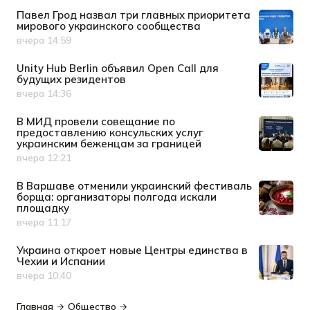
Павел Грод назвал три главных приоритета
мирового украинского сообщества
вчера 14:59
Дата публикации
Unity Hub Berlin объявил Open Call для
будущих резидентов
вчера 14:36
Дата публикации
В МИД провели совещание по
предоставлению консульских услуг
украинским беженцам за границей
вчера 12:21
Дата публикации
В Варшаве отменили украинский фестиваль
борща: организаторы полгода искали
площадку
вчера 11:17
Дата публикации
Украина откроет новые Центры единства в
Чехии и Испании
вчера 10:40
Дата публикации
Главная
Общество