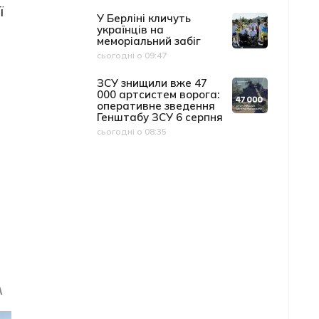
ї
У Берліні кличуть
українців на
меморіальний забіг
сьогодні о 09:47
Дата публікації
ЗСУ знищили вже 47
000 артсистем ворога:
оперативне зведення
Генштабу ЗСУ 6 серпня
сьогодні о 08:35
Дата публікації