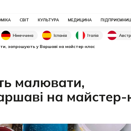
ОМІКА
СВІТ
КУЛЬТУРА
МЕДИЦИНА
ПІДПРИЄМНИ
Німеччина
Іспанія
Італія
Австр
ати, запрошують у Варшаві на майстер-клас
ять малювати,
аршаві на майстер-