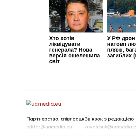
Партнерство, співпраця
Зв’язок з редакцією
editor@uamedia.eu
kovalchuk@uamedia.