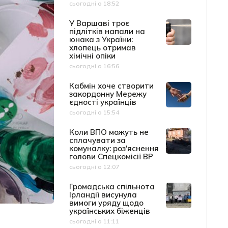
сьогодні о 18:52
Дата публікації
У Варшаві троє
підлітків напали на
юнака з України:
хлопець отримав
хімічні опіки
сьогодні о 16:56
Дата публікації
Кабмін хоче створити
закордонну Мережу
єдності українців
сьогодні о 15:54
Дата публікації
Коли ВПО можуть не
сплачувати за
комуналку: роз'яснення
голови Спецкомісії ВР
сьогодні о 12:07
Дата публікації
Громадська спільнота
Ірландії висунула
вимоги уряду щодо
українських біженців
сьогодні о 11:11
Дата публікації