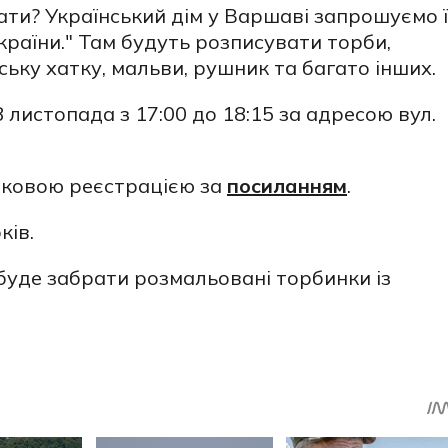
и? Український дім у Варшаві запрошуємо ї
раїни." Там будуть розписувати торби,
ьку хатку, мальви, рушник та багато інших.
8 листопада з 17:00 до 18:15 за адресою вул.
зковою реєстрацією за
посиланням
.
ків.
буде забрати розмальовані торбинки із