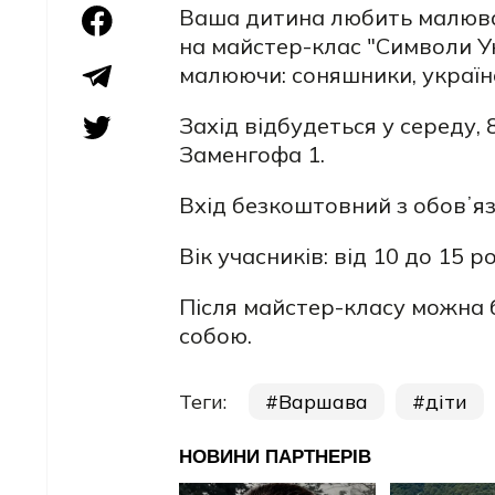
Ваша дитина любить малюват
на майстер-клас "Символи Ук
малюючи: соняшники, українс
Захід відбудеться у середу, 
Заменгофа 1.
Вхід безкоштовний з обовʼя
Вік учасників: від 10 до 15 ро
Після майстер-класу можна 
собою.
Теги:
Варшава
діти