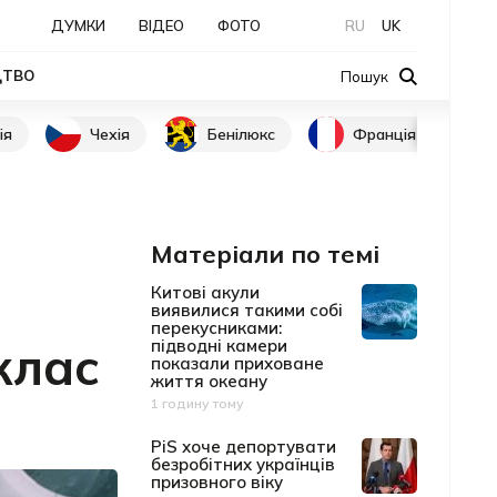
ДУМКИ
ВІДЕО
ФОТО
RU
UK
ЦТВО
Пошук
ія
Чехія
Бенілюкс
Франція
Матеріали по темі
Китові акули
виявилися такими собі
перекусниками:
клас
підводні камери
показали приховане
життя океану
1 годину тому
Дата публікації
PiS хоче депортувати
безробітних українців
призовного віку