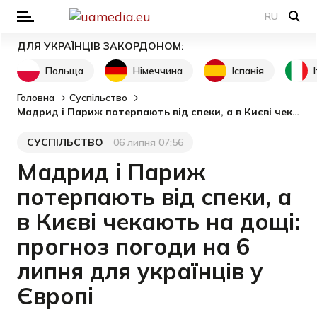
RU
ДЛЯ УКРАЇНЦІВ ЗАКОРДОНОМ:
Польща
Німеччина
Іспанія
Головна
Суспільство
Мадрид і Париж потерпають від спеки, а в Києві чекають на дощі: прогноз погоди на 6 липня для українців у Європі
СУСПІЛЬСТВО
06 липня 07:56
Категорія
Дата публікації
Мадрид і Париж
потерпають від спеки, а
в Києві чекають на дощі:
прогноз погоди на 6
липня для українців у
Європі