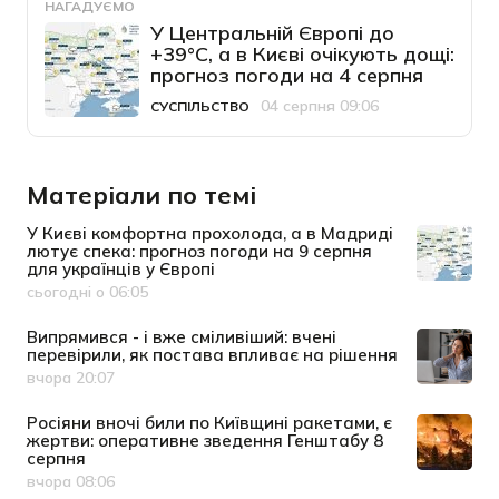
НАГАДУЄМО
У Центральній Європі до
+39°C, а в Києві очікують дощі:
прогноз погоди на 4 серпня
04 серпня 09:06
СУСПІЛЬСТВО
Категорія
Дата публікації
Матеріали по темі
У Києві комфортна прохолода, а в Мадриді
лютує спека: прогноз погоди на 9 серпня
для українців у Європі
сьогодні о 06:05
Дата публікації
Випрямився - і вже сміливіший: вчені
перевірили, як постава впливає на рішення
вчора 20:07
Дата публікації
Росіяни вночі били по Київщині ракетами, є
жертви: оперативне зведення Генштабу 8
серпня
вчора 08:06
Дата публікації