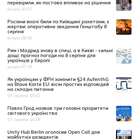
перевірили, як постава впливає на рішення
вчора 20:07
Дата публікації
Росіяни вночі били по Київщині ракетами, є
жертви: оперативне зведення Генштабу 8
серпня
вчора 08:06
Дата публікації
Рим і Мадрид знову в спеці, а в Києві - сильні
дощі: прогноз погоди на 8 серпня для
українців у Європі
вчора 07:29
Дата публікації
Як українцям у ФРН замінити §24 AufenthG
на Blaue Karte EU: вісім простих відповідей
на складні питання
07 серпня 15:42
Дата публікації
Павло Грод назвав три головні пріоритети
світового українства
07 серпня 14:58
Дата публікації
Unity Hub Berlin оголосив Open Call для
майбутніх резидентів