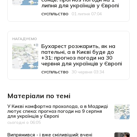
липня для українців у Європі
01 липня 07:04
СУСПІЛЬСТВО
Категорія
Дата публікації
НАГАДУЄМО
Бухарест розжарить, як на
пательні, а в Києві буде до
+31: прогноз погоди на 30
червня для українців у Європі
30 червня 03:34
СУСПІЛЬСТВО
Категорія
Дата публікації
Матеріали по темі
У Києві комфортна прохолода, а в Мадриді
лютує спека: прогноз погоди на 9 серпня
для українців у Європі
сьогодні о 06:05
Дата публікації
Випрямився - і вже сміливіший: вчені