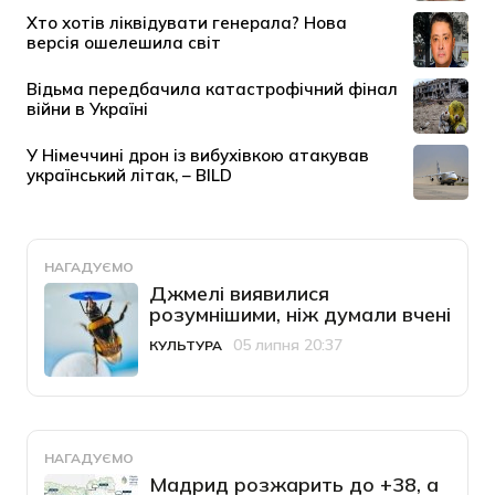
НАГАДУЄМО
Джмелі виявилися
розумнішими, ніж думали вчені
05 липня 20:37
КУЛЬТУРА
Категорія
Дата публікації
НАГАДУЄМО
Мадрид розжарить до +38, а