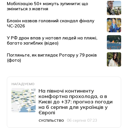
НАГАДУЄМО
На півночі континенту
комфортна прохолода, а в
Києві до +37: прогноз погоди
на 6 серпня для українців у
Європі
06 серпня 07:23
СУСПІЛЬСТВО
Категорія
Дата публікації