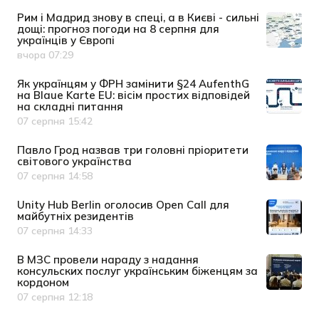
Рим і Мадрид знову в спеці, а в Києві - сильні
дощі: прогноз погоди на 8 серпня для
українців у Європі
вчора 07:29
Дата публікації
Як українцям у ФРН замінити §24 AufenthG
на Blaue Karte EU: вісім простих відповідей
на складні питання
07 серпня 15:42
Дата публікації
Павло Грод назвав три головні пріоритети
світового українства
07 серпня 14:58
Дата публікації
Unity Hub Berlin оголосив Open Call для
майбутніх резидентів
07 серпня 14:33
Дата публікації
В МЗС провели нараду з надання
консульских послуг українським біженцям за
кордоном
07 серпня 12:18
Дата публікації