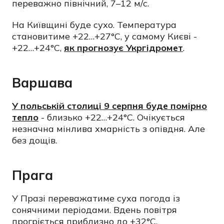
переважно північний, 7–12 м/с.
На Київщині буде сухо. Температура
становитиме +22…+27°C, у самому Києві -
+22…+24°C,
як прогнозує Укргідромет
.
Варшава
У польській столиці 9 серпня буде помірно
тепло
- близько +22…+24°C. Очікується
незначна мінлива хмарність з опівдня. Але
без дощів.
Прага
У Празі переважатиме суха погода із
сонячними періодами. Вдень повітря
прогріється приблизно до +32°C.