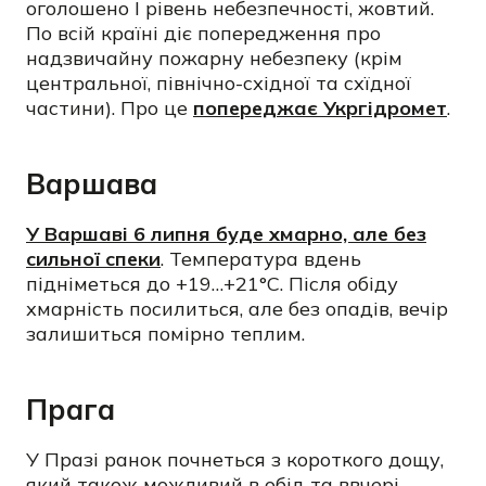
оголошено I рівень небезпечності, жовтий.
По всій країні діє попередження про
надзвичайну пожарну небезпеку (крім
центральної, північно-східної та схїдної
частини). Про це
попереджає Укргідромет
.
Варшава
У Варшаві 6 липня буде хмарно, але без
сильної спеки
. Температура вдень
підніметься до +19…+21°C. Після обіду
хмарність посилиться, але без опадів, вечір
залишиться помірно теплим.
Прага
У Празі ранок почнеться з короткого дощу,
який також можливий в обід та ввчері.