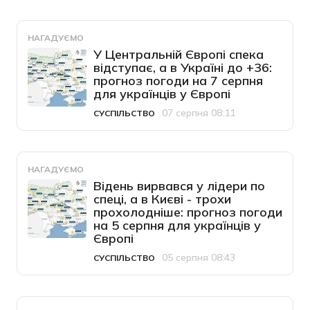
НАГАДУЄМО
У Центральній Європі спека
відступає, а в Україні до +36:
прогноз погоди на 7 серпня
для українців у Європі
07 серпня 08:11
СУСПІЛЬСТВО
Категорія
Дата публікації
НАГАДУЄМО
Відень вирвався у лідери по
спеці, а в Києві - трохи
прохолодніше: прогноз погоди
на 5 серпня для українців у
Європі
05 серпня 08:43
СУСПІЛЬСТВО
Категорія
Дата публікації