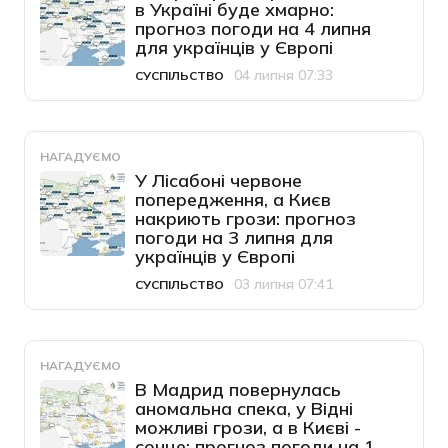
в Україні буде хмарно:
прогноз погоди на 4 липня
для українців у Європі
04 липня 07:33
СУСПІЛЬСТВО
Категорія
Дата публікації
НАГАДУЄМО
У Лісабоні червоне
попередження, а Києв
накриють грози: прогноз
погоди на 3 липня для
українців у Європі
03 липня 07:41
СУСПІЛЬСТВО
Категорія
Дата публікації
НАГАДУЄМО
В Мадрид повернулась
аномальна спека, у Відні
можливі грози, а в Києві -
сонце: прогноз погоди на 1