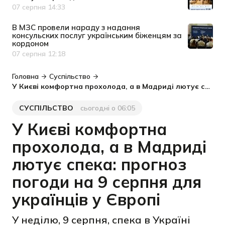
07 серпня 14:33
Дата публікації
В МЗС провели нараду з надання
консульских послуг українським біженцям за
кордоном
07 серпня 12:18
Дата публікації
Головна
Суспільство
У Києві комфортна прохолода, а в Мадриді лютує спека: прогноз погоди на 9 серпня для українців у Європі
СУСПІЛЬСТВО
сьогодні о 06:05
Категорія
Дата публікації
У Києві комфортна
прохолода, а в Мадриді
лютує спека: прогноз
погоди на 9 серпня для
українців у Європі
У неділю, 9 серпня, спека в Україні