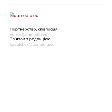
Партнерство, співпраця
editor@uamedia.eu
Зв’язок з редакцією
kovalchuk@uamedia.eu
Новини компаній
Матеріали у розділі Новини компаній публікуються на
правах реклами
Політика конфіденційності
Русский язык
© 2022-2026 uamedia.eu
ideil.
зроблено в