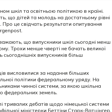
ном шкіл та освітньою політикою в країні.
, що дітей та молодь на достатньому рівні
. Про це свідчать результати опитування
orgenpost.
важають, що випускники шкіл сьогодні менш
тому. Трохи менше чверті не бачать великої
ь сьогоднішніх випускників більш
ів висловилися за надання більших
льної політики федеральному уряду. На
ьниками чинної системи, за якою шкільна
о федеральних земель.
і тривалих дебатів щодо німецької системи
офільної міністерки Беттіни Старк-Ватцінгер,