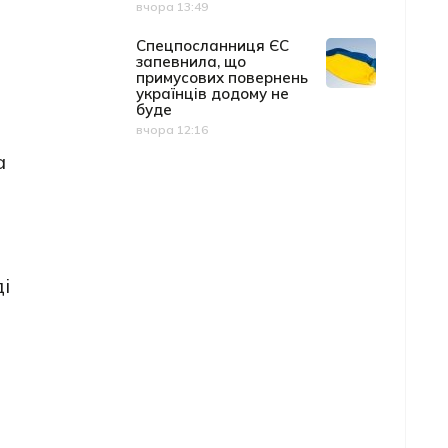
вчора 13:49
Дата публікації
Спецпосланниця ЄС
запевнила, що
примусових повернень
українців додому не
буде
вчора 12:16
Дата публікації
а
і