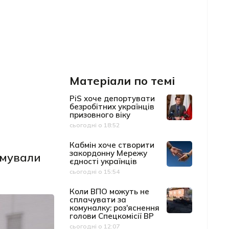
Матеріали по темі
PiS хоче депортувати
безробітних українців
призовного віку
сьогодні о 18:52
Дата публікації
Кабмін хоче створити
закордонну Мережу
имували
єдності українців
сьогодні о 15:54
Дата публікації
Коли ВПО можуть не
сплачувати за
комуналку: роз'яснення
голови Спецкомісії ВР
сьогодні о 12:07
Дата публікації