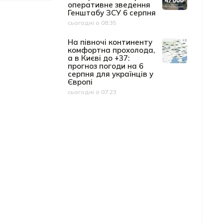
оперативне зведення
Генштабу ЗСУ 6 серпня
сьогодні о 08:35
Дата публікації
На півночі континенту
комфортна прохолода,
а в Києві до +37:
прогноз погоди на 6
серпня для українців у
Європі
сьогодні о 07:23
Дата публікації