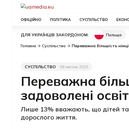
ОФІЦІЙНО
ПОЛІТИКА
СУСПІЛЬСТВО
ЕКОН
Польща
ДЛЯ УКРАЇНЦІВ ЗАКОРДОНОМ:
Головна
Суспільство
Переважна більшість німців
СУСПІЛЬСТВО
06 квітня 2023
Категорія
Дата публікації
Переважна більш
задоволені освіт
Лише 13% вважають, що дітей та
дорослого життя.