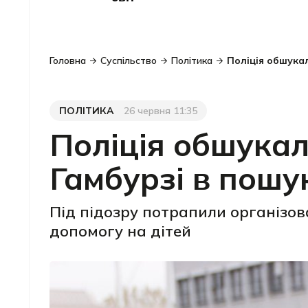
Головна
Суспільство
Політика
Поліція обшукал
ПОЛІТИКА
26 червня 11:35
Категорія
Дата публікації
Поліція обшукал
Гамбурзі в пошу
Під підозру потрапили організов
допомогу на дітей