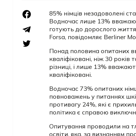
85% німців незадоволені ста
Водночас лише 13% вважають
готують до дорослого життя
Forsa, повідомляє Berliner M
Понад половина опитаних в
кваліфіковані, ніж 30 років 
різниці, і лише 13% вважают
кваліфіковані.
Водночас 73% опитаних німц
повноважень у питаннях шкі
противагу 24%, які є прихил
політика є справою виключн
Опитування проводили на тл
освіти, яка, за визнанням пр