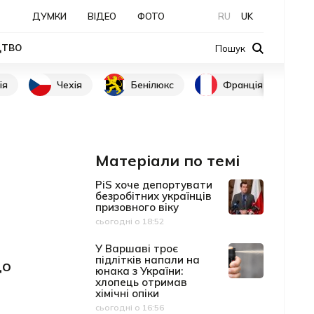
ДУМКИ
ВІДЕО
ФОТО
RU
UK
ЦТВО
Пошук
ія
Чехія
Бенілюкс
Франція
Матеріали по темі
PiS хоче депортувати
безробітних українців
призовного віку
сьогодні о 18:52
Дата публікації
У Варшаві троє
підлітків напали на
до
юнака з України:
хлопець отримав
хімічні опіки
сьогодні о 16:56
Дата публікації