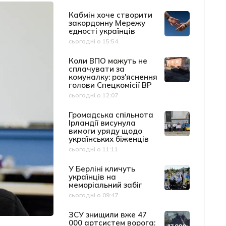
Кабмін хоче створити
закордонну Мережу
єдності українців
сьогодні о 15:54
Дата публікації
Коли ВПО можуть не
сплачувати за
комуналку: роз'яснення
голови Спецкомісії ВР
сьогодні о 12:07
Дата публікації
Громадська спільнота
Ірландії висунула
вимоги уряду щодо
українських біженців
сьогодні о 11:11
Дата публікації
У Берліні кличуть
українців на
меморіальний забіг
сьогодні о 09:47
Дата публікації
ЗСУ знищили вже 47
000 артсистем ворога: