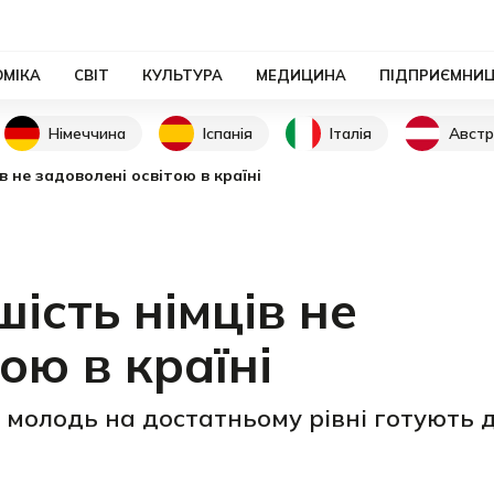
ОМІКА
СВІТ
КУЛЬТУРА
МЕДИЦИНА
ПІДПРИЄМНИ
Німеччина
Іспанія
Італія
Австр
 не задоволені освітою в країні
ість німців не
ою в країні
 молодь на достатньому рівні готують 