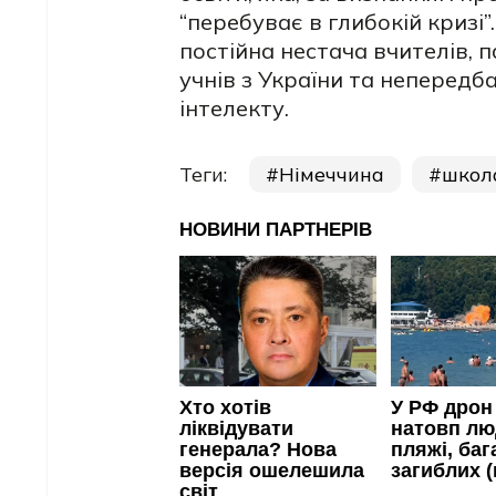
“перебуває в глибокій кризі”
постійна нестача вчителів, п
учнів з України та неперед
інтелекту.
Теги:
Німеччина
школ