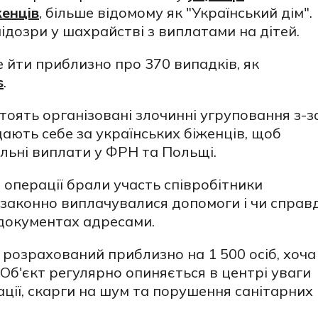
енців
, більше відомому як "Український дім".
дозри у шахрайстві з виплатами на дітей.
е йти приблизно про 370 випадків, як
s
.
стоять організовані злочинні угруповання з-з
ають себе за українських біженців, щоб
льні виплати у ФРН та Польщі.
операції брали участь співробітники
и законно виплачувалися допомоги і чи справд
 документах адресами.
і розрахований приблизно на 1 500 осіб, хоча
 Об'єкт регулярно опиняється в центрі уваги
рації, скарги на шум та порушення санітарних