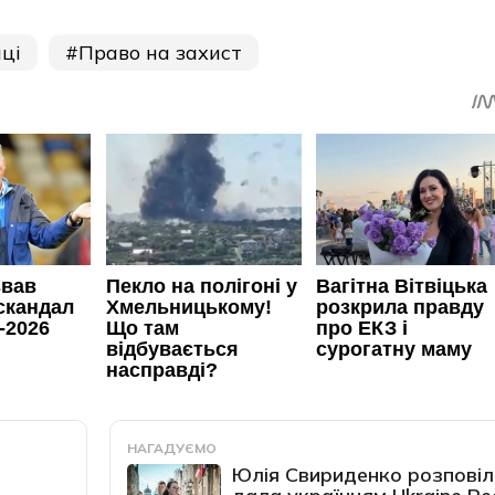
ці
Право на захист
НАГАДУЄМО
Юлія Свириденко розповіл