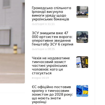
Громадська спільнота
Ірландії висунула
вимоги уряду щодо
українських біженців
сьогодні о 11:11
Дата публікації
ЗСУ знищили вже 47
000 артсистем ворога:
оперативне зведення
Генштабу ЗСУ 6 серпня
сьогодні о 08:35
Дата публікації
Чехія не надаватиме
тимчасовий захист
частині українських
чоловіків: кого це
стосується
вчора 16:19
Дата публікації
ЄС офіційно поставив
крапку з тимчасовим
захистом до 2028 року:
що мають знати
українці