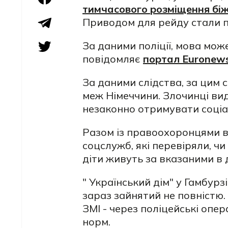
тимчасового розміщення біж
Приводом для рейду стали пі
За даними поліції, мова мож
повідомляє
портал Еuronew
За даними слідства, за цим 
меж Німеччини. Злочинці вид
незаконно отримувати соціа
Разом із правоохоронцями в 
соцслужб, які перевіряли, ч
діти живуть за вказаними в
" Український дім" у Гамбурз
зараз зайнятий не повністю.
ЗМІ - через поліцейські опе
норм.