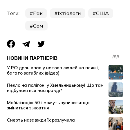
Теги:
Рак
Іхтіологи
США
Сом