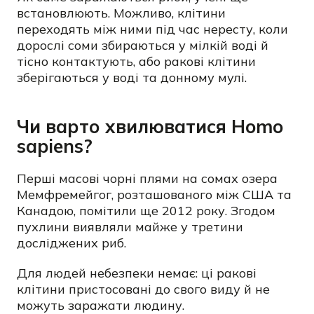
встановлюють. Можливо, клітини
переходять між ними під час нересту, коли
дорослі соми збираються у мілкій воді й
тісно контактують, або ракові клітини
зберігаються у воді та донному мулі.
Чи варто хвилюватися Homo
sapiens?
Перші масові чорні плями на сомах озера
Мемфремейгог, розташованого між США та
Канадою, помітили ще 2012 року. Згодом
пухлини виявляли майже у третини
досліджених риб.
Для людей небезпеки немає: ці ракові
клітини пристосовані до свого виду й не
можуть заражати людину.