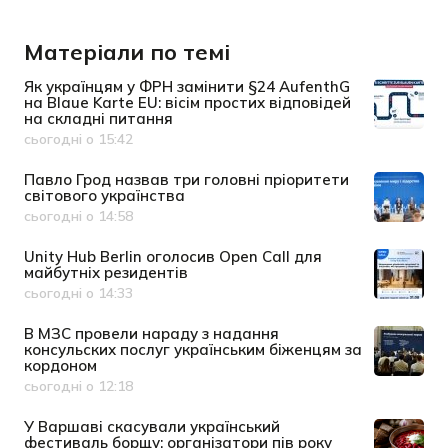
Матеріали по темі
Як українцям у ФРН замінити §24 AufenthG
на Blaue Karte EU: вісім простих відповідей
на складні питання
сьогодні о 15:42
Дата публікації
Павло Грод назвав три головні пріоритети
світового українства
сьогодні о 14:58
Дата публікації
Unity Hub Berlin оголосив Open Call для
майбутніх резидентів
сьогодні о 14:33
Дата публікації
В МЗС провели нараду з надання
консульских послуг українським біженцям за
кордоном
сьогодні о 12:18
Дата публікації
У Варшаві скасували український
фестиваль борщу: організатори пів року