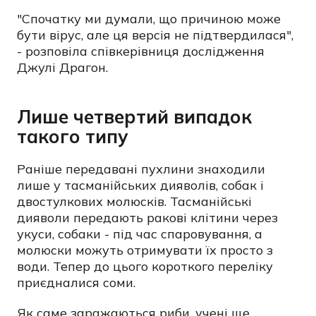
"Спочатку ми думали, що причиною може
бути вірус, але ця версія не підтвердилася",
- розповіла співкерівниця дослідження
Джулі Драгон.
Лише четвертий випадок
такого типу
Раніше передавані пухлини знаходили
лише у тасманійських дияволів, собак і
двостулкових молюсків. Тасманійські
дияволи передають ракові клітини через
укуси, собаки - під час спаровування, а
молюски можуть отримувати їх просто з
води. Тепер до цього короткого переліку
приєдналися соми.
Як саме заражаються риби, учені ще