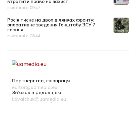
втратити право на захист
сьогодні о 09:47
Дата публікації
Росія тисне на двох ділянках фронту:
оперативне зведення Генштабу ЗСУ 7
серпня
сьогодні о 08:44
Дата публікації
Партнерство, співпраця
editor@uamedia.eu
Зв’язок з редакцією
kovalchuk@uamedia.eu
Новини компаній
Матеріали у розділі Новини компаній публікуються на
правах реклами
Політика конфіденційності
Русский язык