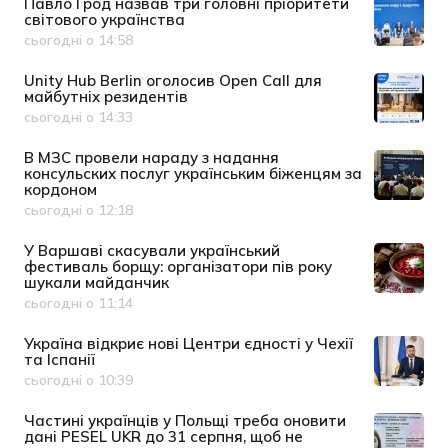
Павло Грод назвав три головні пріоритети
світового українства
сьогодні о 14:58
Дата публікації
Unity Hub Berlin оголосив Open Call для
майбутніх резидентів
сьогодні о 14:33
Дата публікації
В МЗС провели нараду з надання
консульских послуг українським біженцям за
кордоном
сьогодні о 12:18
Дата публікації
У Варшаві скасували український
фестиваль борщу: організатори пів року
шукали майданчик
сьогодні о 11:14
Дата публікації
Україна відкриє нові Центри єдності у Чехії
та Іспанії
сьогодні о 10:39
Дата публікації
Частині українців у Польщі треба оновити
дані PESEL UKR до 31 серпня, щоб не