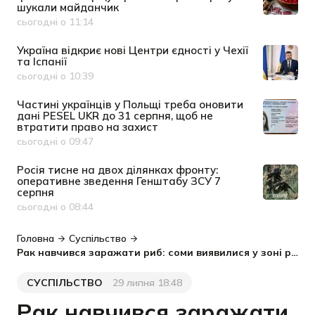
шукали майданчик
сьогодні о 11:14
Дата публікації
Україна відкриє нові Центри єдності у Чехії
та Іспанії
сьогодні о 10:39
Дата публікації
Частині українців у Польщі треба оновити
дані PESEL UKR до 31 серпня, щоб не
втратити право на захист
сьогодні о 09:47
Дата публікації
Росія тисне на двох ділянках фронту:
оперативне зведення Генштабу ЗСУ 7
серпня
сьогодні о 08:44
Дата публікації
Головна
Суспільство
Рак навчився заражати риб: соми виявилися у зоні ризику
СУСПІЛЬСТВО
29 липня 18:48
Категорія
Дата публікації
Рак навчився заражати