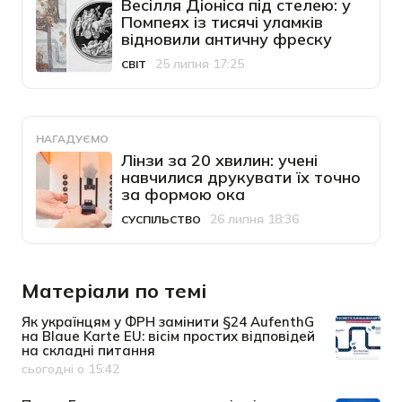
Весілля Діоніса під стелею: у
Помпеях із тисячі уламків
відновили античну фреску
25 липня 17:25
СВІТ
Категорія
Дата публікації
НАГАДУЄМО
Лінзи за 20 хвилин: учені
навчилися друкувати їх точно
за формою ока
26 липня 18:36
СУСПІЛЬСТВО
Категорія
Дата публікації
Матеріали по темі
Як українцям у ФРН замінити §24 AufenthG
на Blaue Karte EU: вісім простих відповідей
на складні питання
сьогодні о 15:42
Дата публікації