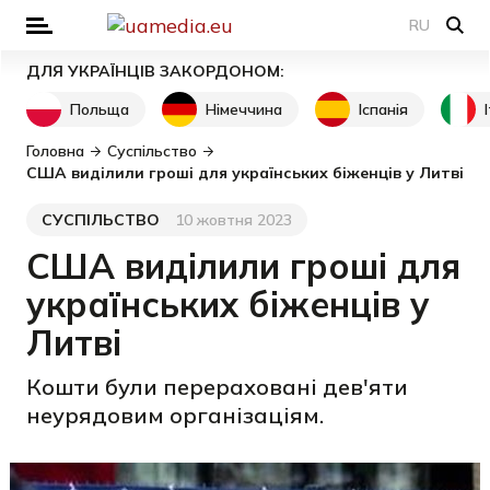
RU
ДЛЯ УКРАЇНЦІВ ЗАКОРДОНОМ:
Польща
Німеччина
Іспанія
Головна
Суспільство
США виділили гроші для українських біженців у Литві
СУСПІЛЬСТВО
10 жовтня 2023
Категорія
Дата публікації
США виділили гроші для
українських біженців у
Литві
Кошти були перераховані дев'яти
неурядовим організаціям.