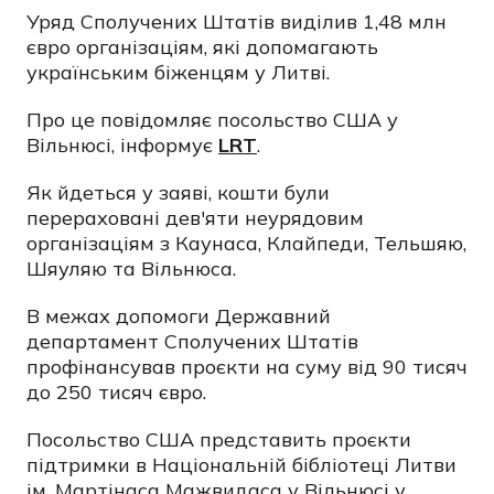
Уряд Сполучених Штатів виділив 1,48 млн
євро організаціям, які допомагають
українським біженцям у Литві.
Про це повідомляє посольство США у
Вільнюсі, інформує
LRT
.
Як йдеться у заяві, кошти були
перераховані дев'яти неурядовим
організаціям з Каунаса, Клайпеди, Тельшяю,
Шяуляю та Вільнюса.
В межах допомоги Державний
департамент Сполучених Штатів
профінансував проєкти на суму від 90 тисяч
до 250 тисяч євро.
Посольство США представить проєкти
підтримки в Національній бібліотеці Литви
ім. Мартінаса Мажвидаса у Вільнюсі у