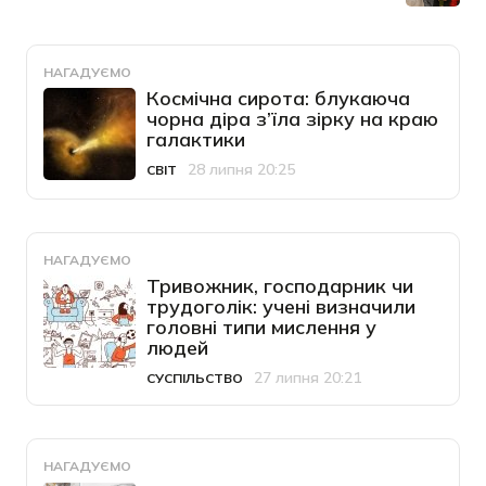
НАГАДУЄМО
Космічна сирота: блукаюча
чорна діра з’їла зірку на краю
галактики
28 липня 20:25
СВІТ
Категорія
Дата публікації
НАГАДУЄМО
Тривожник, господарник чи
трудоголік: учені визначили
головні типи мислення у
людей
27 липня 20:21
СУСПІЛЬСТВО
Категорія
Дата публікації
НАГАДУЄМО