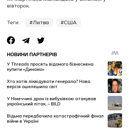
вівторок.
Теги:
Литва
США