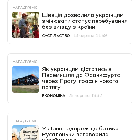
НАГАДУЄМО
Швеція дозволила українцям
змінювати статус перебування
без виїзду з країни
13 червня 11:59
СУСПІЛЬСТВО
Категорія
Дата публікації
НАГАДУЄМО
Як українцям дістатись з
Перемишля до Франкфурта
через Прагу: графік нового
потягу
25 червня 18:32
ЕКОНОМІКА
Категорія
Дата публікації
НАГАДУЄМО
У Данії подорож до батька
Русалоньки заговорила