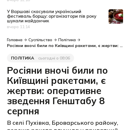
Дата публікації
У Варшаві скасували український
фестиваль борщу: організатори пів року
шукали майданчик
вчора 11:14
Дата публікації
Головна
Суспільство
Політика
Росіяни вночі били по Київщині ракетами, є жертви: оперативне зведення Генштабу 8 серпня
ПОЛІТИКА
сьогодні о 08:06
Категорія
Дата публікації
Росіяни вночі били по
Київщині ракетами, є
жертви: оперативне
зведення Генштабу 8
серпня
В селі Пухівка, Броварського району,