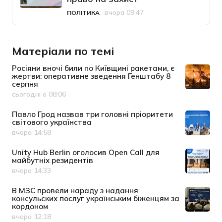
вчора 09:47
ПОЛІТИКА
Категорія
Дата публікації
Матеріали по темі
Росіяни вночі били по Київщині ракетами, є
жертви: оперативне зведення Генштабу 8
серпня
сьогодні о 08:06
Дата публікації
Павло Грод назвав три головні пріоритети
світового українства
вчора 14:58
Дата публікації
Unity Hub Berlin оголосив Open Call для
майбутніх резидентів
вчора 14:33
Дата публікації
В МЗС провели нараду з надання
консульских послуг українським біженцям за
кордоном
вчора 12:18
Дата публікації