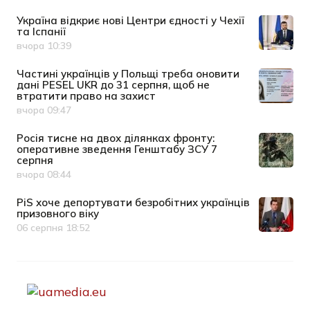
Україна відкриє нові Центри єдності у Чехії
та Іспанії
вчора 10:39
Дата публікації
Частині українців у Польщі треба оновити
дані PESEL UKR до 31 серпня, щоб не
втратити право на захист
вчора 09:47
Дата публікації
Росія тисне на двох ділянках фронту:
оперативне зведення Генштабу ЗСУ 7
серпня
вчора 08:44
Дата публікації
PiS хоче депортувати безробітних українців
призовного віку
06 серпня 18:52
Дата публікації