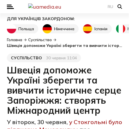
RU
ДЛЯ УКРАЇНЦІВ ЗАКОРДОНОМ:
Польща
Німеччина
Іспанія
Головна
Суспільство
Швеція допоможе Україні зберегти та вивчити історичне серце Запоріжжя: створять Міжнародний центр
СУСПІЛЬСТВО
30 червня 11:04
Категорія
Дата публікації
Швеція допоможе
Україні зберегти та
вивчити історичне серце
Запоріжжя: створять
Міжнародний центр
У віторок, 30 червня,
у Стокгольмі було