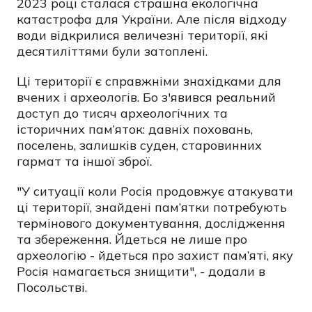
2023 році сталася страшна екологічна
катастрофа для України. Але після відходу
води відкрилися величезні території, які
десятиліттями були затоплені.
Ці території є справжніми знахідками для
вчених і археологів. Бо з'явився реальний
доступ до тисяч археологічних та
історичних пам’яток: давніх поховань,
поселень, залишків суден, старовинних
гармат та іншої зброї.
"У ситуації коли Росія продовжує атакувати
ці території, знайдені пам’ятки потребують
термінового документування, дослідження
та збереження. Йдеться не лише про
археологію - йдеться про захист пам’яті, яку
Росія намагається знищити", - додали в
Посольстві.