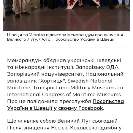
Швеція та Україна підписали Меморандум про вивчення
Великого Лугу. Фото: Пососльство України в Швеції
Меморандум об’єднав українські, шведські
та міжнародні інституції, Запорізьку ОДА,
Запорізький нацуніверситет, Національний
заповідник "Хортиця", Swedish National
Maritime, Transport and Military Museums та
International Congress of Maritime Museums.
Про це повідомила пресслужба
Посольства
України в Швеції у своєму Facebook
.
Що ж являє собою Великий Луг сьогодні?
Після знищення Росією Каховської дамби у