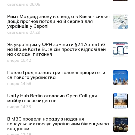
сьогодні о 08:06
Дата публікації
Рим і Мадрид знову в спеці, а в Києві - сильні
дощі: прогноз погоди на 8 серпня для
українців у Європі
сьогодні о 07:29
Дата публікації
Як українцям у ФРН замінити §24 AufenthG
на Blaue Karte EU: вісім простих відповідей
на складні питання
вчора 15:42
Дата публікації
Павло Грод назвав три головні пріоритети
світового українства
вчора 14:58
Дата публікації
Unity Hub Berlin оголосив Open Call для
майбутніх резидентів
вчора 14:33
Дата публікації
В МЗС провели нараду з надання
консульских послуг українським біженцям за
кордоном
вчора 12:18