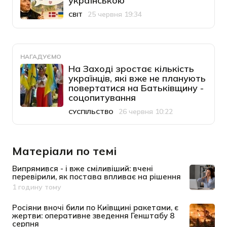
українською
25 червня 19:34
СВІТ
Категорія
Дата публікації
НАГАДУЄМО
На Заході зростає кількість
українців, які вже не планують
повертатися на Батьківщину -
соцопитування
26 червня 10:22
СУСПІЛЬСТВО
Категорія
Дата публікації
Матеріали по темі
Випрямився - і вже сміливіший: вчені
перевірили, як постава впливає на рішення
1 годину тому
Дата публікації
Росіяни вночі били по Київщині ракетами, є
жертви: оперативне зведення Генштабу 8
серпня