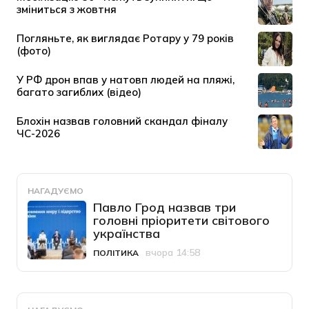
НАГАДУЄМО
Павло Грод назвав три
головні пріоритети світового
українства
вчора 14:58
ПОЛІТИКА
Категорія
Дата публікації