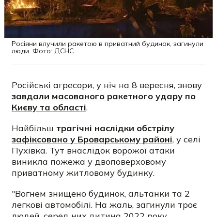
Росіяни влучили ракетою в приватний будинок, загинули
люди. Фото: ДСНС
Російські агресори, у ніч на 8 вересня, знову
завдали масованого ракетного удару по
Києву та області
.
Найбільш
трагічні наслідки обстрілу
зафіксовано у Броварському районі
, у селі
Пухівка. Тут внаслідок ворожої атаки
виникла пожежа у двоповерховому
приватному житловому будинку.
"Вогнем знищено будинок, альтанки та 2
легкові автомобілі. На жаль, загинули троє
людей, серед них дитина 2022 року