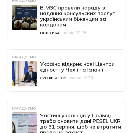
НАГАДУЄМО
В МЗС провели нараду з
надання консульских послуг
українським біженцям за
кордоном
вчора 12:18
ПОЛІТИКА
Категорія
Дата публікації
НАГАДУЄМО
Україна відкриє нові Центри
єдності у Чехії та Іспанії
вчора 10:39
СУСПІЛЬСТВО
Категорія
Дата публікації
НАГАДУЄМО
Частині українців у Польщі
треба оновити дані PESEL UKR
до 31 серпня, щоб не втратити
право на захист