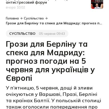
антистресовий форум
вчора 10:02
Дата публікації
Головна
Суспільство
Грози для Берліну та спека для Мадриду: прогноз погоди на 5 червня для українців у Європі
СУСПІЛЬСТВО
05 червня 09:43
Категорія
Дата публікації
Грози для Берліну та
спека для Мадриду:
прогноз погоди на 5
червня для українців у
Європі
У п’ятницю, 5 червня, дощі й зливи
очікуються у Варшаві, Празі, Берліні
та країнах Балтії. У польській столиці
також оголосили попередження про