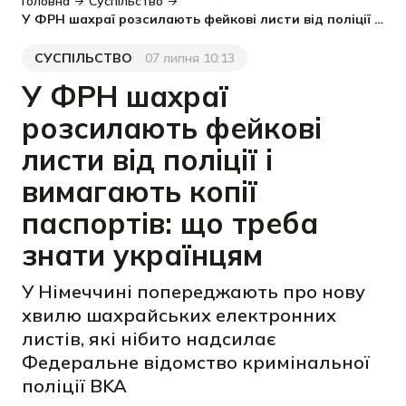
Головна
Суспільство
У ФРН шахраї розсилають фейкові листи від поліції і вимагають копії паспортів: що треба знати українцям
СУСПІЛЬСТВО
07 липня 10:13
Категорія
Дата публікації
У ФРН шахраї
розсилають фейкові
листи від поліції і
вимагають копії
паспортів: що треба
знати українцям
У Німеччині попереджають про нову
хвилю шахрайських електронних
листів, які нібито надсилає
Федеральне відомство кримінальної
поліції BKA