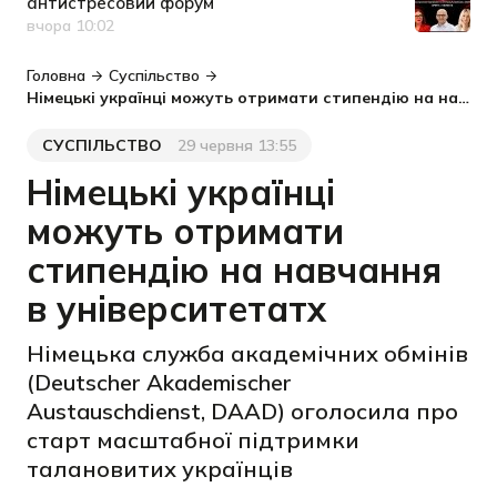
антистресовий форум
вчора 10:02
Дата публікації
Головна
Суспільство
Німецькі українці можуть отримати стипендію на навчання в університетатх
СУСПІЛЬСТВО
29 червня 13:55
Категорія
Дата публікації
Німецькі українці
можуть отримати
стипендію на навчання
в університетатх
Німецька служба академічних обмінів
(Deutscher Akademischer
Austauschdienst, DAAD) оголосила про
старт масштабної підтримки
талановитих українців