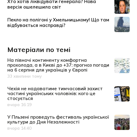
Матеріали по темі
На півночі континенту комфортна
прохолода, а в Києві до +37: прогноз погоди
на 6 серпня для українців у Європі
33 хвилини тому
Дата публікації
Чехія не надаватиме тимчасовий захист
частині українських чоловіків: кого це
стосується
вчора 16:19
Дата публікації
У Пльзені проведуть фестиваль української
культури до Дня Незалежності
вчора 14:40
Дата публікації