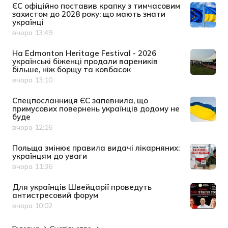
ЄС офіційно поставив крапку з тимчасовим
захистом до 2028 року: що мають знати
українці
вчора 13:49
Дата публікації
На Edmonton Heritage Festival - 2026
українські біженці продали вареників
більше, ніж борщу та ковбасок
вчора 13:10
Дата публікації
Спецпосланниця ЄС запевнила, що
примусових повернень українців додому не
буде
вчора 12:16
Дата публікації
Польща змінює правила видачі лікарняних:
українцям до уваги
вчора 11:36
Дата публікації
Для українців Швейцарії проведуть
антистресовий форум
вчора 10:02
Дата публікації