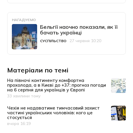
НАГАДУЄМО
Бельгії наочно показали, як її
бачать українці
27 червня 10:20
СУСПІЛЬСТВО
Категорія
Дата публікації
Матеріали по темі
На півночі континенту комфортна
прохолода, а в Києві до +37: прогноз погоди
на 6 серпня для українців у Європі
33 хвилини тому
Дата публікації
Чехія не надаватиме тимчасовий захист
частині українських чоловіків: кого це
стосується
вчора 16:19
Дата публікації