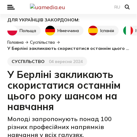
RU
ДЛЯ УКРАЇНЦІВ ЗАКОРДОНОМ:
Польща
Німеччина
Іспанія
Головна
Суспільство
У Берліні закликають скористатися останнім цього року шансом на навчання
СУСПІЛЬСТВО
04 вересня 2024
Категорія
Дата публікації
У Берліні закликають
скористатися останнім
цього року шансом на
навчання
Молоді запропонують понад 100
різних професійних напрямків
навчання у всіх галузях.