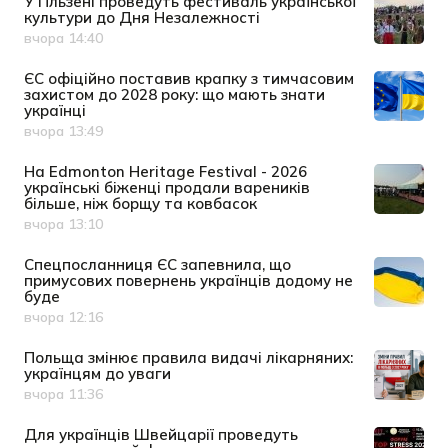
У Пльзені проведуть фестиваль української
культури до Дня Незалежності
вчора 14:40
Дата публікації
ЄС офіційно поставив крапку з тимчасовим
захистом до 2028 року: що мають знати
українці
вчора 13:49
Дата публікації
На Edmonton Heritage Festival - 2026
українські біженці продали вареників
більше, ніж борщу та ковбасок
вчора 13:10
Дата публікації
Спецпосланниця ЄС запевнила, що
примусових повернень українців додому не
буде
вчора 12:16
Дата публікації
Польща змінює правила видачі лікарняних:
українцям до уваги
вчора 11:36
Дата публікації
Для українців Швейцарії проведуть