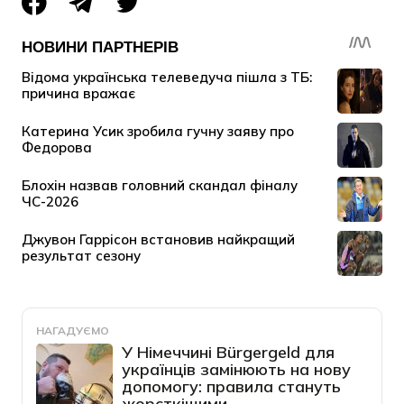
НАГАДУЄМО
У Німеччині Bürgergeld для
українців замінюють на нову
допомогу: правила стануть
жорсткішими