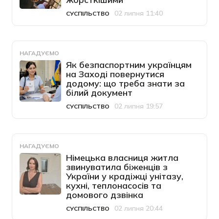
02 липня 11:40
СУСПІЛЬСТВО
Категорія
Дата публікації
НАГАДУЄМО
Як безпаспортним українцям
на Заході повернутися
додому: що треба знати за
білий документ
02 липня 19:57
СУСПІЛЬСТВО
Категорія
Дата публікації
НАГАДУЄМО
Німецька власниця житла
звинуватила біженців з
України у крадіжці унітазу,
кухні, теплонасосів та
домового дзвінка
02 липня 20:44
СУСПІЛЬСТВО
Категорія
Дата публікації