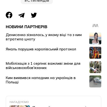
Стипендія
НАГАДУЄМО