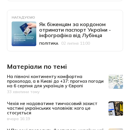
НАГАДУЄМО
Як біженцям за кордоном
отримати паспорт України -
інфографіка від Лубінця
02 липня 11:00
ПОЛІТИКА
Категорія
Дата публікації
Матеріали по темі
На півночі континенту комфортна
прохолода, а в Києві до +37: прогноз погоди
на 6 серпня для українців у Європі
33 хвилини тому
Дата публікації
Чехія не надаватиме тимчасовий захист
частині українських чоловіків: кого це
стосується
вчора 16:19
Дата публікації