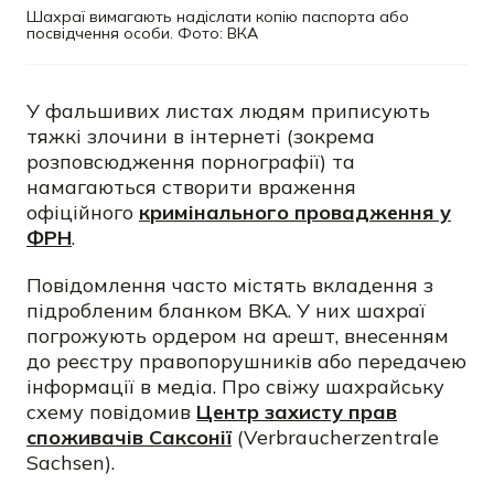
Шахраї вимагають надіслати копію паспорта або
посвідчення особи. Фото: ВКА
У фальшивих листах людям приписують
тяжкі злочини в інтернеті (зокрема
розповсюдження порнографії) та
намагаються створити враження
офіційного
кримінального провадження у
ФРН
.
Повідомлення часто містять вкладення з
підробленим бланком BKA. У них шахраї
погрожують ордером на арешт, внесенням
до реєстру правопорушників або передачею
інформації в медіа. Про свіжу шахрайську
схему повідомив
Центр захисту прав
споживачів Саксонії
(Verbraucherzentrale
Sachsen).