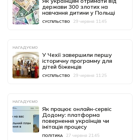
Як українцям отримати від
держави 300 злотих на
навчання дитини у Польщі
29 червня 11:45
СУСПІЛЬСТВО
Категорія
Дата публікації
НАГАДУЄМО
У Чехії завершили першу
історичну программу для
дітей біженців
29 червня 11:25
СУСПІЛЬСТВО
Категорія
Дата публікації
НАГАДУЄМО
Як працює онлайн-сервіс
Додому: платформа
повернення українців чи
імітація процесу
27 червня 21:45
ПОЛІТИКА
Категорія
Дата публікації