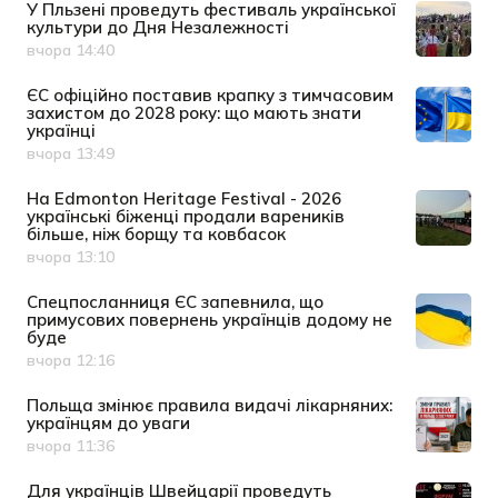
У Пльзені проведуть фестиваль української
культури до Дня Незалежності
вчора 14:40
Дата публікації
ЄС офіційно поставив крапку з тимчасовим
захистом до 2028 року: що мають знати
українці
вчора 13:49
Дата публікації
На Edmonton Heritage Festival - 2026
українські біженці продали вареників
більше, ніж борщу та ковбасок
вчора 13:10
Дата публікації
Спецпосланниця ЄС запевнила, що
примусових повернень українців додому не
буде
вчора 12:16
Дата публікації
Польща змінює правила видачі лікарняних:
українцям до уваги
вчора 11:36
Дата публікації
Для українців Швейцарії проведуть