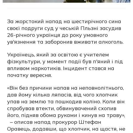
За жорстокий напад на шестирічного сина
своєї подруги суд у чеській Пльзні засудив
26-річного українця до року умовного
ув'язнення та заборонив вживати алкоголь.
Українець, який за освітою є учителем
фізкультури, у момент події був п'яний і під
впливом наркотиків. Інцидент стався на
початку вересня.
«Він без причини напав на неповнолітнього,
дав йому кілька ляпасів, від чого хлопчик
упав на землю та пошкодив коліно. Коли він
спробував втекти, обвинувачений схопив
його, підняв обома руками і кинув на траву»,
– описав напад прокурор Штефан
Оравець, додавши, що хлопчик, на щастя, не