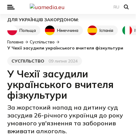
RU
ДЛЯ УКРАЇНЦІВ ЗАКОРДОНОМ:
Польща
Німеччина
Іспанія
Головна
Суспільство
У Чехії засудили українського вчителя фізкультури
СУСПІЛЬСТВО
09 липня 2024
Категорія
Дата публікації
У Чехії засудили
українського вчителя
фізкультури
За жорстокий напад на дитину суд
засудив 26-річного українця до року
умовного ув'язнення та заборонив
вживати алкоголь.