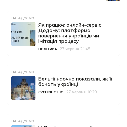
НАГАДУЄМО
Як працює онлайн-сервіс
Додому: платформа
повернення українців чи
імітація процесу
27 червня 21:45
ПОЛІТИКА
Категорія
Дата публікації
НАГАДУЄМО
Бельгії наочно показали, як її
бачать українці
27 червня 10:20
СУСПІЛЬСТВО
Категорія
Дата публікації
НАГАДУЄМО