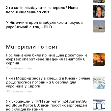
Матеріали по темі
Росіяни вночі били по Київщині ракетами, є
жертви: оперативне зведення Генштабу 8
серпня
2 хвилини тому
Дата публікації
Рим і Мадрид знову в спеці, а в Києві - сильні
дощі: прогноз погоди на 8 серпня для
українців у Європі
39 хвилин тому
Дата публікації
Як українцям у ФРН замінити §24 AufenthG
на Blaue Karte EU: вісім простих відповідей
на складні питання