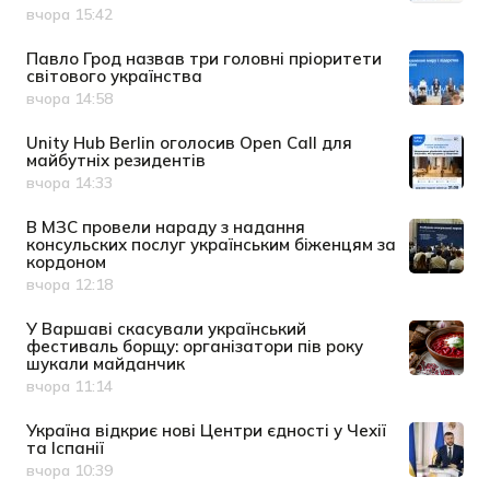
вчора 15:42
Дата публікації
Павло Грод назвав три головні пріоритети
світового українства
вчора 14:58
Дата публікації
Unity Hub Berlin оголосив Open Call для
майбутніх резидентів
вчора 14:33
Дата публікації
В МЗС провели нараду з надання
консульских послуг українським біженцям за
кордоном
вчора 12:18
Дата публікації
У Варшаві скасували український
фестиваль борщу: організатори пів року
шукали майданчик
вчора 11:14
Дата публікації
Україна відкриє нові Центри єдності у Чехії
та Іспанії
вчора 10:39
Дата публікації