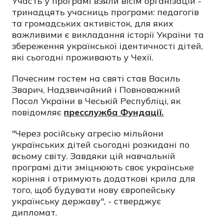
Участь у програмі взяли вісім організацій -
тринадцять учасниць програми: педагогів
та громадських активісток, для яких
важливими є викладання історії України та
збереження української ідентичності дітей,
які сьогодні проживають у Чехії.
Почесним гостем на святі став Василь
Зварич, Надзвичайний і Повноважний
Посол України в Чеській Республіці, як
повідомляє
пресслужба Фундації.
"Через російську агресію мільйони
українських дітей сьогодні розкидані по
всьому світу. Завдяки цій навчальній
програмі діти зміцнюють своє українське
коріння і отримують додаткові крила для
того, щоб будувати нову європейську
українську державу", - стверджує
дипломат.