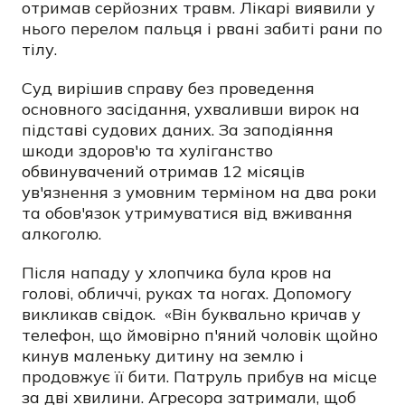
отримав серйозних травм. Лікарі виявили у
нього перелом пальця і рвані забиті рани по
тілу.
Суд вирішив справу без проведення
основного засідання, ухваливши вирок на
підставі судових даних. За заподіяння
шкоди здоров'ю та хуліганство
обвинувачений отримав 12 місяців
ув'язнення з умовним терміном на два роки
та обов'язок утримуватися від вживання
алкоголю.
Після нападу у хлопчика була кров на
голові, обличчі, руках та ногах. Допомогу
викликав свідок.
«Він буквально кричав у
телефон, що ймовірно п'яний чоловік щойно
кинув маленьку дитину на землю і
продовжує її бити. Патруль прибув на місце
за дві хвилини. Агресора затримали, щоб