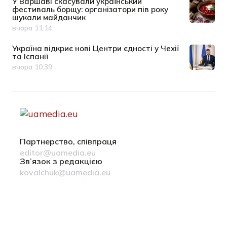
У Варшаві скасували український
фестиваль борщу: організатори пів року
шукали майданчик
вчора 11:14
Дата публікації
Україна відкриє нові Центри єдності у Чехії
та Іспанії
вчора 10:39
Дата публікації
Партнерство, співпраця
editor@uamedia.eu
Зв’язок з редакцією
kovalchuk@uamedia.eu
Новини компаній
Матеріали у розділі Новини компаній публікуються на
правах реклами
Політика конфіденційності
Русский язык