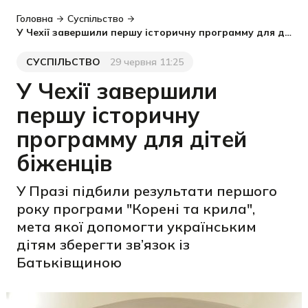
Головна
Суспільство
У Чехії завершили першу історичну программу для дітей біженців
СУСПІЛЬСТВО
29 червня 11:25
Категорія
Дата публікації
У Чехії завершили
першу історичну
программу для дітей
біженців
У Празі підбили результати першого
року програми "Корені та крила",
мета якої допомогти українським
дітям зберегти зв’язок із
Батьківщиною