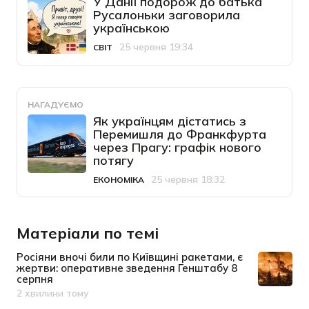
У Данії подорож до батька
Русалоньки заговорила
українською
25 червня 19:34
СВІТ
Категорія
Дата публікації
НАГАДУЄМО
Як українцям дістатись з
Перемишля до Франкфурта
через Прагу: графік нового
потягу
25 червня 18:32
ЕКОНОМІКА
Категорія
Дата публікації
Матеріали по темі
Росіяни вночі били по Київщині ракетами, є
жертви: оперативне зведення Генштабу 8
серпня
2 хвилини тому
Дата публікації