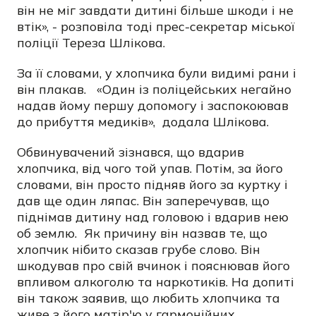
він не міг завдати дитині більше шкоди і не
втік», - розповіла тоді прес-секретар міської
поліції Тереза Шлікова.
За її словами, у хлопчика були видимі рани і
він плакав.
«Один із поліцейських негайно
надав йому першу допомогу і заспокоював
до прибуття медиків»,
додала Шлікова.
Обвинувачений зізнався, що вдарив
хлопчика, від чого той упав. Потім, за його
словами, він просто підняв його за куртку і
дав ще один ляпас. Він заперечував, що
піднімав дитину над головою і вдарив нею
об землю.
Як причину він назвав те, що
хлопчик нібито сказав грубе слово. Він
шкодував про свій вчинок і пояснював його
впливом алкоголю та наркотиків. На допиті
він також заявив, що любить хлопчика та
живе з його матір'ю у гармонійних