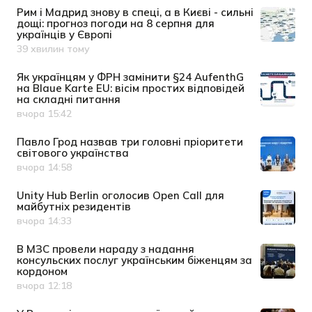
Рим і Мадрид знову в спеці, а в Києві - сильні
дощі: прогноз погоди на 8 серпня для
українців у Європі
39 хвилин тому
Дата публікації
Як українцям у ФРН замінити §24 AufenthG
на Blaue Karte EU: вісім простих відповідей
на складні питання
вчора 15:42
Дата публікації
Павло Грод назвав три головні пріоритети
світового українства
вчора 14:58
Дата публікації
Unity Hub Berlin оголосив Open Call для
майбутніх резидентів
вчора 14:33
Дата публікації
В МЗС провели нараду з надання
консульских послуг українським біженцям за
кордоном
вчора 12:18
Дата публікації