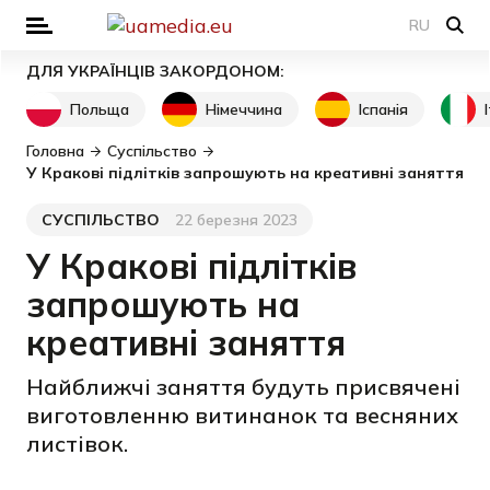
RU
ДЛЯ УКРАЇНЦІВ ЗАКОРДОНОМ:
Польща
Німеччина
Іспанія
Головна
Суспільство
У Кракові підлітків запрошують на креативні заняття
СУСПІЛЬСТВО
22 березня 2023
Категорія
Дата публікації
У Кракові підлітків
запрошують на
креативні заняття
Найближчі заняття будуть присвячені
виготовленню витинанок та весняних
листівок.