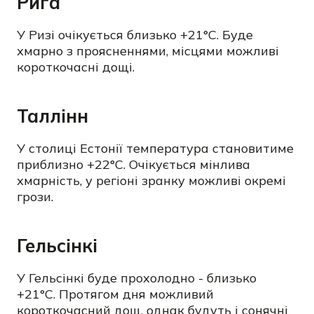
Рига
У Ризі очікується близько +21°C. Буде
хмарно з проясненнями, місцями можливі
короткочасні дощі.
Таллінн
У столиці Естонії температура становитиме
приблизно +22°C. Очікується мінлива
хмарність, у регіоні зранку можливі окремі
грози.
Гельсінкі
У Гельсінкі буде прохолодно - близько
+21°C. Протягом дня можливий
короткочасний дощ, однак будуть і сонячні