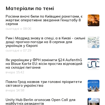
Матеріали по темі
Росіяни вночі били по Київщині ракетами, є
жертви: оперативне зведення Генштабу 8
серпня
сьогодні о 08:06
Дата публікації
Рим і Мадрид знову в спеці, а в Києві - сильні
дощі: прогноз погоди на 8 серпня для
українців у Європі
сьогодні о 07:29
Дата публікації
Як українцям у ФРН замінити §24 AufenthG
на Blaue Karte EU: вісім простих відповідей
на складні питання
вчора 15:42
Дата публікації
Павло Грод назвав три головні пріоритети
світового українства
вчора 14:58
Дата публікації
Unity Hub Berlin оголосив Open Call для
майбутніх резидентів