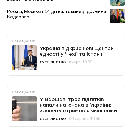
НАГАДУЄМО
Україна відкриє нові Центри
єдності у Чехії та Іспанії
вчора 10:39
СУСПІЛЬСТВО
Категорія
Дата публікації
НАГАДУЄМО
У Варшаві троє підлітків
напали на юнака з України:
хлопець отримав хімічні опіки
06 серпня 16:56
СУСПІЛЬСТВО
Категорія
Дата публікації