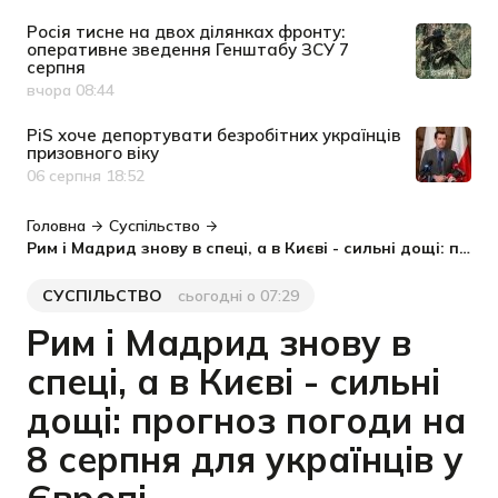
Росія тисне на двох ділянках фронту:
оперативне зведення Генштабу ЗСУ 7
серпня
вчора 08:44
Дата публікації
PiS хоче депортувати безробітних українців
призовного віку
06 серпня 18:52
Дата публікації
Головна
Суспільство
Рим і Мадрид знову в спеці, а в Києві - сильні дощі: прогноз погоди на 8 серпня для українців у Європі
СУСПІЛЬСТВО
сьогодні о 07:29
Категорія
Дата публікації
Рим і Мадрид знову в
спеці, а в Києві - сильні
дощі: прогноз погоди на
8 серпня для українців у