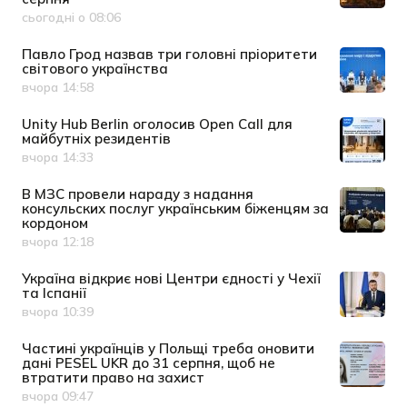
сьогодні о 08:06
Дата публікації
Павло Грод назвав три головні пріоритети
світового українства
вчора 14:58
Дата публікації
Unity Hub Berlin оголосив Open Call для
майбутніх резидентів
вчора 14:33
Дата публікації
В МЗС провели нараду з надання
консульских послуг українським біженцям за
кордоном
вчора 12:18
Дата публікації
Україна відкриє нові Центри єдності у Чехії
та Іспанії
вчора 10:39
Дата публікації
Частині українців у Польщі треба оновити
дані PESEL UKR до 31 серпня, щоб не
втратити право на захист
вчора 09:47
Дата публікації