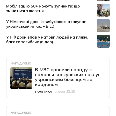
НАГАДУЄМО
В МЗС провели нараду з
надання консульских послуг
українським біженцям за
кордоном
вчора 12:18
ПОЛІТИКА
Категорія
Дата публікації
НАГАДУЄМО