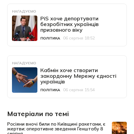
НАГАДУЄМО
PiS хоче депортувати
безробітних українців
призовного віку
06 серпня 18:52
ПОЛІТИКА
Категорія
Дата публікації
НАГАДУЄМО
Кабмін хоче створити
закордонну Мережу єдності
українців
06 серпня 15:54
ПОЛІТИКА
Категорія
Дата публікації
Матеріали по темі
Росіяни вночі били по Київщині ракетами, є
жертви: оперативне зведення Генштабу 8
серпня