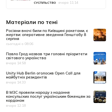
вчора 11:14
СУСПІЛЬСТВО
Категорія
Дата публікації
Матеріали по темі
Росіяни вночі били по Київщині ракетами, є
жертви: оперативне зведення Генштабу 8
серпня
сьогодні о 08:06
Дата публікації
Павло Грод назвав три головні пріоритети
світового українства
вчора 14:58
Дата публікації
Unity Hub Berlin оголосив Open Call для
майбутніх резидентів
вчора 14:33
Дата публікації
В МЗС провели нараду з надання
консульских послуг українським біженцям за
кордоном
вчора 12:18
Дата публікації