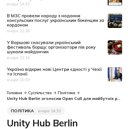
вчора 14:33
Дата публікації
В МЗС провели нараду з надання
консульских послуг українським біженцям за
кордоном
вчора 12:18
Дата публікації
У Варшаві скасували український
фестиваль борщу: організатори пів року
шукали майданчик
вчора 11:14
Дата публікації
Україна відкриє нові Центри єдності у Чехії
та Іспанії
вчора 10:39
Дата публікації
Головна
Суспільство
Політика
Unity Hub Berlin оголосив Open Call для майбутніх резидентів
ПОЛІТИКА
вчора 14:33
Категорія
Дата публікації
Unity Hub Berlin