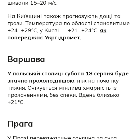
шквали 15–20 м/с.
На Київщині також прогнозують дощі та
грози. Температура по області становитиме
+24…+29°C, у Києві — +21…+24°C,
як
попереджає Укргідромет
.
Варшава
У польській столиці субота 18 серпня буде
значно прохолоднішою
, ніж на початку
тижня. Очікується мінлива хмарність із
проясненнями, без спеки. Вдень близько
+21°C.
Прага
У Празі переважатиме сонячна та суха