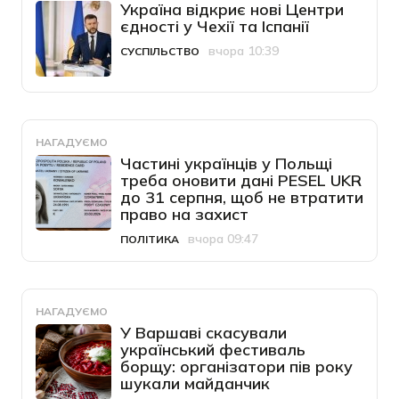
Україна відкриє нові Центри
єдності у Чехії та Іспанії
вчора 10:39
СУСПІЛЬСТВО
Категорія
Дата публікації
НАГАДУЄМО
Частині українців у Польщі
треба оновити дані PESEL UKR
до 31 серпня, щоб не втратити
право на захист
вчора 09:47
ПОЛІТИКА
Категорія
Дата публікації
НАГАДУЄМО
У Варшаві скасували
український фестиваль
борщу: організатори пів року
шукали майданчик