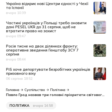
Україна відкриє нові Центри єдності у Чехії
та Іспанії
вчора 10:39
Дата публікації
Частині українців у Польщі треба оновити
дані PESEL UKR до 31 серпня, щоб не
втратити право на захист
вчора 09:47
Дата публікації
Росія тисне на двох ділянках фронту:
оперативне зведення Генштабу ЗСУ 7
серпня
вчора 08:44
Дата публікації
PiS хоче депортувати безробітних українців
призовного віку
06 серпня 18:52
Дата публікації
Головна
Суспільство
Політика
Павло Грод назвав три головні пріоритети світового українства
ПОЛІТИКА
вчора 14:58
Категорія
Дата публікації