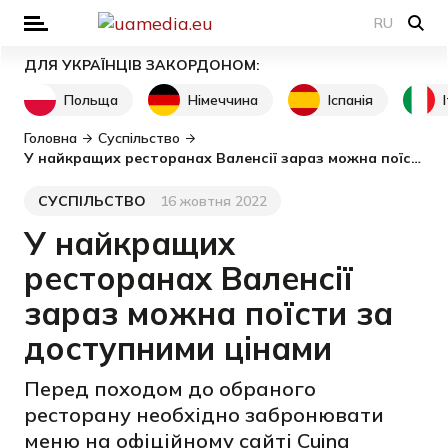
RU
ДЛЯ УКРАЇНЦІВ ЗАКОРДОНОМ:
Польща
Німеччина
Іспанія
Головна
Суспільство
У найкращих ресторанах Валенсії зараз можна поїсти за доступними цінами
СУСПІЛЬСТВО
16 жовтня 2022
Категорія
Дата публікації
У найкращих
ресторанах Валенсії
зараз можна поїсти за
доступними цінами
Перед походом до обраного
ресторану необхідно забронювати
меню на офіційному сайті Cuina