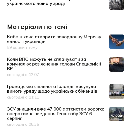
Матеріали по темі
Кабмін хоче створити закордонну Мережу
єдності українців
59 хвилин тому
Дата публікації
Коли ВПО можуть не сплачувати за
комуналку: роз'яснення голови Спецкомісії
ВР
сьогодні о 12:07
Дата публікації
Громадська спільнота Ірландії висунула
вимоги уряду щодо українських біженців
сьогодні о 11:11
Дата публікації
ЗСУ знищили вже 47 000 артсистем ворога:
оперативне зведення Генштабу ЗСУ 6
серпня
сьогодні о 08:35
Дата публікації