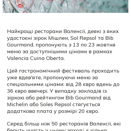
Найкращі ресторани Валенсії, деякі з яких
удостоєні зірок Мішлен, Sol Repsol та Bib
Gourmand, пропонують з 13 по 23 жовтня
меню за доступнішими цінами в рамках
Valencia Cuina Oberta.
Цей гастрономічний фестиваль проходить
уже вдев'яте, пропонуючи меню за
спеціальними цінами: від 28 євро вдень до
36 євро ввечері. У випадку закладів із
зіркою або рейтингом Bib Gourmand від
Michelin або Soles Repsol стягується
додаткова плата у розмірі 20 євро.
Серед більш ніж 50 ресторанів Валенсії, які
беруть участь у цьому заході, є кілька