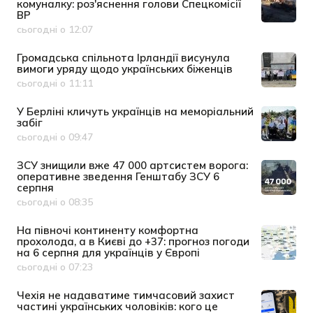
комуналку: роз'яснення голови Спецкомісії
ВР
сьогодні о 12:07
Дата публікації
Громадська спільнота Ірландії висунула
вимоги уряду щодо українських біженців
сьогодні о 11:11
Дата публікації
У Берліні кличуть українців на меморіальний
забіг
сьогодні о 09:47
Дата публікації
ЗСУ знищили вже 47 000 артсистем ворога:
оперативне зведення Генштабу ЗСУ 6
серпня
сьогодні о 08:35
Дата публікації
На півночі континенту комфортна
прохолода, а в Києві до +37: прогноз погоди
на 6 серпня для українців у Європі
сьогодні о 07:23
Дата публікації
Чехія не надаватиме тимчасовий захист
частині українських чоловіків: кого це