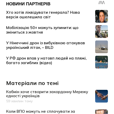
Матеріали по темі
Кабмін хоче створити закордонну Мережу
єдності українців
59 хвилин тому
Дата публікації
Коли ВПО можуть не сплачувати за