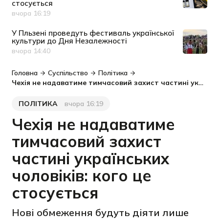
стосується
вчора 16:19
Дата публікації
У Пльзені проведуть фестиваль української
культури до Дня Незалежності
вчора 14:40
Дата публікації
Головна
Суспільство
Політика
Чехія не надаватиме тимчасовий захист частині українських чоловіків: кого це стосується
ПОЛІТИКА
вчора 16:19
Категорія
Дата публікації
Чехія не надаватиме
тимчасовий захист
частині українських
чоловіків: кого це
стосується
Нові обмеження будуть діяти лише