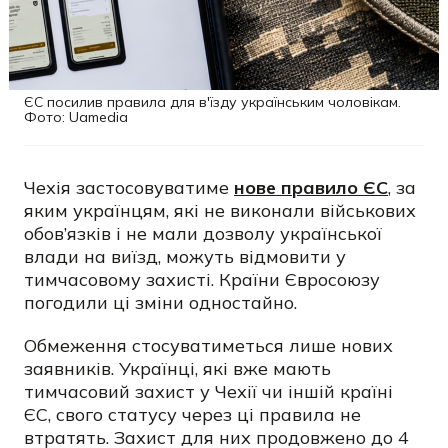
ЄС посилив правила для в'їзду українським чоловікам.
Фото: Uamedia
Чехія застосовуватиме
нове правило ЄС
, за
яким українцям, які не виконали військових
обов’язків і не мали дозволу української
влади на виїзд, можуть відмовити у
тимчасовому захисті. Країни Євросоюзу
погодили ці зміни одностайно.
Обмеження стосуватиметься лише нових
заявників. Українці, які вже мають
тимчасовий захист у Чехії чи іншій країні
ЄС, свого статусу через ці правила не
втратять. Захист для них продовжено до 4