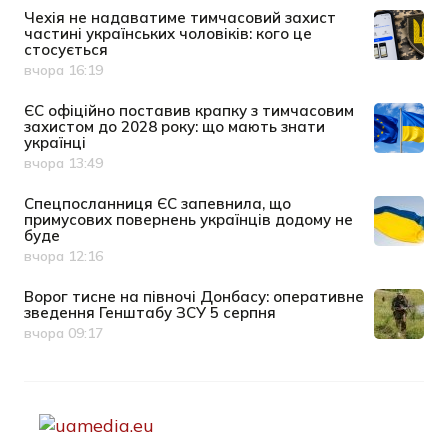
Чехія не надаватиме тимчасовий захист
частині українських чоловіків: кого це
стосується
вчора 16:19
Дата публікації
ЄС офіційно поставив крапку з тимчасовим
захистом до 2028 року: що мають знати
українці
вчора 13:49
Дата публікації
Спецпосланниця ЄС запевнила, що
примусових повернень українців додому не
буде
вчора 12:16
Дата публікації
Ворог тисне на півночі Донбасу: оперативне
зведення Генштабу ЗСУ 5 серпня
вчора 09:17
Дата публікації