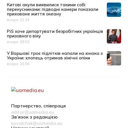
Китові акули виявилися такими собі
перекусниками: підводні камери показали
приховане життя океану
вчора 22:14
Дата публікації
PiS хоче депортувати безробітних українців
призовного віку
вчора 18:52
Дата публікації
У Варшаві троє підлітків напали на юнака з
України: хлопець отримав хімічні опіки
вчора 16:56
Дата публікації
Партнерство, співпраця
editor@uamedia.eu
Зв’язок з редакцією
kovalchuk@uamedia.eu