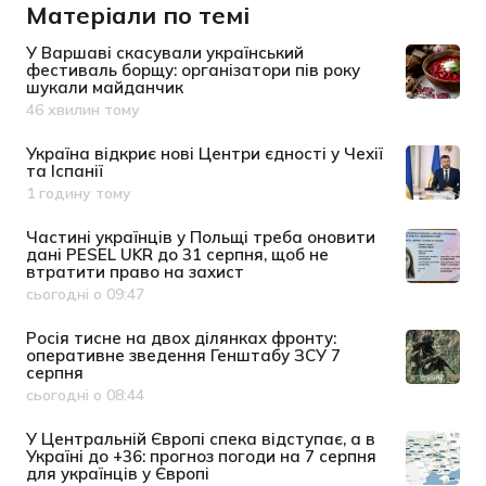
Матеріали по темі
У Варшаві скасували український
фестиваль борщу: організатори пів року
шукали майданчик
46 хвилин тому
Дата публікації
Україна відкриє нові Центри єдності у Чехії
та Іспанії
1 годину тому
Дата публікації
Частині українців у Польщі треба оновити
дані PESEL UKR до 31 серпня, щоб не
втратити право на захист
сьогодні о 09:47
Дата публікації
Росія тисне на двох ділянках фронту:
оперативне зведення Генштабу ЗСУ 7
серпня
сьогодні о 08:44
Дата публікації
У Центральній Європі спека відступає, а в
Україні до +36: прогноз погоди на 7 серпня
для українців у Європі