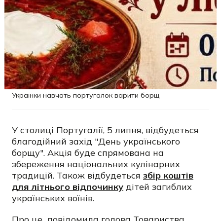
Українки навчать португалок варити борщ
У столиці Португалії, 5 липня, відбудеться
благодійний захід "День українського
борщу". Акція буде спрямована на
збереження національних кулінарних
традицій. Також відбудеться
збір коштів
для літнього відпочинку
дітей загиблих
українських воїнів.
Про це повідомила голова Товариства