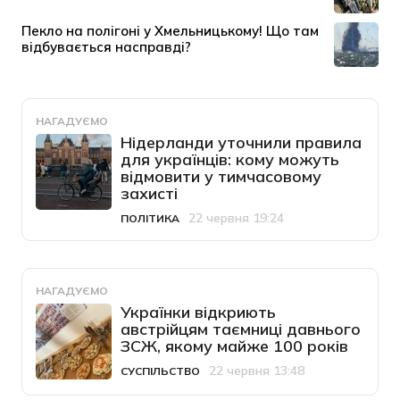
НАГАДУЄМО
Нідерланди уточнили правила
для українців: кому можуть
відмовити у тимчасовому
захисті
22 червня 19:24
ПОЛІТИКА
Категорія
Дата публікації
НАГАДУЄМО
Українки відкриють
австрійцям таємниці давнього
ЗСЖ, якому майже 100 років
22 червня 13:48
СУСПІЛЬСТВО
Категорія
Дата публікації