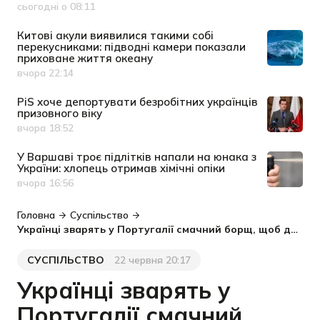
сьогодні о 08:11
Дата публікації
Китові акули виявилися такими собі
перекусниками: підводні камери показали
приховане життя океану
вчора 22:14
Дата публікації
PiS хоче депортувати безробітних українців
призовного віку
вчора 18:52
Дата публікації
У Варшаві троє підлітків напали на юнака з
України: хлопець отримав хімічні опіки
вчора 16:56
Дата публікації
Головна
Суспільство
Українці зварять у Португалії смачний борщ, щоб допомогти дітям героїв
СУСПІЛЬСТВО
22 червня 20:17
Категорія
Дата публікації
Українці зварять у
Португалії смачний