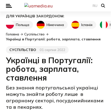
RU
ДЛЯ УКРАЇНЦІВ ЗАКОРДОНОМ:
Польща
Німеччина
Іспанія
Головна
Суспільство
Українці в Португалії: робота, зарплата, ставлення
СУСПІЛЬСТВО
01 серпня 2022
Категорія
Дата публікації
Українці в Португалії:
робота, зарплата,
ставлення
Без знання португальської українці
можуть знайти роботу лише в
аграрному секторі, посудомийниками
та в пекарнях.