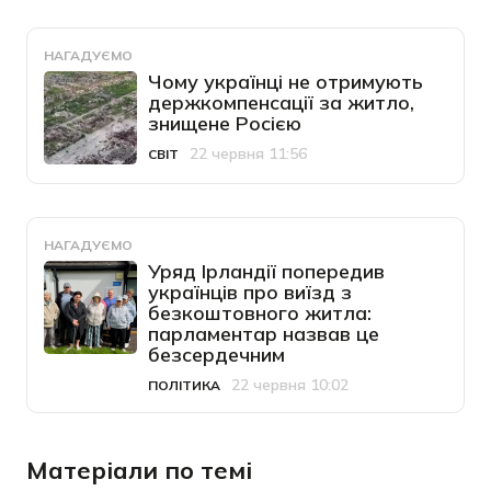
НАГАДУЄМО
Чому українці не отримують
держкомпенсації за житло,
знищене Росією
22 червня 11:56
СВІТ
Категорія
Дата публікації
НАГАДУЄМО
Уряд Ірландії попередив
українців про виїзд з
безкоштовного житла:
парламентар назвав це
безсердечним
22 червня 10:02
ПОЛІТИКА
Категорія
Дата публікації
Матеріали по темі