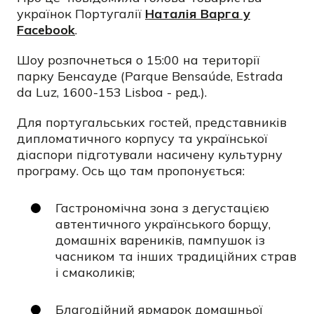
українок Португалії
Наталія Варга у
Facebook
.
Шоу розпочнеться о 15:00 на території
парку Бенсауде (Parque Bensaúde, Estrada
da Luz, 1600-153 Lisboa - ред.).
Для португальських гостей, представників
дипломатичного корпусу та української
діаспори підготували насичену культурну
програму. Ось що там пропонується:
Гастрономічна зона з дегустацією
автентичного українського борщу,
домашніх вареників, пампушок із
часником та інших традиційних страв
і смаколиків;
Благодійний ярмарок домашньої