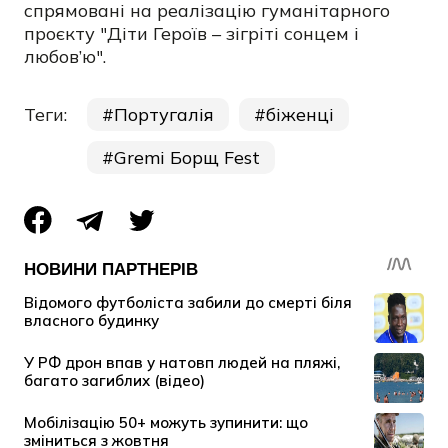
спрямовані на реалізацію гуманітарного
проєкту "Діти Героїв – зігріті сонцем і
любов’ю".
Теги:
Португалія
біженці
Gremi Борщ Fest