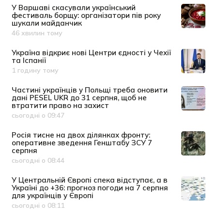
У Варшаві скасували український
фестиваль борщу: організатори пів року
шукали майданчик
46 хвилин тому
Дата публікації
Україна відкриє нові Центри єдності у Чехії
та Іспанії
1 годину тому
Дата публікації
Частині українців у Польщі треба оновити
дані PESEL UKR до 31 серпня, щоб не
втратити право на захист
сьогодні о 09:47
Дата публікації
Росія тисне на двох ділянках фронту:
оперативне зведення Генштабу ЗСУ 7
серпня
сьогодні о 08:44
Дата публікації
У Центральній Європі спека відступає, а в
Україні до +36: прогноз погоди на 7 серпня
для українців у Європі
сьогодні о 08:11
Дата публікації