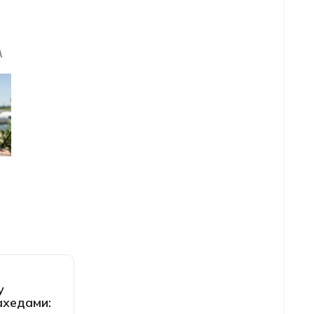
у
ахедами: