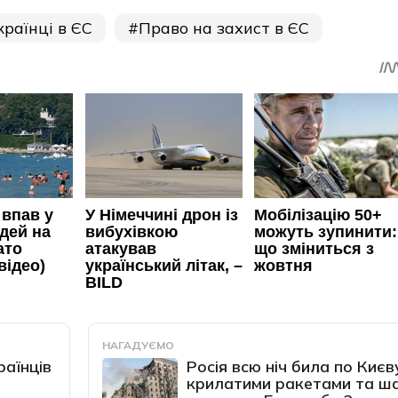
країнці в ЄС
Право на захист в ЄС
НАГАДУЄМО
раїнців
Росія всю ніч била по Києв
крилатими ракетами та ш