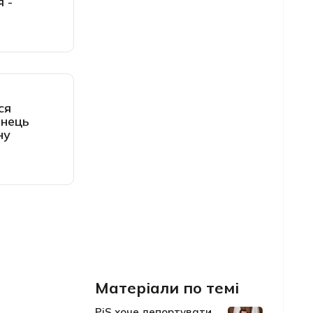
 -
ся
інець
ну
Матеріали по темі
PiS хоче депортувати