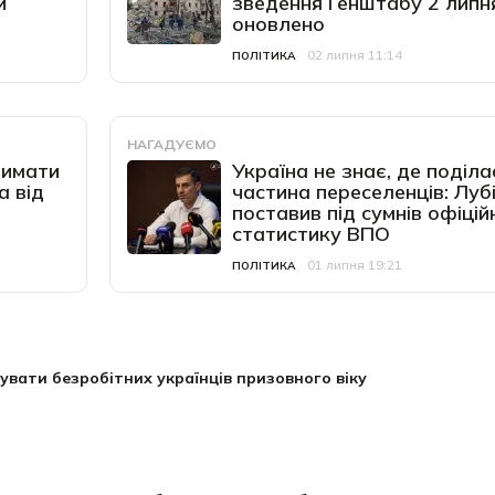
и
зведення Генштабу 2 липня
оновлено
02 липня 11:14
Категорія
Дата публікації
ПОЛІТИКА
НАГАДУЄМО
римати
Україна не знає, де поділа
а від
частина переселенців: Луб
поставив під сумнів офіцій
статистику ВПО
01 липня 19:21
Категорія
Дата публікації
ПОЛІТИКА
увати безробітних українців призовного віку