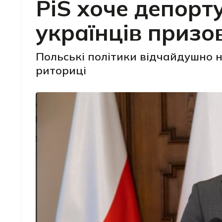
PiS хоче депорт
українців призо
Польські політики відчайдушно 
риториці