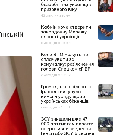
безробітних українців
призовного віку
42 хвилини тому
Дата публікації
Кабмін хоче створити
закордонну Мережу
їнській
єдності українців
сьогодні о 15:54
Дата публікації
Коли ВПО можуть не
сплачувати за
комуналку: роз'яснення
голови Спецкомісії ВР
сьогодні о 12:07
Дата публікації
Громадська спільнота
Ірландії висунула
вимоги уряду щодо
українських біженців
сьогодні о 11:11
Дата публікації
ЗСУ знищили вже 47
000 артсистем ворога:
оперативне зведення
Генштабу ЗСУ 6 серпня