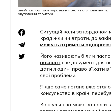
Білий паспорт дає українцям можливість повернутися 
окупованій території
Ситуацій коли за кордоном м
крадіжки чи втрати, до закі
можуть отримати одноразо
Його називають білим пасп
паспорт
і не документ для п
дати людині право в’їхати в
свої проблеми.
Якщо саме погане вже стало
консульства в країні перебу
Консульство може запросити
загальногромадянський пасп