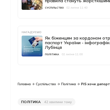
правила стануть жорсткішим
02 липня 11:40
Категорія
Дата публікації
СУСПІЛЬСТВО
НАГАДУЄМО
Як біженцям за кордоном от
паспорт України - інфографік
Лубінця
02 липня 11:00
Категорія
Дата публікації
ПОЛІТИКА
Головна
Суспільство
Політика
PiS хоче депорт
ПОЛІТИКА
42 хвилини тому
Категорія
Дата публікації