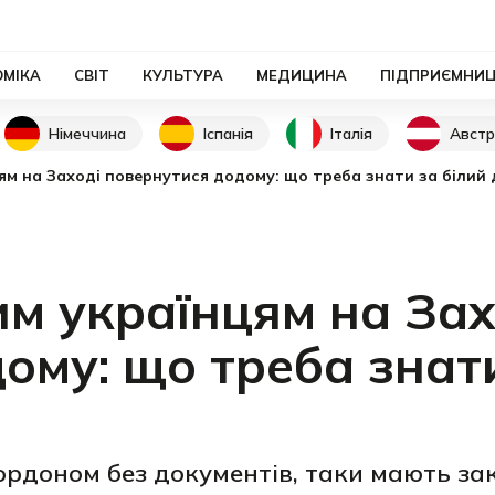
ОМІКА
СВІТ
КУЛЬТУРА
МЕДИЦИНА
ПІДПРИЄМНИ
Німеччина
Іспанія
Італія
Австр
ям на Заході повернутися додому: що треба знати за білий
м українцям на Зах
ому: що треба знат
кордоном без документів, таки мають з