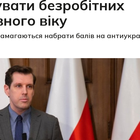
увати безробітних
вного віку
намагаються набрати балів на антиукра