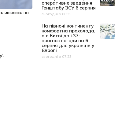
оперативне зведення
Генштабу ЗСУ 6 серпня
залишилися на
сьогодні о 08:35
Дата публікації
На півночі континенту
комфортна прохолода,
а в Києві до +37:
прогноз погоди на 6
серпня для українців у
Європі
у.
сьогодні о 07:23
Дата публікації