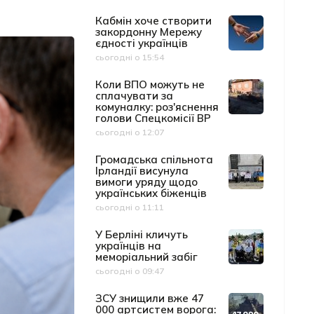
Кабмін хоче створити
закордонну Мережу
єдності українців
сьогодні о 15:54
Дата публікації
Коли ВПО можуть не
сплачувати за
комуналку: роз'яснення
голови Спецкомісії ВР
сьогодні о 12:07
Дата публікації
Громадська спільнота
Ірландії висунула
вимоги уряду щодо
українських біженців
сьогодні о 11:11
Дата публікації
У Берліні кличуть
українців на
меморіальний забіг
сьогодні о 09:47
Дата публікації
ЗСУ знищили вже 47
000 артсистем ворога: