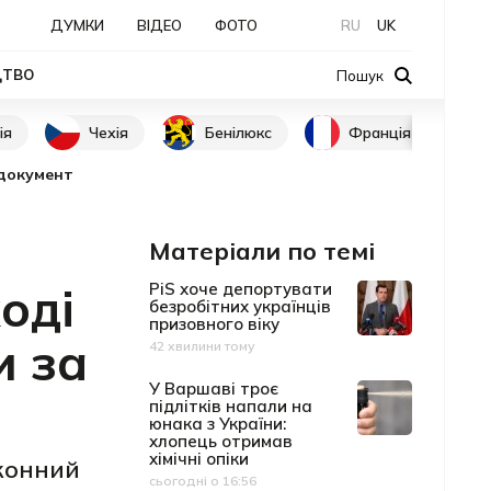
ДУМКИ
ВІДЕО
ФОТО
RU
UK
ЦТВО
Пошук
ія
Чехія
Бенілюкс
Франція
 документ
Матеріали по темі
оді
PiS хоче депортувати
безробітних українців
призовного віку
и за
42 хвилини тому
Дата публікації
У Варшаві троє
підлітків напали на
юнака з України:
хлопець отримав
хімічні опіки
аконний
сьогодні о 16:56
Дата публікації