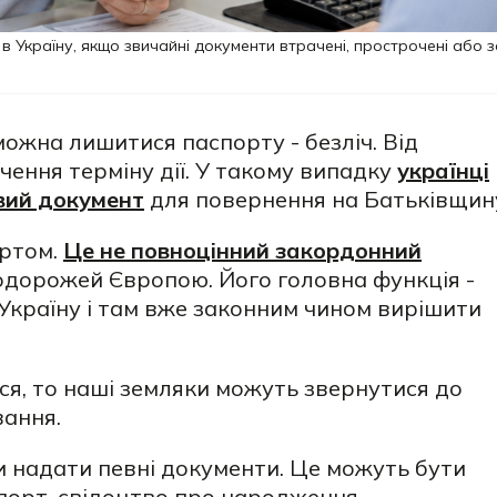
в Україну, якщо звичайні документи втрачені, прострочені або 
ожна лишитися паспорту - безліч. Від
нчення терміну дії. У такому випадку
українці
вий документ
для повернення на Батьківщин
ортом.
Це не повноцінний закордонний
одорожей Європою. Його головна функція -
 Україну і там вже законним чином вирішити
ся, то наші земляки можуть звернутися до
вання.
 надати певні документи. Це можуть бути
орт, свідоцтво про народження,