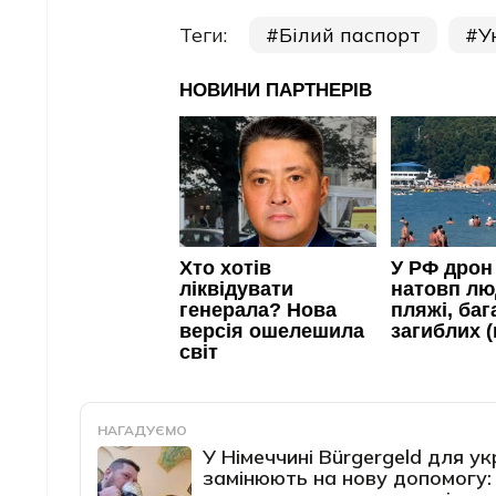
Теги:
Білий паспорт
У
НАГАДУЄМО
У Німеччині Bürgergeld для ук
замінюють на нову допомогу: