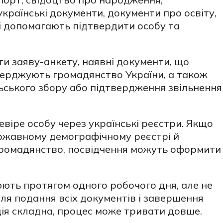
українські документи, документи про освіту,
які допомагають підтвердити особу та
ти заяву-анкету, наявні документи, що
верджують громадянство України, а також
ьського збору або підтвердження звільнення
евіре особу через українські реєстри. Якщо
ржавному демографічному реєстрі й
ромадянство, посвідчення можуть оформити
ть протягом одного робочого дня, але не
сля подання всіх документів і завершення
ція складна, процес може тривати довше.