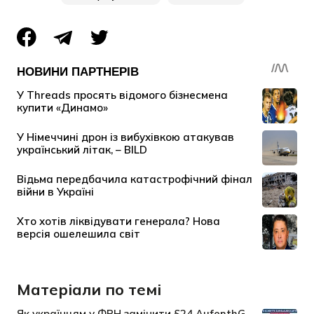
Матеріали по темі
Як українцям у ФРН замінити §24 AufenthG