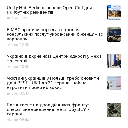
Unity Hub Berlin оголосив Open Call для
майбутніх резидентів
вчора 14:33
Дата публікації
В МЗС провели нараду з надання
консульских послуг українським біженцям за
кордоном
вчора 12:18
Дата публікації
Україна відкриє нові Центри єдності у Чехії
та Іспанії
вчора 10:39
Дата публікації
Частині українців у Польщі треба оновити
дані PESEL UKR до 31 серпня, щоб не
втратити право на захист
вчора 09:47
Дата публікації
Росія тисне на двох ділянках фронту:
оперативне зведення Генштабу ЗСУ 7
серпня
вчора 08:44
Дата публікації