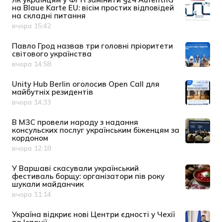
на Blaue Karte EU: вісім простих відповідей
на складні питання
вчора 15:42
Дата публікації
Павло Грод назвав три головні пріоритети
світового українства
вчора 14:58
Дата публікації
Unity Hub Berlin оголосив Open Call для
майбутніх резидентів
вчора 14:33
Дата публікації
В МЗС провели нараду з надання
консульских послуг українським біженцям за
кордоном
вчора 12:18
Дата публікації
У Варшаві скасували український
фестиваль борщу: організатори пів року
шукали майданчик
вчора 11:14
Дата публікації
Україна відкриє нові Центри єдності у Чехії