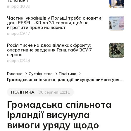
та Іспанії
вчора 10:39
Дата публікації
Частині українців у Польщі треба оновити
дані PESEL UKR до 31 серпня, щоб не
втратити право на захист
вчора 09:47
Дата публікації
Росія тисне на двох ділянках фронту:
оперативне зведення Генштабу ЗСУ 7
серпня
вчора 08:44
Дата публікації
Головна
Суспільство
Політика
Громадська спільнота Ірландії висунула вимоги уряду щодо українських біженців
ПОЛІТИКА
06 серпня 11:11
Категорія
Дата публікації
Громадська спільнота
Ірландії висунула
вимоги уряду щодо