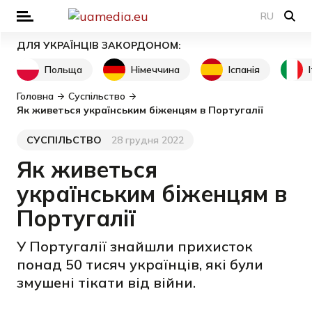
RU
ДЛЯ УКРАЇНЦІВ ЗАКОРДОНОМ:
Польща
Німеччина
Іспанія
Головна
Суспільство
Як живеться українським біженцям в Португалії
СУСПІЛЬСТВО
28 грудня 2022
Категорія
Дата публікації
Як живеться
українським біженцям в
Португалії
У Португалії знайшли прихисток
понад 50 тисяч українців, які були
змушені тікати від війни.