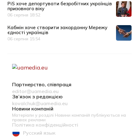
PiS хоче депортувати безробітних українців
призовного віку
06 серпня 18:52
Дата публікації
Кабмін хоче створити закордонну Мережу
єдності українців
06 серпня 15:54
Дата публікації
Партнерство, співпраця
editor@uamedia.eu
Зв’язок з редакцією
kovalchuk@uamedia.eu
Новини компаній
Матеріали у розділі Новини компаній публікуються на
правах реклами
Політика конфіденційності
Русский язык