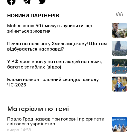
Матеріали по темі
Павло Грод назвав три головні пріоритети
світового українства
вчора 14:58
Дата публікації