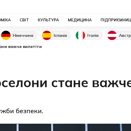
ОМІКА
СВІТ
КУЛЬТУРА
МЕДИЦИНА
ПІДПРИЄМНИ
Німеччина
Іспанія
Італія
Австр
ане важче вилетіти
рселони стане важч
жби безпеки.