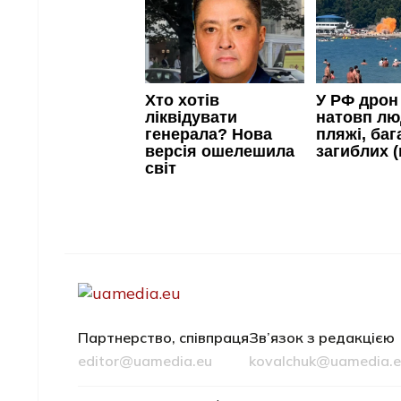
Партнерство, співпраця
Зв’язок з редакцією
editor@uamedia.eu
kovalchuk@uamedia.