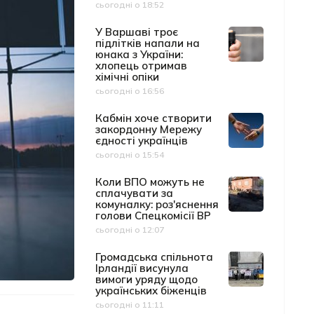
сьогодні о 18:52
Дата публікації
У Варшаві троє
підлітків напали на
юнака з України:
хлопець отримав
хімічні опіки
сьогодні о 16:56
Дата публікації
Кабмін хоче створити
закордонну Мережу
єдності українців
сьогодні о 15:54
Дата публікації
Коли ВПО можуть не
сплачувати за
комуналку: роз'яснення
голови Спецкомісії ВР
сьогодні о 12:07
Дата публікації
Громадська спільнота
Ірландії висунула
вимоги уряду щодо
українських біженців
сьогодні о 11:11
Дата публікації