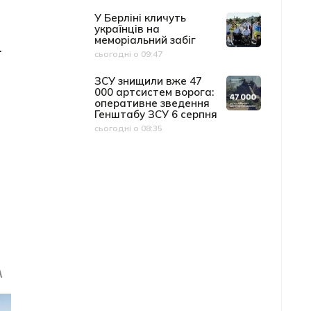
У Берліні кличуть
українців на
меморіальний забіг
.
сьогодні о 09:47
Дата публікації
ЗСУ знищили вже 47
000 артсистем ворога:
оперативне зведення
Генштабу ЗСУ 6 серпня
сьогодні о 08:35
Дата публікації