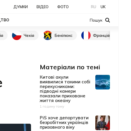
ДУМКИ
ВІДЕО
ФОТО
RU
UK
ЦТВО
Пошук
ія
Чехія
Бенілюкс
Франція
Матеріали по темі
е
Китові акули
виявилися такими собі
перекусниками:
підводні камери
показали приховане
життя океану
1 годину тому
Дата публікації
PiS хоче депортувати
безробітних українців
призовного віку