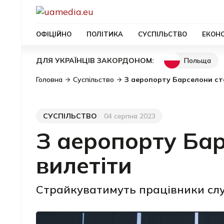
ОФІЦІЙНО
ПОЛІТИКА
СУСПІЛЬСТВО
ЕКОН
Польща
ДЛЯ УКРАЇНЦІВ ЗАКОРДОНОМ:
Головна
Суспільство
З аеропорту Барселони ст
СУСПІЛЬСТВО
04 серпня 2023
Категорія
Дата публікації
З аеропорту Ба
вилетіти
Страйкуватимуть працівники слу