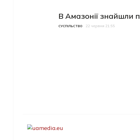
В Амазонії знайшли п
22 червня 21:55
Категорія
Дата публікації
СУСПІЛЬСТВО