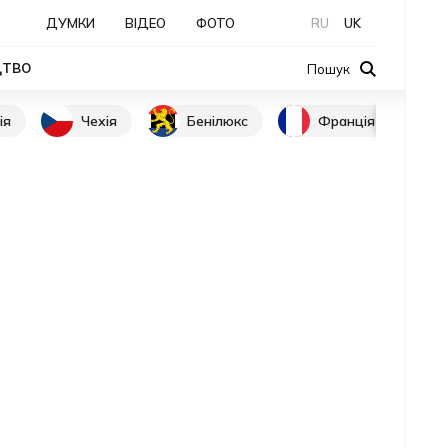
ДУМКИ
ВІДЕО
ФОТО
RU
UK
ЦТВО
Пошук
ія
Чехія
Бенілюкс
Франція