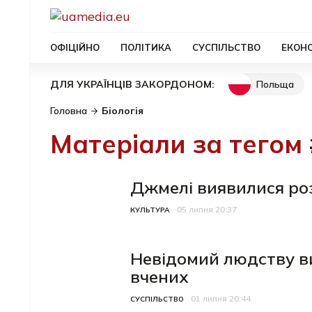
ОФІЦІЙНО
ПОЛІТИКА
СУСПІЛЬСТВО
ЕКОН
Польща
ДЛЯ УКРАЇНЦІВ ЗАКОРДОНОМ:
Головна
Біологія
Матеріали за тегом
Джмелі виявилися ро
05 липня 20:37
Категорія
Дата публікації
КУЛЬТУРА
Невідомий людству ви
вчених
01 липня 20:44
Категорія
Дата публікації
СУСПІЛЬСТВО