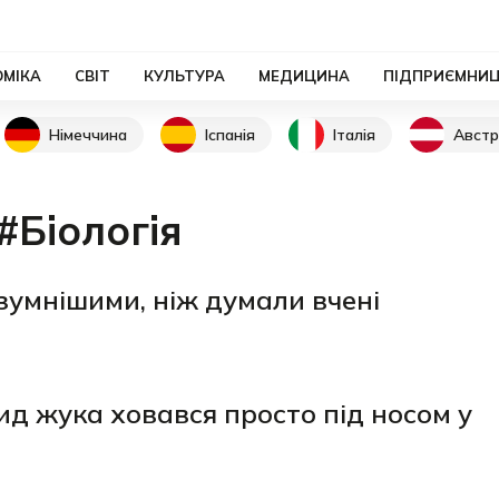
ОМІКА
СВІТ
КУЛЬТУРА
МЕДИЦИНА
ПІДПРИЄМНИ
Німеччина
Іспанія
Італія
Австр
#Біологія
зумнішими, ніж думали вчені
д жука ховався просто під носом у