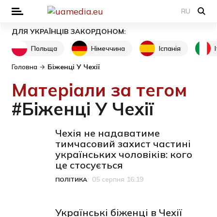
RU
ДЛЯ УКРАЇНЦІВ ЗАКОРДОНОМ:
Польща
Німеччина
Іспанія
Головна
Біженці У Чехії
Матеріали за тегом
#Біженці У Чехії
Чехія не надаватиме
тимчасовий захист частині
українських чоловіків: кого
це стосується
05 серпня 16:19
ПОЛІТИКА
Категорія
Дата публікації
Українські біженці в Чехії