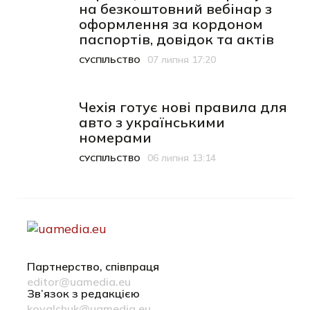
на безкоштовний вебінар з
оформлення за кордоном
паспортів, довідок та актів
07 липня 17:20
СУСПІЛЬСТВО
Категорія
Дата публікації
Чехія готує нові правила для
авто з українськими
номерами
06 липня 13:14
СУСПІЛЬСТВО
Категорія
Дата публікації
Партнерство, співпраця
editor@uamedia.eu
Зв’язок з редакцією
kovalchuk@uamedia.eu