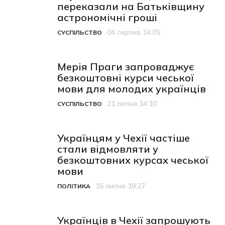
переказали на Батьківщину
астрономічні гроші
04 серпня 14:05
СУСПІЛЬСТВО
Категорія
Дата публікації
Мерія Праги запроваджує
безкоштовні курси чеської
мови для молодих українців
21 липня 14:10
СУСПІЛЬСТВО
Категорія
Дата публікації
Українцям у Чехії частіше
стали відмовляти у
безкоштовних курсах чеської
мови
16 липня 18:27
ПОЛІТИКА
Категорія
Дата публікації
Українців в Чехії запрошують