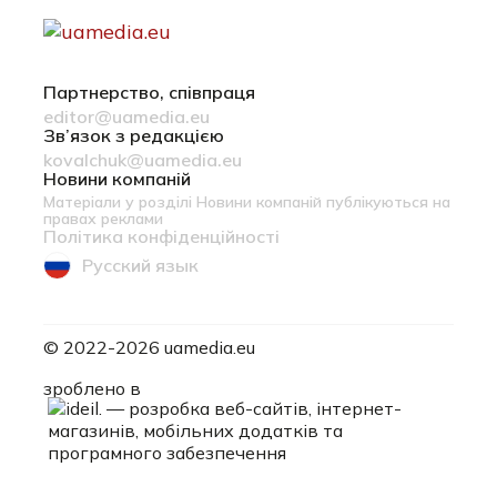
Партнерство, співпраця
editor@uamedia.eu
Зв’язок з редакцією
kovalchuk@uamedia.eu
Новини компаній
Матеріали у розділі Новини компаній публікуються на
правах реклами
Політика конфіденційності
Русский язык
© 2022-2026 uamedia.eu
ideil.
зроблено в