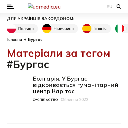
RU
ДЛЯ УКРАЇНЦІВ ЗАКОРДОНОМ:
Польща
Німеччина
Іспанія
Головна
Бургас
Матеріали за тегом
#Бургас
Болгарія. У Бургасі
відкривається гуманітарний
центр Карітас
08 липня 2022
СУСПІЛЬСТВО
Категорія
Дата публікації