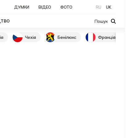
ДУМКИ
ВІДЕО
ФОТО
RU
UK
ЦТВО
Пошук
ія
Чехія
Бенілюкс
Франція