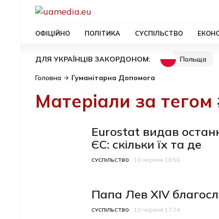
ОФІЦІЙНО
ПОЛІТИКА
СУСПІЛЬСТВО
ЕКОН
Польща
ДЛЯ УКРАЇНЦІВ ЗАКОРДОНОМ:
Головна
Гуманітарна Допомога
Матеріали за тегом
Eurostat видав останн
ЄС: скільки їх та де
10 червня 18:56
Категорія
Дата публікації
СУСПІЛЬСТВО
Папа Лев XIV благос
10 червня 17:24
Категорія
Дата публікації
СУСПІЛЬСТВО