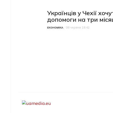
Українців у Чехії хоч
допомоги на три місяц
08 червня 18:42
Категорія
Дата публікації
ЕКОНОМІКА