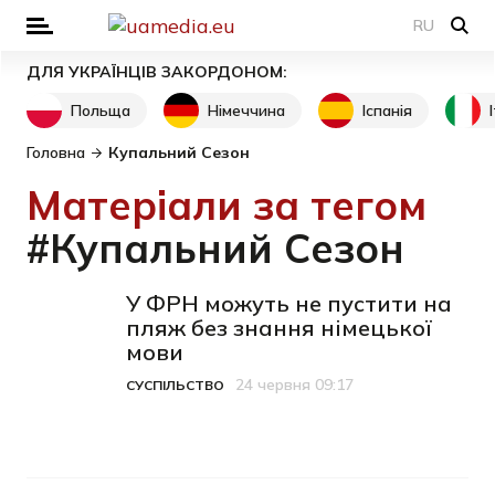
RU
ДЛЯ УКРАЇНЦІВ ЗАКОРДОНОМ:
Польща
Німеччина
Іспанія
Головна
Купальний Сезон
Матеріали за тегом
#Купальний Сезон
У ФРН можуть не пустити на
пляж без знання німецької
мови
24 червня 09:17
СУСПІЛЬСТВО
Категорія
Дата публікації