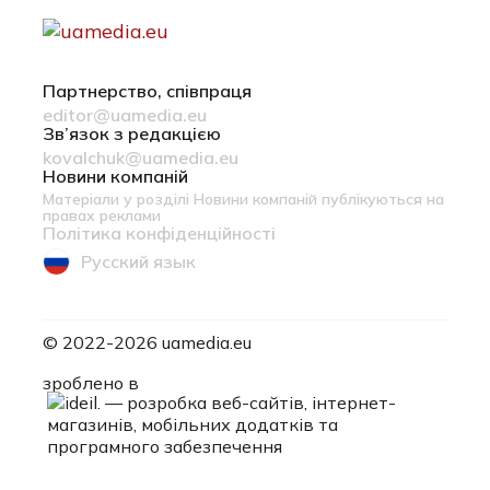
Партнерство, співпраця
editor@uamedia.eu
Зв’язок з редакцією
kovalchuk@uamedia.eu
Новини компаній
Матеріали у розділі Новини компаній публікуються на
правах реклами
Політика конфіденційності
Русский язык
© 2022-2026 uamedia.eu
ideil.
зроблено в