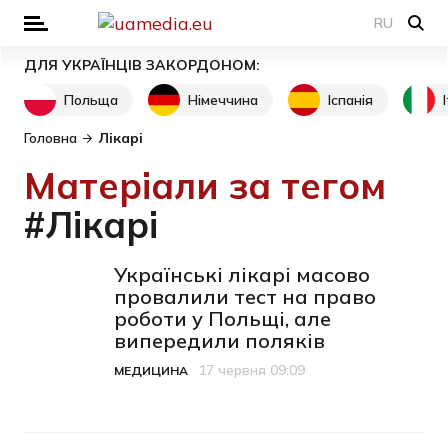
RU
ДЛЯ УКРАЇНЦІВ ЗАКОРДОНОМ:
Польща
Німеччина
Іспанія
Головна
Лікарі
Матеріали за тегом
#Лікарі
Українські лікарі масово
провалили тест на право
роботи у Польщі, але
випередили поляків
17 червня 09:09
МЕДИЦИНА
Категорія
Дата публікації