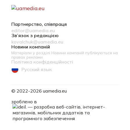
Партнерство, співпраця
editor@uamedia.eu
Зв’язок з редакцією
kovalchuk@uamedia.eu
Новини компаній
Матеріали у розділі Новини компаній публікуються на
правах реклами
Політика конфіденційності
Русский язык
© 2022-2026 uamedia.eu
ideil.
зроблено в