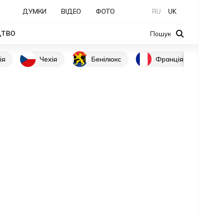
ДУМКИ
ВІДЕО
ФОТО
RU
UK
ЦТВО
Пошук
ія
Чехія
Бенілюкс
Франція