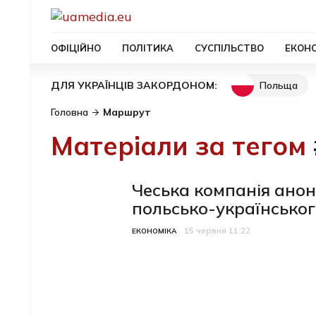
ОФІЦІЙНО
ПОЛІТИКА
СУСПІЛЬСТВО
ЕКОН
Польща
ДЛЯ УКРАЇНЦІВ ЗАКОРДОНОМ:
Головна
Маршрут
Матеріали за тегом
Чеська компанія анон
польсько-українсько
15 червня 11:22
Категорія
Дата публікації
ЕКОНОМІКА