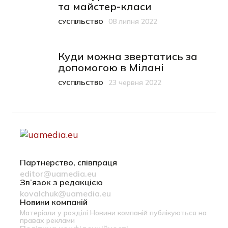
та майстер-класи
08 липня 2022
СУСПІЛЬСТВО
Категорія
Дата публікації
Куди можна звертатись за
допомогою в Мілані
23 червня 2022
СУСПІЛЬСТВО
Категорія
Дата публікації
Партнерство, співпраця
editor@uamedia.eu
Зв’язок з редакцією
kovalchuk@uamedia.eu
Новини компаній
Матеріали у розділі Новини компаній публікуються на
правах реклами