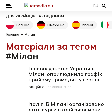
RU
ДЛЯ УКРАЇНЦІВ ЗАКОРДОНОМ:
Польща
Німеччина
Іспанія
Головна
Мілан
Матеріали за тегом
#Мілан
Генконсульство України в
Мілані оприлюднило графік
прийому громадян у серпні
22 липня 2022
ОФІЦІЙНО
Категорія
Дата публікації
Італія. В Мілані організовано
літні курси італійської мови