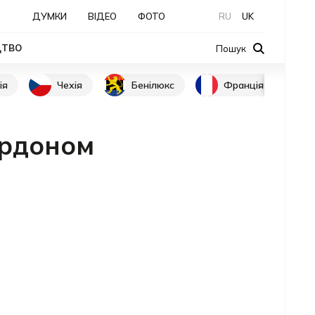
ДУМКИ
ВІДЕО
ФОТО
RU
UK
ЦТВО
Пошук
ія
Чехія
Бенілюкс
Франція
ордоном