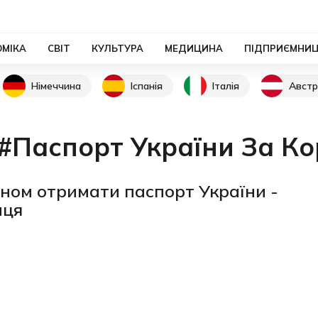
ОМІКА
СВІТ
КУЛЬТУРА
МЕДИЦИНА
ПІДПРИЄМНИ
Німеччина
Іспанія
Італія
Австр
#Паспорт України За К
оном отримати паспорт України -
нця