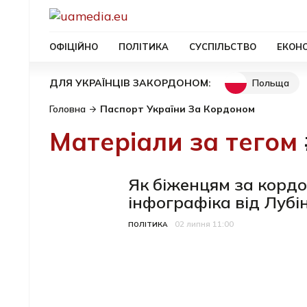
ОФІЦІЙНО
ПОЛІТИКА
СУСПІЛЬСТВО
ЕКОН
Польща
ДЛЯ УКРАЇНЦІВ ЗАКОРДОНОМ:
Головна
Паспорт України За Кордоном
Матеріали за тегом
Як біженцям за корд
інфографіка від Лубі
02 липня 11:00
Категорія
Дата публікації
ПОЛІТИКА