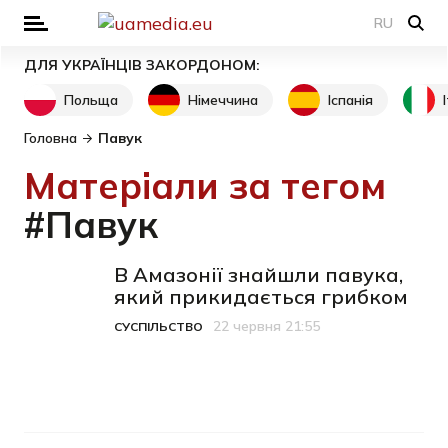
RU
ДЛЯ УКРАЇНЦІВ ЗАКОРДОНОМ:
Польща
Німеччина
Іспанія
Головна
Павук
Матеріали за тегом
#Павук
В Амазонії знайшли павука,
який прикидається грибком
22 червня 21:55
СУСПІЛЬСТВО
Категорія
Дата публікації