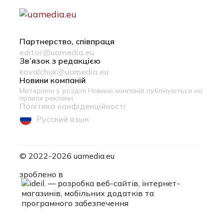
Партнерство, співпраця
editor@uamedia.eu
Зв’язок з редакцією
kovalchuk@uamedia.eu
Новини компаній
Матеріали у розділі Новини компаній публікуються на
правах реклами
Політика конфіденційності
Русский язык
© 2022-2026 uamedia.eu
ideil.
зроблено в