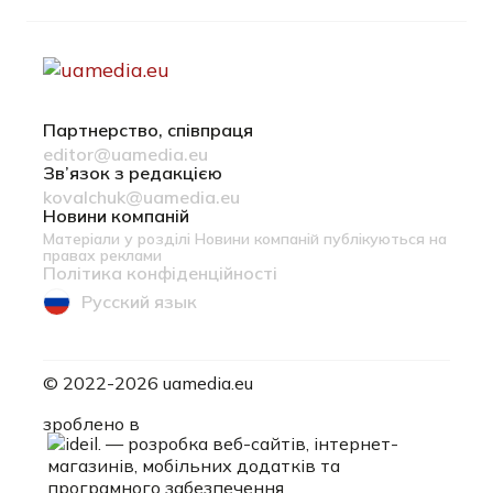
Партнерство, співпраця
editor@uamedia.eu
Зв’язок з редакцією
kovalchuk@uamedia.eu
Новини компаній
Матеріали у розділі Новини компаній публікуються на
правах реклами
Політика конфіденційності
Русский язык
© 2022-2026 uamedia.eu
ideil.
зроблено в