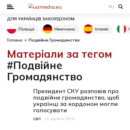
RU
ДЛЯ УКРАЇНЦІВ ЗАКОРДОНОМ:
Польща
Німеччина
Іспанія
Головна
Подвійне Громадянство
Матеріали за тегом
#Подвійне
Громадянство
Президент СКУ розповів про
подвійне громадянство, щоб
українці за кордоном могли
голосувати
11 червня 09:30
СВІТ
Категорія
Дата публікації