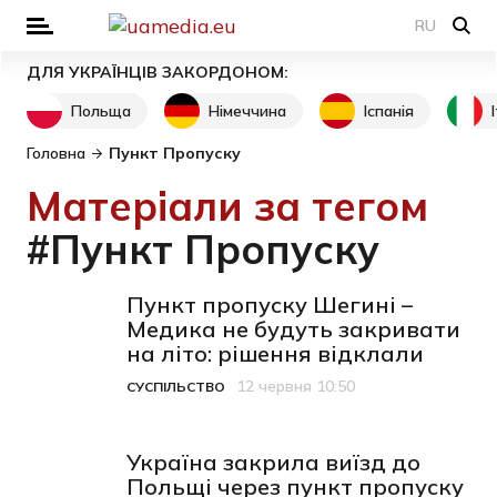
RU
ДЛЯ УКРАЇНЦІВ ЗАКОРДОНОМ:
Польща
Німеччина
Іспанія
Головна
Пункт Пропуску
Матеріали за тегом
#Пункт Пропуску
Пункт пропуску Шегині –
Медика не будуть закривати
на літо: рішення відклали
12 червня 10:50
СУСПІЛЬСТВО
Категорія
Дата публікації
Україна закрила виїзд до
Польщі через пункт пропуску