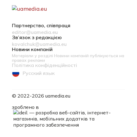
Партнерство, співпраця
editor@uamedia.eu
Зв’язок з редакцією
kovalchuk@uamedia.eu
Новини компаній
Матеріали у розділі Новини компаній публікуються на
правах реклами
Політика конфіденційності
Русский язык
© 2022-2026 uamedia.eu
ideil.
зроблено в