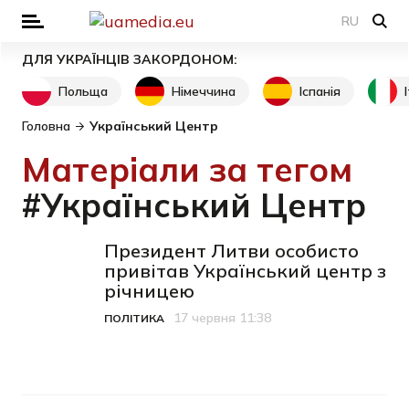
RU
ДЛЯ УКРАЇНЦІВ ЗАКОРДОНОМ:
Польща
Німеччина
Іспанія
Головна
Український Центр
Матеріали за тегом
#Український Центр
Президент Литви особисто
привітав Український центр з
річницею
17 червня 11:38
ПОЛІТИКА
Категорія
Дата публікації