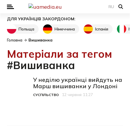
RU
ДЛЯ УКРАЇНЦІВ ЗАКОРДОНОМ:
Польща
Німеччина
Іспанія
Головна
Вишиванка
Матеріали за тегом
#Вишиванка
У неділю українці вийдуть на
Марш вишиванки у Лондоні
12 червня 11:27
СУСПІЛЬСТВО
Категорія
Дата публікації