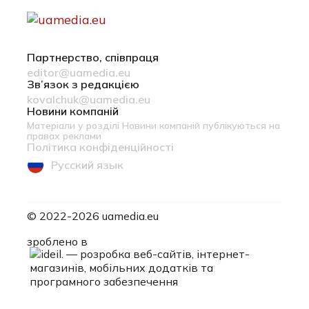
Партнерство, співпраця
editor@uamedia.eu
Зв’язок з редакцією
kovalchuk@uamedia.eu
Новини компаній
Матеріали у розділі Новини компаній публікуються на
правах реклами
Політика конфіденційності
Русский язык
© 2022-2026 uamedia.eu
ideil.
зроблено в