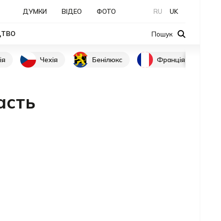
ДУМКИ
ВІДЕО
ФОТО
RU
UK
ЦТВО
Пошук
ія
Чехія
Бенілюкс
Франція
асть