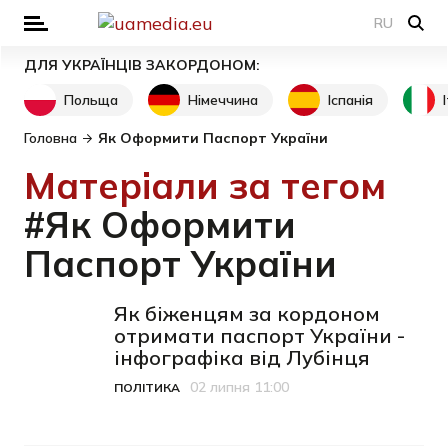
RU
ДЛЯ УКРАЇНЦІВ ЗАКОРДОНОМ:
Польща
Німеччина
Іспанія
Головна
Як Оформити Паспорт України
Матеріали за тегом
#Як Оформити
Паспорт України
Як біженцям за кордоном
отримати паспорт України -
інфографіка від Лубінця
02 липня 11:00
ПОЛІТИКА
Категорія
Дата публікації