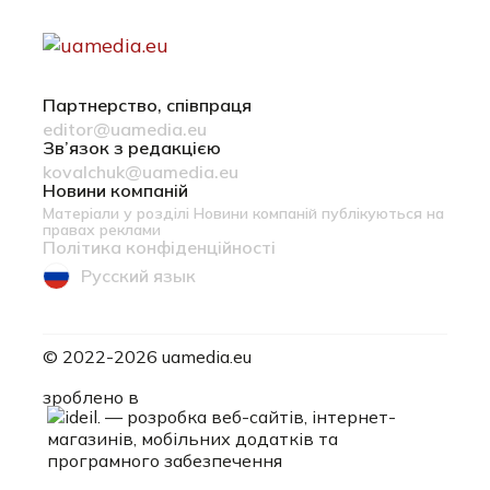
Партнерство, співпраця
editor@uamedia.eu
Зв’язок з редакцією
kovalchuk@uamedia.eu
Новини компаній
Матеріали у розділі Новини компаній публікуються на
правах реклами
Політика конфіденційності
Русский язык
© 2022-2026 uamedia.eu
ideil.
зроблено в