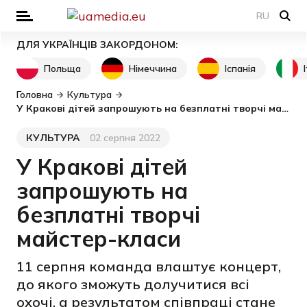
RU
ДЛЯ УКРАЇНЦІВ ЗАКОРДОНОМ:
Польща
Німеччина
Іспанія
Головна
Культура
У Кракові дітей запрошують на безплатні творчі майстер-класи
КУЛЬТУРА
02 серпня 2022
Категорія
Дата публікації
У Кракові дітей
запрошують на
безплатні творчі
майстер-класи
11 серпня команда влаштує концерт,
до якого зможуть долучитися всі
охочі, а результатом співпраці стане