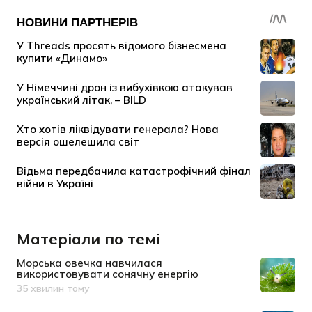
Матеріали по темі
Морська овечка навчилася
використовувати сонячну енергію
35 хвилин тому
Дата публікації