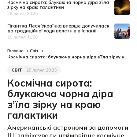
Космічна сирота: блукаюча чорна діра з’їла
зірку на краю галактики
28 липня 20:25
Дата публікації
Гігантка Леся Українка вперше долучилася
до традиційної ходи велетнів в Іспанії
28 липня 11:06
Дата публікації
Головна
Світ
Космічна сирота: блукаюча чорна діра з’їла зірку на краю галактики
СВІТ
28 липня 20:25
Категорія
Дата публікації
Космічна сирота:
блукаюча чорна діра
з’їла зірку на краю
галактики
Американські астрономи за допомоги
ШІ зафіксували неймовірне космічне