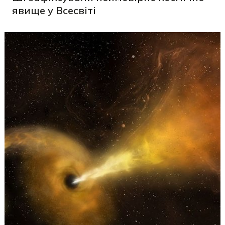
явище у Всесвіті