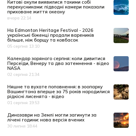
Китові акули виявилися такими собі
перекусниками: підводні камери показали
приховане життя океану
вчора 22:14
Дата публікації
На Edmonton Heritage Festival - 2026
українські біженці продали вареників
більше, ніж борщу та ковбасок
05 серпня 13:10
Дата публікації
Календар зоряного серпня: коли дивитися
Персеїди, Венеру та два затемнення - відео
NASA
02 серпня 21:34
Дата публікації
Няшне та вухате поповнення: в зоопарку
Вашингтона вперше за 75 років народилися
рідкісні лисенята - відео
01 серпня 19:53
Дата публікації
Динозаври на Землі могли загинути за
лічені години: нова версія вчених
30 липня 18:44
Дата публікації