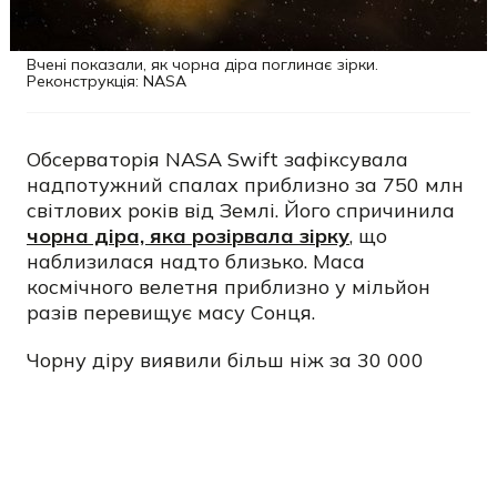
Вчені показали, як чорна діра поглинає зірки.
Реконструкція: NASA
Обсерваторія NASA Swift зафіксувала
надпотужний спалах приблизно за 750 млн
світлових років від Землі. Його спричинила
чорна діра, яка розірвала зірку
, що
наблизилася надто близько. Маса
космічного велетня приблизно у мільйон
разів перевищує масу Сонця.
Чорну діру виявили більш ніж за 30 000
світлових років від центру її галактики. Це
незвично, адже надмасивні чорні діри
зазвичай розташовані в галактичних ядрах.
Упродовж кількох місяців спалах був
яскравішим за всю галактику.