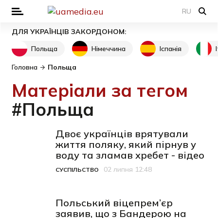
RU
ДЛЯ УКРАЇНЦІВ ЗАКОРДОНОМ:
Польща
Німеччина
Іспанія
Головна
Польща
Матеріали за тегом
#Польща
Двоє українців врятували
життя поляку, який пірнув у
воду та зламав хребет - відео
02 липня 12:48
СУСПІЛЬСТВО
Категорія
Дата публікації
Польський віцепрем’єр
заявив, що з Бандерою на