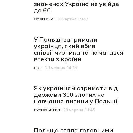
знаменах Україна не увійде
до ЄС
30 червня 09:47
ПОЛІТИКА
Категорія
Дата публікації
У Польщі затримали
украінця, який вбив
співвітчизника та намагався
втекти з країни
29 червня 14:15
СВІТ
Категорія
Дата публікації
Як українцям отримати від
держави 300 злотих на
навчання дитини у Польщі
29 червня 11:45
СУСПІЛЬСТВО
Категорія
Дата публікації
Польща стала головними