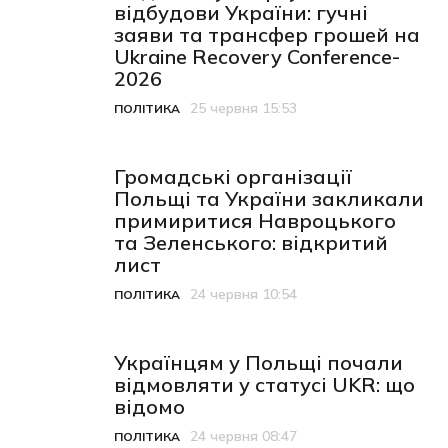
відбудови України: гучні
заяви та трансфер грошей на
Ukraine Recovery Conference-
2026
25 червня 15:53
ПОЛІТИКА
Категорія
Дата публікації
Громадські організації
Польщі та України закликали
примиритися Навроцького
та Зеленського: відкритий
лист
24 червня 10:54
ПОЛІТИКА
Категорія
Дата публікації
Українцям у Польщі почали
відмовляти у статусі UKR: що
відомо
24 червня 08:47
ПОЛІТИКА
Категорія
Дата публікації