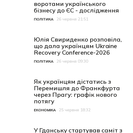
воротами українського
бізнесу до ЄС - дослідження
26 червня 21:51
ПОЛІТИКА
Категорія
Дата публікації
Юлія Свириденко розповіла,
що дала українцям Ukraine
Recovery Conference-2026
26 червня 09:30
ПОЛІТИКА
Категорія
Дата публікації
Як українцям дістатись з
Перемишля до Франкфурта
через Прагу: графік нового
потягу
25 червня 18:32
ЕКОНОМІКА
Категорія
Дата публікації
У Гданську стартував саміт з