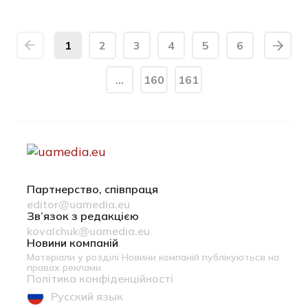
1
2
3
4
5
6
…
160
161
Партнерство, співпраця
editor@uamedia.eu
Зв’язок з редакцією
kovalchuk@uamedia.eu
Новини компаній
Матеріали у розділі Новини компаній публікуються на
правах реклами
Політика конфіденційності
Русский язык