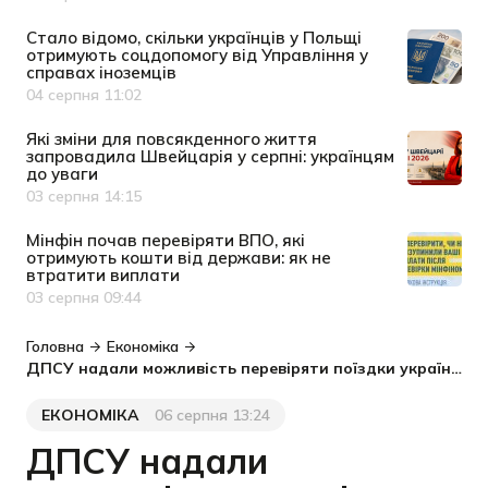
Cтало відомо, скільки українців у Польщі
отримують соцдопомогу від Управління у
справах іноземців
04 серпня 11:02
Дата публікації
Які зміни для повсякденного життя
запровадила Швейцарія у серпні: українцям
до уваги
03 серпня 14:15
Дата публікації
Мінфін почав перевіряти ВПО, які
отримують кошти від держави: як не
втратити виплати
03 серпня 09:44
Дата публікації
Головна
Економіка
ДПСУ надали можливість перевіряти поїздки українців за кордон в режимі онлайн
ЕКОНОМІКА
06 серпня 13:24
Категорія
Дата публікації
ДПСУ надали