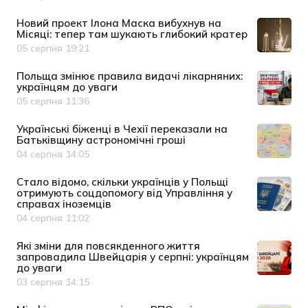
Новий проект Ілона Маска вибухнув на
Місяці: тепер там шукають глибокий кратер
05 серпня 19:21
Дата публікації
Польща змінює правила видачі лікарняних:
українцям до уваги
05 серпня 11:36
Дата публікації
Українські біженці в Чехії переказали на
Батьківщину астрономічні гроші
04 серпня 14:05
Дата публікації
Cтало відомо, скільки українців у Польщі
отримують соцдопомогу від Управління у
справах іноземців
04 серпня 11:02
Дата публікації
Які зміни для повсякденного життя
запровадила Швейцарія у серпні: українцям
до уваги
03 серпня 14:15
Дата публікації