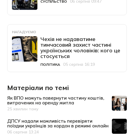
06 серпня 09:47
СУСПІЛЬСТВО
Категорія
Дата публікації
НАГАДУЄМО
Чехія не надаватиме
тимчасовий захист частині
українських чоловіків: кого це
стосується
05 серпня 16:19
ПОЛІТИКА
Категорія
Дата публікації
Матеріали по темі
Як ВПО можуть повернути частину коштів,
витрачених на оренду житла
25 хвилин тому
Дата публікації
ДПСУ надали можливість перевіряти
поїздки українців за кордон в режимі онлайн
06 серпня 13:24
Дата публікації