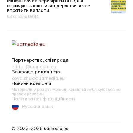
Мінфін почав перевіряти ВПО, які
отримують кошти від держави: як не
втратити виплати
03 серпня 09:44
Дата публікації
Партнерство, співпраця
editor@uamedia.eu
Зв’язок з редакцією
kovalchuk@uamedia.eu
Новини компаній
Матеріали у розділі Новини компаній публікуються на
правах реклами
Політика конфіденційності
Русский язык
© 2022-2026 uamedia.eu