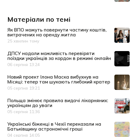
Матеріали по темі
Як ВПО можуть повернути частину коштів,
витрачених на оренду житла
25 хвилин тому
Дата публікації
ДПСУ надали можливість перевіряти
поїздки українців за кордон в режимі онлайн
06 серпня 13:24
Дата публікації
Новий проект Ілона Маска вибухнув на
Місяці: тепер там шукають глибокий кратер
05 серпня 19:21
Дата публікації
Польща змінює правила видачі лікарняних:
українцям до уваги
05 серпня 11:36
Дата публікації
Українські біженці в Чехії переказали на
Батьківщину астрономічні гроші
04 серпня 14:05
Дата публікації