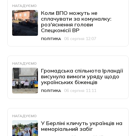
НАГАДУЄМО
Коли ВПО можуть не
сплачувати за комуналку:
роз'яснення голови
Спецкомісії ВР
06 серпня 12:07
ПОЛІТИКА
Категорія
Дата публікації
НАГАДУЄМО
Громадська спільнота Ірландії
висунула вимоги уряду щодо
українських біженців
06 серпня 11:11
ПОЛІТИКА
Категорія
Дата публікації
НАГАДУЄМО
У Берліні кличуть українців на
меморіальний забіг