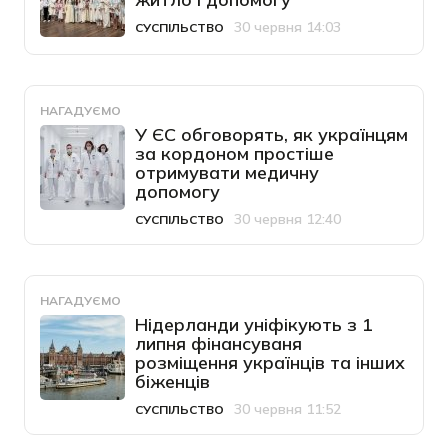
30 червня 14:03
СУСПІЛЬСТВО
Категорія
Дата публікації
НАГАДУЄМО
У ЄС обговорять, як українцям
за кордоном простіше
отримувати медичну
допомогу
30 червня 12:40
СУСПІЛЬСТВО
Категорія
Дата публікації
НАГАДУЄМО
Нідерланди уніфікують з 1
липня фінансуваня
розміщення українців та інших
біженців
30 червня 11:52
СУСПІЛЬСТВО
Категорія
Дата публікації