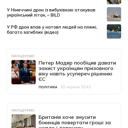
НАГАДУЄМО
Петер Мадяр пообіцяв давати
захист українцям призовного
віку навіть усупереч рішенню
ЄС
30 червня 15:43
ПОЛІТИКА
Категорія
Дата публікації
НАГАДУЄМО
Британія хоче змусити
біженців повертати гроші за
житло і допомогу