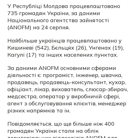
У Республіці Молдова працевлаштовано
735 громадян України, за даними
Національного агентства зайнятості
(ANOFM) на 24 серпня.
Найбільше українців працевлаштовано у
Кишиневі (542), Бєльцях (26), Унгенах (19),
Кагулі (17) та інших населених пунктах.
За даними ANOFM основними сферами
діяльності є: програміст, інженер, швачка,
продавець, продавець-консультант, кухар,
офіціант, лікар, вихователь, слюсар-збирач,
медсестра, оператор у виробничій сфері,
агент з обслуговування клієнтів, менеджер
різних напрямків та ін.
Повідомляється, що ще більше ніж 400
громадян України стали на облік
територіальних підрозділів ANOFM для