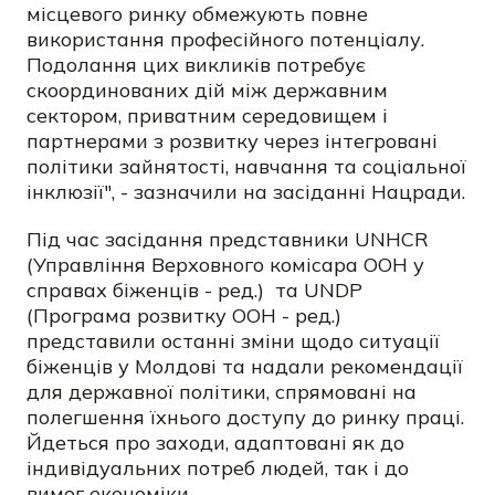
місцевого ринку обмежують повне
використання професійного потенціалу.
Подолання цих викликів потребує
скоординованих дій між державним
сектором, приватним середовищем і
партнерами з розвитку через інтегровані
політики зайнятості, навчання та соціальної
інклюзії", - зазначили на засіданні Нацради.
Під час засідання представники UNHCR
(Управління Верховного комісара ООН у
справах біженців - ред.) та UNDP
(Програма розвитку ООН - ред.)
представили останні зміни щодо ситуації
біженців у Молдові та надали рекомендації
для державної політики, спрямовані на
полегшення їхнього доступу до ринку праці.
Йдеться про заходи, адаптовані як до
індивідуальних потреб людей, так і до
вимог економіки.