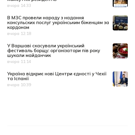
вчора 14:33
Дата публікації
В МЗС провели нараду з надання
консульских послуг українським біженцям за
кордоном
вчора 12:18
Дата публікації
У Варшаві скасували український
фестиваль борщу: організатори пів року
шукали майданчик
вчора 11:14
Дата публікації
Україна відкриє нові Центри єдності у Чехії
та Іспанії
вчора 10:39
Дата публікації