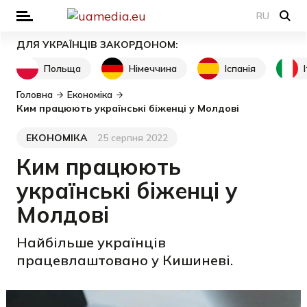
RU
ДЛЯ УКРАЇНЦІВ ЗАКОРДОНОМ:
Польща
Німеччина
Іспанія
Головна
Економіка
Ким працюють українські біженці у Молдові
ЕКОНОМІКА
25 серпня 2022
Категорія
Дата публікації
Ким працюють
українські біженці у
Молдові
Найбільше українців
працевлаштовано у Кишиневі.