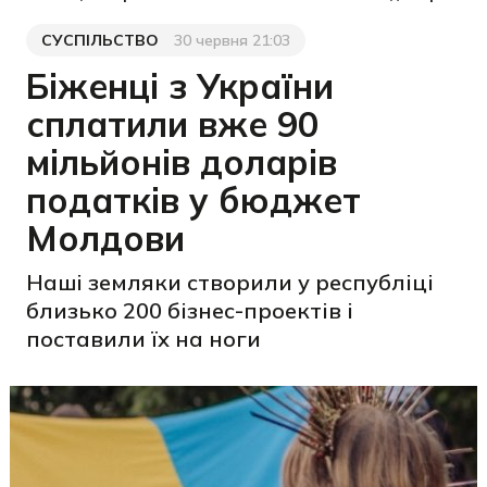
СУСПІЛЬСТВО
30 червня 21:03
Категорія
Дата публікації
Біженці з України
сплатили вже 90
мільйонів доларів
податків у бюджет
Молдови
Наші земляки створили у республіці
близько 200 бізнес-проектів і
поставили їх на ноги