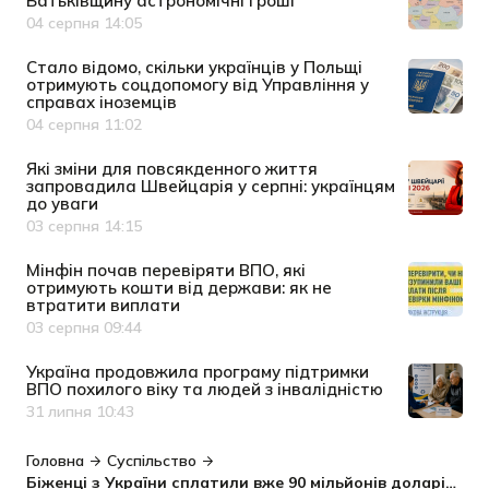
Батьківщину астрономічні гроші
04 серпня 14:05
Дата публікації
Cтало відомо, скільки українців у Польщі
отримують соцдопомогу від Управління у
справах іноземців
04 серпня 11:02
Дата публікації
Які зміни для повсякденного життя
запровадила Швейцарія у серпні: українцям
до уваги
03 серпня 14:15
Дата публікації
Мінфін почав перевіряти ВПО, які
отримують кошти від держави: як не
втратити виплати
03 серпня 09:44
Дата публікації
Україна продовжила програму підтримки
ВПО похилого віку та людей з інвалідністю
31 липня 10:43
Дата публікації
Головна
Суспільство
Біженці з України сплатили вже 90 мільйонів доларів податків у бюджет Молдови