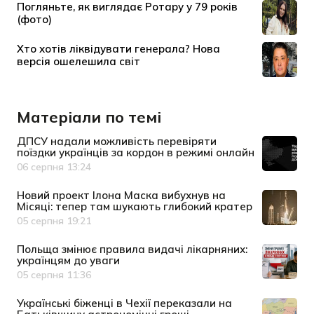
Матеріали по темі
ДПСУ надали можливість перевіряти
поїздки українців за кордон в режимі онлайн
06 серпня 13:24
Дата публікації
Новий проект Ілона Маска вибухнув на
Місяці: тепер там шукають глибокий кратер
05 серпня 19:21
Дата публікації
Польща змінює правила видачі лікарняних:
українцям до уваги
05 серпня 11:36
Дата публікації
Українські біженці в Чехії переказали на