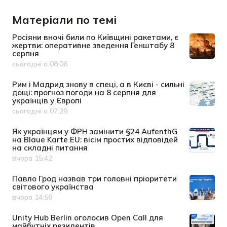
Матеріали по темі
Росіяни вночі били по Київщині ракетами, є
жертви: оперативне зведення Генштабу 8
серпня
сьогодні о 08:06
Дата публікації
Рим і Мадрид знову в спеці, а в Києві - сильні
дощі: прогноз погоди на 8 серпня для
українців у Європі
сьогодні о 07:29
Дата публікації
Як українцям у ФРН замінити §24 AufenthG
на Blaue Karte EU: вісім простих відповідей
на складні питання
вчора 15:42
Дата публікації
Павло Грод назвав три головні пріоритети
світового українства
вчора 14:58
Дата публікації
Unity Hub Berlin оголосив Open Call для
майбутніх резидентів