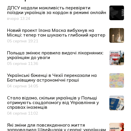
ДПСУ надали можливість перевіряти
поїздки українців за кордон в режимі онлайн
вчора 13:24
Дата публікації
Новий проект Ілона Маска вибухнув на
Місяці: тепер там шукають глибокий кратер
05 серпня 19:21
Дата публікації
Польща змінює правила видачі лікарняних:
українцям до уваги
05 серпня 11:36
Дата публікації
Українські біженці в Чехії переказали на
Батьківщину астрономічні гроші
04 серпня 14:05
Дата публікації
Cтало відомо, скільки українців у Польщі
отримують соцдопомогу від Управління у
справах іноземців
04 серпня 11:02
Дата публікації
Які зміни для повсякденного життя
запровадила Швейцарія у серпні: українцям