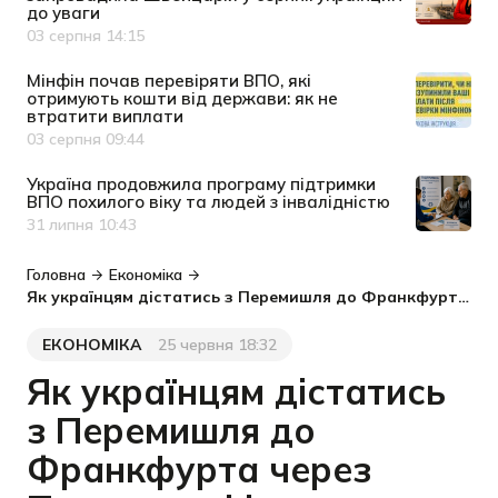
до уваги
03 серпня 14:15
Дата публікації
Мінфін почав перевіряти ВПО, які
отримують кошти від держави: як не
втратити виплати
03 серпня 09:44
Дата публікації
Україна продовжила програму підтримки
ВПО похилого віку та людей з інвалідністю
31 липня 10:43
Дата публікації
Головна
Економіка
Як українцям дістатись з Перемишля до Франкфурта через Прагу: графік нового потягу
ЕКОНОМІКА
25 червня 18:32
Категорія
Дата публікації
Як українцям дістатись
з Перемишля до
Франкфурта через