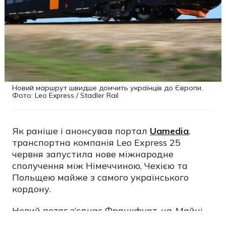
Новий маршрут швидше домчить українців до Європи.
Фото: Leo Express / Stadler Rail
Як раніше і анонсував портал
Uamedia
,
транспортна компанія Leo Express 25
червня запустила нове міжнародне
сполучення між Німеччиною, Чехією та
Польщею майже з самого українського
кордону.
Новий потяг з’єднає Франкфурт-на-Майні,
Дрезден, Прагу, Остраву, Краків, Жешув і