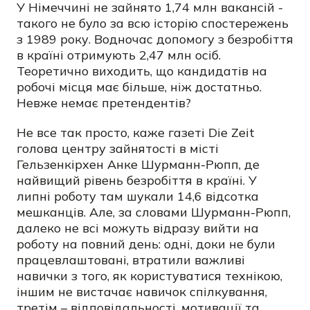
У Німеччині не зайнято 1,74 млн вакансій -
такого не було за всю історію спостережень
з 1989 року. Водночас допомогу з безробіття
в країні отримують 2,47 млн ​​осіб.
Теоретично виходить, що кандидатів на
робочі місця має більше, ніж достатньо.
Невже немає претендентів?
Не все так просто, каже газеті Die Zeit
голова центру зайнятості в місті
Гельзенкірхен Анке Шурманн-Рюпп, де
найвищий рівень безробіття в країні. У
липні роботу там шукали 14,6 відсотка
мешканців. Але, за словами Шурманн-Рюпп,
далеко не всі можуть відразу вийти на
роботу на повний день: одні, доки не були
працевлаштовані, втратили важливі
навички з того, як користуватися технікою,
іншим не вистачає навичок спілкування,
третім – відповідальності, мотивації та